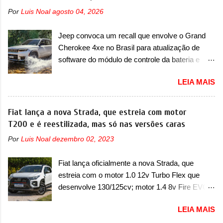
Chevrolet que assustou a concorrência. Nesse
Por
Luis Noal
agosto 04, 2026
ano também era lançada a nova geração do
Volkswagen Gol que depois de 14 anos
Jeep convoca um recall que envolve o Grand
ganhava uma nova geração feita do zero,
Cherokee 4xe no Brasil para atualização de
apelidada de "Bolinha" por suas formas
software do módulo de controle da bateria e
arredondadas. Além do Gol, outro Volkswagen
possível substituição do motor do ventilador A
fazia sua estréia no mercado. Era o Pointer,
LEIA MAIS
Jeep convocou no dia 10 de outubro de 2025
versão hatchback do Logus que chegava
um chamado que envolve os proprietários do
depois de um ano de atraso. A invasão de 1994
Grand Cherokee 4xe, em sua versão única
Fiat lança a nova Strada, que estreia com motor
foi marcava pelos franceses, alemães,
Limited, com unidades de ano/modelo 2023 e
T200 e é reestilizada, mas só nas versões caras
japoneses e coreanos que chegaram
2024. A marca norte-americana diz que as
arrancando corações em nosso mercado. Os
Por
Luis Noal
dezembro 02, 2023
unidades afetadas precisam retornar a uma
importados que mais se destacaram nas
concessionária mais próxima para a solução de
vendas em 1994 foram o Renault R19 que
Fiat lança oficialmente a nova Strada, que
dois problemas. O primeiro deles será uma
vinha em 3 versões de carroceria, sendo duas
estreia com o motor 1.0 12v Turbo Flex que
atualização do software do módulo de controle
do hatch e o sedan, a famosa Kia Besta, o Vol...
desenvolve 130/125cv; motor 1.4 8v Fire EVO
da bateria (AHCP e HCP). Para alguns veículos
Flex morre na picape A Fiat apresentou
envolvidos, também, será realizada a
LEIA MAIS
oficialmente a nova Strada, que aparece com
verificação e, se necessário, a substituição do
mudanças visuais e com uma nova opção de