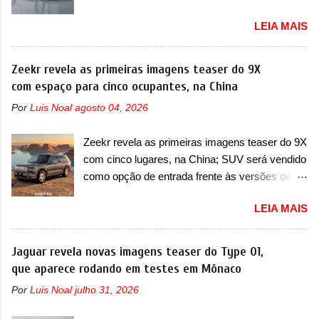
plug-in A BYD registrou as primeiras imagens
recente assim (o que não deve ter agradado em
LEIA MAIS
de patente de uma nova minivan, na China.
nada os primeiros consumidores). Pelas
Registradas no Ministério da Indústria e
imagens teaser, se percebe que o sedã contará
Tecnologia da Informação, o MIIT, a BYD Xia é
Zeekr revela as primeiras imagens teaser do 9X
com um novo para-choque na dianteira. Ele
uma nova minivan que a marca chinesa
com espaço para cinco ocupantes, na China
passa a trazer um vinco horizontal mais
apresentará aos consumidores chineses para
destacado que atravessa toda a dianteira do
Por
Luis Noal
agosto 04, 2026
além da minivan conhecida como Song Max.
sedã, passando logo abaixo do logotipo e dos
Equipada com um motor híbrido plug-in
faróis. Ele ainda possui um espaço para a placa
Zeekr revela as primeiras imagens teaser do 9X
(PHEV), a nova minivan vai colocar a marca
novo abaixo do vinco e uma nova entrada de ar
com cinco lugares, na China; SUV será vendido
para concorrer com uma série de outras
inferio...
como opção de entrada frente às versões de
minivans de porte similar, visto que por lá o
seis lugares A Zeekr confirmou o lançamento de
segmento ainda continua bastante vivo (e com
LEIA MAIS
uma configuração mais simples para os
várias opções). Em termos de design, a Xia se
interessados no 9X, na China. O SUV topo de
destaca por trazer uma dianteira com faróis
linha da marca poderá ser vendido com uma
Jaguar revela novas imagens teaser do Type 01,
retangulares e inclinados. Os faróis possuem
opção de cinco lugares, que ficará posicionada
que aparece rodando em testes em Mônaco
projetores em LED e uma parte superior com
abaixo da configuração de lançamento do SUV,
luzes diurnas (DRL) em LED na parte superior
Por
Luis Noal
julho 31, 2026
de seis lugares, dispostos em três filas de
dos faróis. Essas luzes se conectam entre si
bancos (2+2+2). Agora, o maior SUV da marca
por meio de uma barra em LED que passa