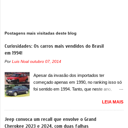
Postagens mais visitadas deste blog
Curiosidades: Os carros mais vendidos do Brasil
em 1994!
Por
Luis Noal
outubro 07, 2014
Apesar da invasão dos importados ter
começado apenas em 1990, no ranking isso só
foi sentido em 1994. Tanto, que neste ano,
possuem 9 carros inéditos nesse segmento, ao
LEIA MAIS
começar pelo Chevrolet Corsa, o mais
destacado deles no ranking que perdurou no
nosso mercado até início de 2012 e com
Jeep convoca um recall que envolve o Grand
certeza foi um grandioso lançamento da
Cherokee 2023 e 2024, com duas falhas