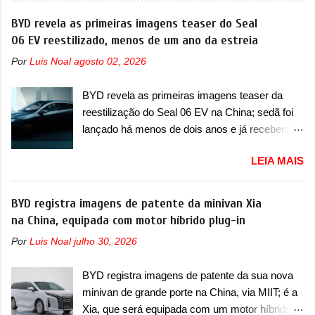
motor do ventilador HVAC (aquecimento,
motor. Depois da picape compacta receber o
BYD revela as primeiras imagens teaser do Seal
ventilação e ar-condicionado). A marca também
câmbio automático CVT no ano passado, a Fiat
06 EV reestilizado, menos de um ano da estreia
confirmou que “foi identificada a possibilidade de
apresentou mudanças visuais e a estreia do
uma sobrecarga do microprocessador do
Por
Luis Noal
agosto 02, 2026
motor 1.0 12v Turbo Flex, conhecido como
Módulo de Controle da Bateria (BPCM), que
T200. Praticamente sem concorrentes, a Fiat
poderá causar a perda de força motriz,
BYD revela as primeiras imagens teaser da
Strada soube ser mutável com avanços
requerendo a atualização do software do
reestilização do Seal 06 EV na China; sedã foi
importantes que a concorrência nunca
modulo de...
lançado há menos de dois anos e já receberá a
conseguiu acompanhar e agora ela abre uma
sua primeira mudança A BYD revelou as
distância ainda maior com a chegada do motor
LEIA MAIS
primeiras imagens teaser de uma mudança
T200, que estreou nos irmãos Pulse e
visual para um dos seus menores sedãs
Fastback. "A Fiat Strada é mais do que uma
elétricos na China, pertencente à linha Ocean.
BYD registra imagens de patente da minivan Xia
picape, é uma verdadeira revolução no
Trata-se do Seal 06 EV, lançado no segundo
na China, equipada com motor híbrido plug-in
mercado automotivo. Há alguns anos era
semestre de 2025. Sim, há menos de um ano.
improvável pensar que uma picape chagaria ao
Por
Luis Noal
julho 30, 2026
O modelo agora passará a ser vendido com
topo do mercado brasileiro, algo que só a
mudanças visuais na dianteira e na traseira,
Strada fez. Mais do que isso: ela é a prova viva
BYD registra imagens de patente da sua nova
que vão atualizá-los para a identidade visual
que time que está ganhando se mexe sim. Ao
minivan de grande porte na China, via MIIT; é a
mais moderna da marca, mas ainda sem
longo da sua história, ela...
Xia, que será equipada com um motor híbrido
motivos para que essa mudança já seja tão