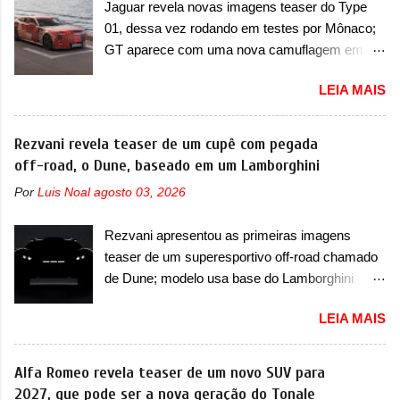
Jaguar revela novas imagens teaser do Type
será vendido com uma configuração padrão, de
abaixo da barra prateada que aparece na parte
01, dessa vez rodando em testes por Mônaco;
cinco lugares (2+3), que entrou em regime de
sup...
GT aparece com uma nova camuflagem em
pré-venda na China, indicando seu lançamento
tom vermelho A Jaguar apresentou as novas
para breve. Além disso, a marca divulgou as
LEIA MAIS
imagens teaser do Type 01 em testes pelas
primeiras imagens do interior com a nova
ruas de Mônaco. O modelo continua rodando
configuração. A principal mudança fica por
em testes e chegou no principado para o E-Prix
Rezvani revela teaser de um cupê com pegada
conta da segunda fila de bancos, que perde as
de Fórmula E, como apoio a equipe da Jaguar
off-road, o Dune, baseado em um Lamborghini
poltronas individuais por bancos mais
na competição. O elétrico aproveitou para
convencionais, de três lugares. Ao mesmo
Por
Luis Noal
agosto 03, 2026
passar por uma série de localidades da cidade-
tempo, o SUV possui um assento do meio que
estado como a Sainte-Dévote, Praça do
pode reclinar e nele existe dois espaços de
Rezvani apresentou as primeiras imagens
Cassino e La Rascasse. Para ir a Mônaco, a
recarga por indução para smartphones...
teaser de um superesportivo off-road chamado
marca inglesa apresentou uma nova
de Dune; modelo usa base do Lamborghini
camuflagem ao elétrico que representa uma
Urus e proposta do Sterrato A Rezvani
interpretação artística com o combinado de
LEIA MAIS
apresentou as primeiras imagens teaser de um
traços monolíticos retos e circulares. O
novo superesportivo que vai oferecer aos seus
desenvolvimento do modelo ainda continua
consumidores. Trata-se do Dune, um cupê
Alfa Romeo revela teaser de um novo SUV para
acontecendo e a marca fala que, em relação ao
superesportivo que terá uma proposta off-road
2027, que pode ser a nova geração do Tonale
I-Pace (primeiro elétrico da Jaguar), o Type 01