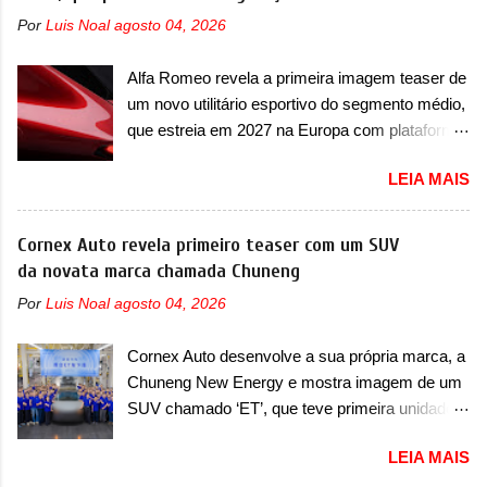
assim como outros esportivos recentemente
ganhou uma série de aprimoramentos pelas
Por
Luis Noal
agosto 04, 2026
tiveram, como o Porsche 911 Dakar e o...
tecnologias comprovadas nas pistas pela
Lamborghini Huracán Sterrato. E o modelo
equipe campeã mundial de carros elétricos. A
Alfa Romeo revela a primeira imagem teaser de
italiano tem grande parte no desenvolvimento
marca comentou que o novo carro elétrico da
um novo utilitário esportivo do segmento médio,
do Dune. Baseado no Huracán, o Dune nasce
marca terá inversores ...
que estreia em 2027 na Europa com plataforma
com uma proposta similar ao que a marca
STLA Medium A Alfa Romeo revelou a primeira
apresentou com o Sterrato, mas com um
LEIA MAIS
imagem teaser de um novo utilitário esportivo
design ainda mais Mad Max – algo
da marca italiana, previsto para ser lançado em
característico da Rezvani. Junto com as
meados de 2027. O novo modelo não tem
Cornex Auto revela primeiro teaser com um SUV
imagens, a marca já confirmou que o Dune será
nome ou se é uma nova geração de um modelo
da novata marca chamada Chuneng
um carro muito exclusivo. Ao todo, serão
existente, o que poderia acontecer. Sabe-se
apenas sete unidades produzidas... para todo
Por
Luis Noal
agosto 04, 2026
apenas que o novo modelo em questão é um
mundo, ou seja, limitado demais. Ele será
SUV do porte médio (C) e que seu lançamento
equipado com um motor V10 Supercharger
Cornex Auto desenvolve a sua própria marca, a
foi confirmado durante a Mesa Redonda
capaz de desenvolver cerca de 800cv que
Chuneng New Energy e mostra imagem de um
Nacional da Indústria Automotiva, organizada
separou a performance exótica da aventura i...
SUV chamado ‘ET’, que teve primeira unidade
pelo Ministério dos Negócios e do Made in Italy
pré-produzida A China possui uma facilidade
(MIMIT). Estiveram presentes Emanuele
LEIA MAIS
incrível de criar marcas de automóveis e
Cappellano, Diretor de Operações da Stellantis
parece que mais uma se aproxima no