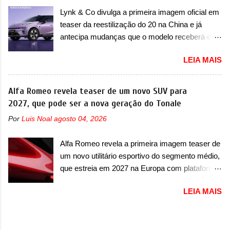
choque traseiro. A marca ainda confirmou que o
equipado com um motor V10 Supercharger
Lynk & Co divulga a primeira imagem oficial em
esportivo será apresentado no terceiro trimestre
capaz de desenvolver cerca de 800cv que
teaser da reestilização do 20 na China e já
de 2026, ou seja, acontecerá entre os meses de
separou a performance exótica da aventura i...
antecipa mudanças que o modelo receberá em
julho e setembro (e já estamos em agosto), ou
sua dianteira A Lynk & Co confirmou que vai
seja, a estreia deve aparecer neste mês ou até
LEIA MAIS
apresentar na China as primeiras mudanças
o dia 30 de setembro. A marca confirmou que
para o Z20, um misto de hatch com SUV que é
vai apresentar um "protótipo de pré-produção,
vendido no mercado chinês desde o
Alfa Romeo revela teaser de um novo SUV para
de altíssimo desempenho, exclusivo para
lançamento, em 2024. Agora, o modelo passará
2027, que pode ser a nova geração do Tonale
pistas" , que vai antecipar as futuras versões de
por sua primeira mudança visual e também
rua do esportivo. Ao mesmo tempo, a Jensen
Por
Luis Noal
agosto 04, 2026
mudará de nome. Vendido na Europa como 02
descreveu o misterioso esportivo como um
e Z20 na China, o elétrico passará a ser
“protótipo aprimorado” que estabelece as bases
Alfa Romeo revela a primeira imagem teaser de
vendido na China apenas como ‘20’. Junto das
para "div...
um novo utilitário esportivo do segmento médio,
mudanças visuais, a marca confirmou que ele
que estreia em 2027 na Europa com plataforma
pode ser um dos primeiros produtos da
STLA Medium A Alfa Romeo revelou a primeira
empresa a usar um novo motor elétrico.
LEIA MAIS
imagem teaser de um novo utilitário esportivo
Chamado de ’16 em 1’, também chamado de
da marca italiana, previsto para ser lançado em
Thunder, ele apresenta uma melhoria de
meados de 2027. O novo modelo não tem
eficiência térmica e integra 12 elementos de
nome ou se é uma nova geração de um modelo