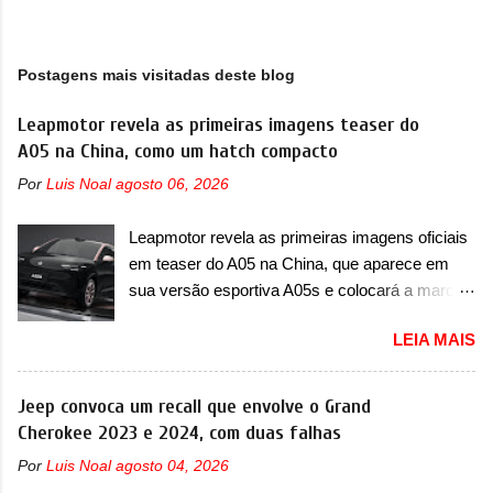
Postagens mais visitadas deste blog
Leapmotor revela as primeiras imagens teaser do
A05 na China, como um hatch compacto
Por
Luis Noal
agosto 06, 2026
Leapmotor revela as primeiras imagens oficiais
em teaser do A05 na China, que aparece em
sua versão esportiva A05s e colocará a marca
contra BYD, Geely e outras A Leapmotor vem
LEIA MAIS
apresentando uma rápida expansão na China
em termos de portfólio. Apoiada pela Stellantis,
a marca confirmou a estreia de um novo
Jeep convoca um recall que envolve o Grand
modelo compacto à sua linha. Posicionado
Cherokee 2023 e 2024, com duas falhas
entre o T03 e o B05, a marca revelou as
Por
Luis Noal
agosto 04, 2026
primeiras imagens teaser do A05, que nas