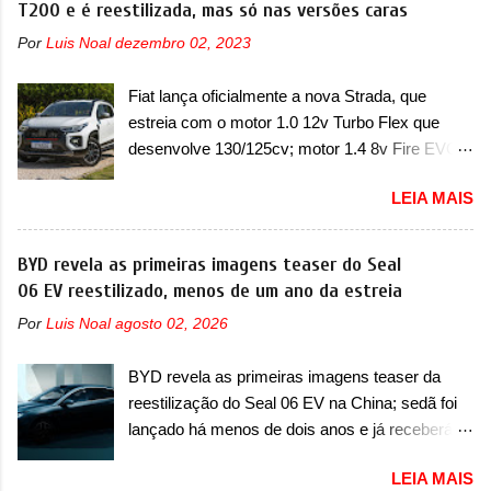
T200 e é reestilizada, mas só nas versões caras
confirmou que “foi identificada a possibilidade de
Chevrolet que assustou a concorrência. Nesse
uma sobrecarga do microprocessador do
Por
Luis Noal
dezembro 02, 2023
ano também era lançada a nova geração do
Módulo de Controle da Bateria (BPCM), que
Volkswagen Gol que depois de 14 anos
poderá causar a perda de força motriz,
Fiat lança oficialmente a nova Strada, que
ganhava uma nova geração feita do zero,
requerendo a atualização do software do
estreia com o motor 1.0 12v Turbo Flex que
apelidada de "Bolinha" por suas formas
modulo de...
desenvolve 130/125cv; motor 1.4 8v Fire EVO
arredondadas. Além do Gol, outro Volkswagen
Flex morre na picape A Fiat apresentou
fazia sua estréia no mercado. Era o Pointer,
LEIA MAIS
oficialmente a nova Strada, que aparece com
versão hatchback do Logus que chegava
mudanças visuais e com uma nova opção de
depois de um ano de atraso. A invasão de 1994
motor. Depois da picape compacta receber o
BYD revela as primeiras imagens teaser do Seal
foi marcava pelos franceses, alemães,
câmbio automático CVT no ano passado, a Fiat
06 EV reestilizado, menos de um ano da estreia
japoneses e coreanos que chegaram
apresentou mudanças visuais e a estreia do
arrancando corações em nosso mercado. Os
Por
Luis Noal
agosto 02, 2026
motor 1.0 12v Turbo Flex, conhecido como
importados que mais se destacaram nas
T200. Praticamente sem concorrentes, a Fiat
vendas em 1994 foram o Renault R19 que
BYD revela as primeiras imagens teaser da
Strada soube ser mutável com avanços
vinha em 3 versões de carroceria, sendo duas
reestilização do Seal 06 EV na China; sedã foi
importantes que a concorrência nunca
do hatch e o sedan, a famosa Kia Besta, o Vol...
lançado há menos de dois anos e já receberá a
conseguiu acompanhar e agora ela abre uma
sua primeira mudança A BYD revelou as
distância ainda maior com a chegada do motor
LEIA MAIS
primeiras imagens teaser de uma mudança
T200, que estreou nos irmãos Pulse e