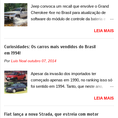
imagens apareceu em sua versão mais
Jeep convoca um recall que envolve o Grand
esportiva, o A05s. Previsto para ser lançado
Cherokee 4xe no Brasil para atualização de
ainda neste ano na China, o compacto elétrico
software do módulo de controle da bateria e
colocará a Leapmotor para concorrer com uma
possível substituição do motor do ventilador A
série de outras marcas de compactos, como
LEIA MAIS
Jeep convocou no dia 10 de outubro de 2025
BYD Dolphin e Geely EX2. Visualmente, o A05
um chamado que envolve os proprietários do
conta com um design já visto por outros
Grand Cherokee 4xe, em sua versão única
Curiosidades: Os carros mais vendidos do Brasil
modelos da marca, em especial do SUV
Limited, com unidades de ano/modelo 2023 e
em 1994!
compacto A10. Basicamente sendo o hatch do
2024. A marca norte-americana diz que as
SUV, o A05 nasce com um design que está
Por
Luis Noal
outubro 07, 2014
unidades afetadas precisam retornar a uma
bastante vinculado ao SUV. Na dianteira, ele
concessionária mais próxima para a solução de
possui faróis com um desenho mais retangular,
Apesar da invasão dos importados ter
dois problemas. O primeiro deles será uma
com um pequeno prolongamento para as
começado apenas em 1990, no ranking isso só
atualização do software do módulo de controle
laterais. Os faróis cont...
foi sentido em 1994. Tanto, que neste ano,
da bateria (AHCP e HCP). Para alguns veículos
possuem 9 carros inéditos nesse segmento, ao
envolvidos, também, será realizada a
LEIA MAIS
começar pelo Chevrolet Corsa, o mais
verificação e, se necessário, a substituição do
destacado deles no ranking que perdurou no
motor do ventilador HVAC (aquecimento,
nosso mercado até início de 2012 e com
Fiat lança a nova Strada, que estreia com motor
ventilação e ar-condicionado). A marca também
certeza foi um grandioso lançamento da