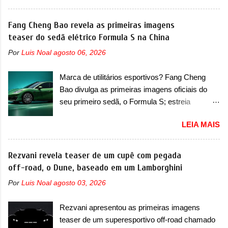
visual para um dos seus menores sedãs
Fastback. "A Fiat Strada é mais do que uma
elétricos na China, pertencente à linha Ocean.
Fang Cheng Bao revela as primeiras imagens
picape, é uma verdadeira revolução no
Trata-se do Seal 06 EV, lançado no segundo
teaser do sedã elétrico Formula S na China
mercado automotivo. Há alguns anos era
semestre de 2025. Sim, há menos de um ano.
improvável pensar que uma picape chagaria ao
Por
Luis Noal
agosto 06, 2026
O modelo agora passará a ser vendido com
topo do mercado brasileiro, algo que só a
mudanças visuais na dianteira e na traseira,
Strada fez. Mais do que isso: ela é a prova viva
Marca de utilitários esportivos? Fang Cheng
que vão atualizá-los para a identidade visual
que time que está ganhando se mexe sim. Ao
Bao divulga as primeiras imagens oficiais do
mais moderna da marca, mas ainda sem
longo da sua história, ela...
seu primeiro sedã, o Formula S; estreia
motivos para que essa mudança já seja tão
acontece ainda em 2026 Lançada em 2023
recente assim (o que não deve ter agradado em
LEIA MAIS
como uma marca com utilitários esportivos, a
nada os primeiros consumidores). Pelas
Fang Cheng Bao nasceu como uma empresa
imagens teaser, se percebe que o sedã contará
voltada a desenvolver utilitários esportivos com
Rezvani revela teaser de um cupê com pegada
com um novo para-choque na dianteira. Ele
uma pegada mais off-road. E isso funcionou
off-road, o Dune, baseado em um Lamborghini
passa a trazer um vinco horizontal mais
muito bem com o lançamento dos modelos Bao
destacado que atravessa toda a dianteira do
Por
Luis Noal
agosto 03, 2026
5 e Bao 8, além do Tai 3 e Tai 7. Agora, a marca
sedã, passando logo abaixo do logotipo e dos
confirmou que vai entrar de vez no segmento
faróis. Ele ainda possui um espaço para a placa
Rezvani apresentou as primeiras imagens
de... sedãs. Antecipado por imagens teaser, o
novo abaixo do vinco e uma nova entrada de ar
teaser de um superesportivo off-road chamado
Formula S será o primeiro três volumes da
inferio...