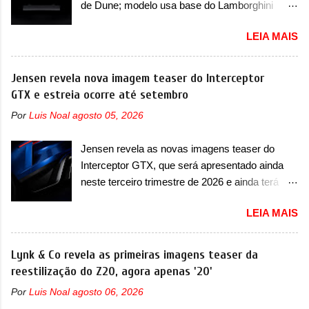
de Dune; modelo usa base do Lamborghini
Fang Cheng Bao, que parece se perder na sua
Urus e proposta do Sterrato A Rezvani
identidade com a Denza. Até o momento, a
LEIA MAIS
apresentou as primeiras imagens teaser de um
marca divulgou algumas imagens externas e
novo superesportivo que vai oferecer aos seus
informações sobre o sedã, que terá seu
consumidores. Trata-se do Dune, um cupê
Jensen revela nova imagem teaser do Interceptor
lançamento ainda neste ano de 2026. Em
superesportivo que terá uma proposta off-road
GTX e estreia ocorre até setembro
termos de design, o Formula S segue
assim como outros esportivos recentemente
basicamente as mesmas linhas do conceito
Por
Luis Noal
agosto 05, 2026
tiveram, como o Porsche 911 Dakar e o...
que o antecipou no Salão de Pequim, que
Lamborghini Huracán Sterrato. E o modelo
aconteceu no primeiro semestre. Na dianteira, o
Jensen revela as novas imagens teaser do
italiano tem grande parte no desenvolvimento
sedã conta com faróis mais quadrados e
Interceptor GTX, que será apresentado ainda
do Dune. Baseado no Huracán, o Dune nasce
compactos, com luzes ...
neste terceiro trimestre de 2026 e ainda terá
com uma proposta similar ao que a marca
uma versão destinada para as pistas A Jensen
apresentou com o Sterrato, mas com um
LEIA MAIS
International Automotive (abreviação de JIA)
design ainda mais Mad Max – algo
apresentou uma nova imagem teaser que
característico da Rezvani. Junto com as
mostra como será o Interceptor GTX, o
Lynk & Co revela as primeiras imagens teaser da
imagens, a marca já confirmou que o Dune será
esportivo que recolocará a marca no mercado.
reestilização do Z20, agora apenas '20'
um carro muito exclusivo. Ao todo, serão
O granturismo (GT) apareceu em uma nova
apenas sete unidades produzidas... para todo
Por
Luis Noal
agosto 06, 2026
imagem de traseira, onde ele aparece o para-
mundo, ou seja, limitado demais. Ele será