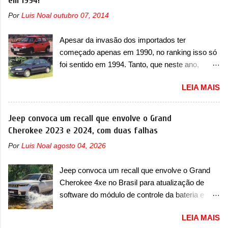
em 1994!
entre o T03 e o B05, a marca revelou as
Por
Luis Noal
outubro 07, 2014
primeiras imagens teaser do A05, que nas
imagens apareceu em sua versão mais
Apesar da invasão dos importados ter
esportiva, o A05s. Previsto para ser lançado
começado apenas em 1990, no ranking isso só
ainda neste ano na China, o compacto elétrico
foi sentido em 1994. Tanto, que neste ano,
colocará a Leapmotor para concorrer com uma
possuem 9 carros inéditos nesse segmento, ao
série de outras marcas de compactos, como
LEIA MAIS
começar pelo Chevrolet Corsa, o mais
BYD Dolphin e Geely EX2. Visualmente, o A05
destacado deles no ranking que perdurou no
conta com um design já visto por outros
nosso mercado até início de 2012 e com
Jeep convoca um recall que envolve o Grand
modelos da marca, em especial do SUV
certeza foi um grandioso lançamento da
Cherokee 2023 e 2024, com duas falhas
compacto A10. Basicamente sendo o hatch do
Chevrolet que assustou a concorrência. Nesse
SUV, o A05 nasce com um design que está
Por
Luis Noal
agosto 04, 2026
ano também era lançada a nova geração do
bastante vinculado ao SUV. Na dianteira, ele
Volkswagen Gol que depois de 14 anos
possui faróis com um desenho mais retangular,
Jeep convoca um recall que envolve o Grand
ganhava uma nova geração feita do zero,
com um pequeno prolongamento para as
Cherokee 4xe no Brasil para atualização de
apelidada de "Bolinha" por suas formas
laterais. Os faróis cont...
software do módulo de controle da bateria e
arredondadas. Além do Gol, outro Volkswagen
possível substituição do motor do ventilador A
fazia sua estréia no mercado. Era o Pointer,
LEIA MAIS
Jeep convocou no dia 10 de outubro de 2025
versão hatchback do Logus que chegava