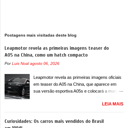
Postagens mais visitadas deste blog
Leapmotor revela as primeiras imagens teaser do
A05 na China, como um hatch compacto
Por
Luis Noal
agosto 06, 2026
Leapmotor revela as primeiras imagens oficiais
em teaser do A05 na China, que aparece em
sua versão esportiva A05s e colocará a marca
contra BYD, Geely e outras A Leapmotor vem
LEIA MAIS
apresentando uma rápida expansão na China
em termos de portfólio. Apoiada pela Stellantis,
a marca confirmou a estreia de um novo
Curiosidades: Os carros mais vendidos do Brasil
modelo compacto à sua linha. Posicionado