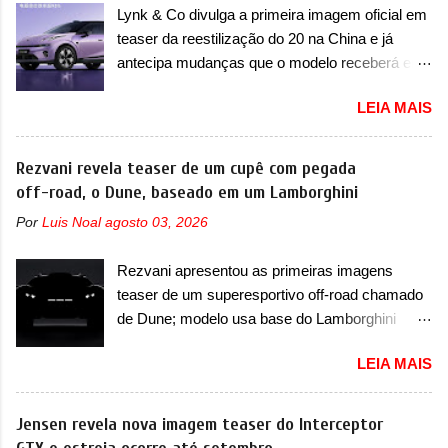
faróis. Ele ainda possui um espaço para a placa
Lynk & Co divulga a primeira imagem oficial em
de... sedãs. Antecipado por imagens teaser, o
novo abaixo do vinco e uma nova entrada de ar
teaser da reestilização do 20 na China e já
Formula S será o primeiro três volumes da
inferio...
antecipa mudanças que o modelo receberá em
Fang Cheng Bao, que parece se perder na sua
sua dianteira A Lynk & Co confirmou que vai
identidade com a Denza. Até o momento, a
LEIA MAIS
apresentar na China as primeiras mudanças
marca divulgou algumas imagens externas e
para o Z20, um misto de hatch com SUV que é
informações sobre o sedã, que terá seu
vendido no mercado chinês desde o
Rezvani revela teaser de um cupê com pegada
lançamento ainda neste ano de 2026. Em
lançamento, em 2024. Agora, o modelo passará
off-road, o Dune, baseado em um Lamborghini
termos de design, o Formula S segue
por sua primeira mudança visual e também
basicamente as mesmas linhas do conceito
Por
Luis Noal
agosto 03, 2026
mudará de nome. Vendido na Europa como 02
que o antecipou no Salão de Pequim, que
e Z20 na China, o elétrico passará a ser
aconteceu no primeiro semestre. Na dianteira, o
Rezvani apresentou as primeiras imagens
vendido na China apenas como ‘20’. Junto das
sedã conta com faróis mais quadrados e
teaser de um superesportivo off-road chamado
mudanças visuais, a marca confirmou que ele
compactos, com luzes ...
de Dune; modelo usa base do Lamborghini
pode ser um dos primeiros produtos da
Urus e proposta do Sterrato A Rezvani
empresa a usar um novo motor elétrico.
LEIA MAIS
apresentou as primeiras imagens teaser de um
Chamado de ’16 em 1’, também chamado de
novo superesportivo que vai oferecer aos seus
Thunder, ele apresenta uma melhoria de
consumidores. Trata-se do Dune, um cupê
Jensen revela nova imagem teaser do Interceptor
eficiência térmica e integra 12 elementos de
superesportivo que terá uma proposta off-road
hardware. Entre eles, motor elétrico, controlador