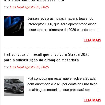
GTX e estreia ocorre até setembro
assim como outros esportivos recentemente
de motor, redutor, conversor CC-CC, OBC,
Por
Luis Noal
agosto 05, 2026
tiveram, como o Porsche 911 Dakar e o...
PDU, HBMS, LBMS, VCU, TMS, controle ativo
Lamborghini Huracán Sterrato. E o modelo
de pré-carga e gateway de domínio de energia.
Jensen revela as novas imagens teaser do
italiano tem grande parte no desenvolvimento
Há mais quatro recursos de software como
Interceptor GTX, que será apresentado ainda
do Dune. Baseado no Huracán, o Dune nasce
gerenciamento...
neste terceiro trimestre de 2026 e ainda terá
com uma proposta similar ao que a marca
uma versão destinada para as pistas A Jensen
apresentou com o Sterrato, mas com um
LEIA MAIS
International Automotive (abreviação de JIA)
design ainda mais Mad Max – algo
apresentou uma nova imagem teaser que
característico da Rezvani. Junto com as
mostra como será o Interceptor GTX, o
Fiat convoca um recall que envolve a Strada 2026
imagens, a marca já confirmou que o Dune será
esportivo que recolocará a marca no mercado.
para a substituição do airbag do motorista
um carro muito exclusivo. Ao todo, serão
O granturismo (GT) apareceu em uma nova
apenas sete unidades produzidas... para todo
Por
Luis Noal
agosto 06, 2026
imagem de traseira, onde ele aparece o para-
mundo, ou seja, limitado demais. Ele será
choque traseiro. A marca ainda confirmou que o
equipado com um motor V10 Supercharger
Fiat convoca um recall que envolve a Strada
esportivo será apresentado no terceiro trimestre
capaz de desenvolver cerca de 800cv que
com ano/modelo 2026 por conta de uma falha
de 2026, ou seja, acontecerá entre os meses de
separou a performance exótica da aventura i...
no airbag do motorista, que precisará ser
julho e setembro (e já estamos em agosto), ou
substituído A Fiat convocou um recall no dia 24
seja, a estreia deve aparecer neste mês ou até
LEIA MAIS
de outubro de 2025 que envolve os proprietários
o dia 30 de setembro. A marca confirmou que