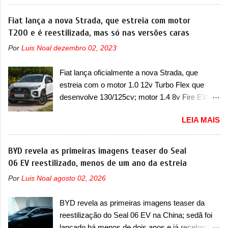
um chamado que envolve os proprietários do
depois de um ano de atraso. A invasão de 1994
Grand Cherokee 4xe, em sua versão única
Fiat lança a nova Strada, que estreia com motor
foi marcava pelos franceses, alemães,
Limited, com unidades de ano/modelo 2023 e
T200 e é reestilizada, mas só nas versões caras
japoneses e coreanos que chegaram
2024. A marca norte-americana diz que as
arrancando corações em nosso mercado. Os
Por
Luis Noal
dezembro 02, 2023
unidades afetadas precisam retornar a uma
importados que mais se destacaram nas
concessionária mais próxima para a solução de
vendas em 1994 foram o Renault R19 que
Fiat lança oficialmente a nova Strada, que
dois problemas. O primeiro deles será uma
vinha em 3 versões de carroceria, sendo duas
estreia com o motor 1.0 12v Turbo Flex que
atualização do software do módulo de controle
do hatch e o sedan, a famosa Kia Besta, o Vol...
desenvolve 130/125cv; motor 1.4 8v Fire EVO
da bateria (AHCP e HCP). Para alguns veículos
Flex morre na picape A Fiat apresentou
envolvidos, também, será realizada a
LEIA MAIS
oficialmente a nova Strada, que aparece com
verificação e, se necessário, a substituição do
mudanças visuais e com uma nova opção de
motor do ventilador HVAC (aquecimento,
motor. Depois da picape compacta receber o
BYD revela as primeiras imagens teaser do Seal
ventilação e ar-condicionado). A marca também
câmbio automático CVT no ano passado, a Fiat
06 EV reestilizado, menos de um ano da estreia
confirmou que “foi identificada a possibilidade de
apresentou mudanças visuais e a estreia do
uma sobrecarga do microprocessador do
Por
Luis Noal
agosto 02, 2026
motor 1.0 12v Turbo Flex, conhecido como
Módulo de Controle da Bateria (BPCM), que
T200. Praticamente sem concorrentes, a Fiat
poderá causar a perda de força motriz,
BYD revela as primeiras imagens teaser da
Strada soube ser mutável com avanços
requerendo a atualização do software do
reestilização do Seal 06 EV na China; sedã foi
importantes que a concorrência nunca
modulo de...
lançado há menos de dois anos e já receberá a