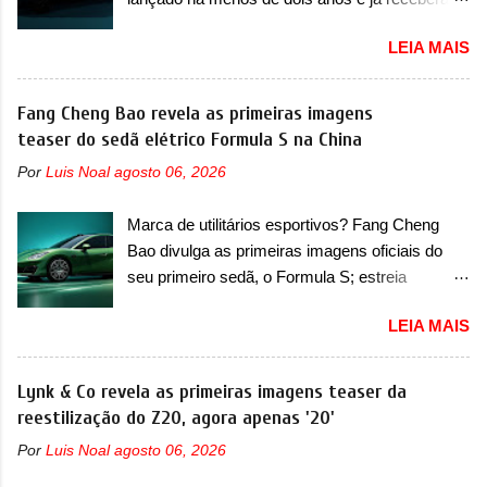
conseguiu acompanhar e agora ela abre uma
sua primeira mudança A BYD revelou as
distância ainda maior com a chegada do motor
LEIA MAIS
primeiras imagens teaser de uma mudança
T200, que estreou nos irmãos Pulse e
visual para um dos seus menores sedãs
Fastback. "A Fiat Strada é mais do que uma
elétricos na China, pertencente à linha Ocean.
Fang Cheng Bao revela as primeiras imagens
picape, é uma verdadeira revolução no
Trata-se do Seal 06 EV, lançado no segundo
teaser do sedã elétrico Formula S na China
mercado automotivo. Há alguns anos era
semestre de 2025. Sim, há menos de um ano.
improvável pensar que uma picape chagaria ao
Por
Luis Noal
agosto 06, 2026
O modelo agora passará a ser vendido com
topo do mercado brasileiro, algo que só a
mudanças visuais na dianteira e na traseira,
Strada fez. Mais do que isso: ela é a prova viva
Marca de utilitários esportivos? Fang Cheng
que vão atualizá-los para a identidade visual
que time que está ganhando se mexe sim. Ao
Bao divulga as primeiras imagens oficiais do
mais moderna da marca, mas ainda sem
longo da sua história, ela...
seu primeiro sedã, o Formula S; estreia
motivos para que essa mudança já seja tão
acontece ainda em 2026 Lançada em 2023
recente assim (o que não deve ter agradado em
LEIA MAIS
como uma marca com utilitários esportivos, a
nada os primeiros consumidores). Pelas
Fang Cheng Bao nasceu como uma empresa
imagens teaser, se percebe que o sedã contará
voltada a desenvolver utilitários esportivos com
Lynk & Co revela as primeiras imagens teaser da
com um novo para-choque na dianteira. Ele
uma pegada mais off-road. E isso funcionou
reestilização do Z20, agora apenas '20'
passa a trazer um vinco horizontal mais
muito bem com o lançamento dos modelos Bao
destacado que atravessa toda a dianteira do
Por
Luis Noal
agosto 06, 2026
5 e Bao 8, além do Tai 3 e Tai 7. Agora, a marca
sedã, passando logo abaixo do logotipo e dos
confirmou que vai entrar de vez no segmento