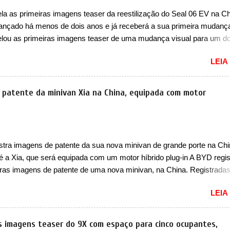
vo. Há alguns anos era improvável pensar que uma picape chagaria 
a as primeiras imagens teaser da reestilização do Seal 06 EV na Ch
ercado brasileiro, algo que só a Strada fez. Mais do que isso: ela é a
 lançado há menos de dois anos e já receberá a sua primeira mudanç
a que time que está ganhando se mexe sim. Ao longo da sua história
lou as primeiras imagens teaser de uma mudança visual para um d
res sedãs elétricos na China, pertencente à linha Ocean. Trata-se 
LEIA
EV, lançado no segundo semestre de 2025. Sim, há menos de um an
gora passará a ser vendido com mudanças visuais na dianteira e na
 que vão atualizá-los para a identidade visual mais moderna da marc
 patente da minivan Xia na China, equipada com motor
m motivos para que essa mudança já seja tão recente assim (o que 
 agradado em nada os primeiros consumidores). Pelas imagens tease
que o sedã contará com um novo para-choque na dianteira. Ele pass
 vinco horizontal mais destacado que atravessa toda a dianteira do 
stra imagens de patente da sua nova minivan de grande porte na Chi
logo abaixo do logotipo e dos faróis. Ele ainda possui um espaço pa
 é a Xia, que será equipada com um motor híbrido plug-in A BYD regis
o abaixo do vinco e uma nova entrada de ar inferio...
iras imagens de patente de uma nova minivan, na China. Registrada
o da Indústria e Tecnologia da Informação, o MIIT, a BYD Xia é uma 
LEIA
que a marca chinesa apresentará aos consumidores chineses para 
an conhecida como Song Max. Equipada com um motor híbrido plug-
a nova minivan vai colocar a marca para concorrer com uma série d
as imagens teaser do 9X com espaço para cinco ocupantes,