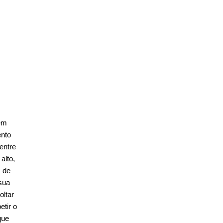
em
ento
entre
alto,
 de
sua
oltar
etir o
que