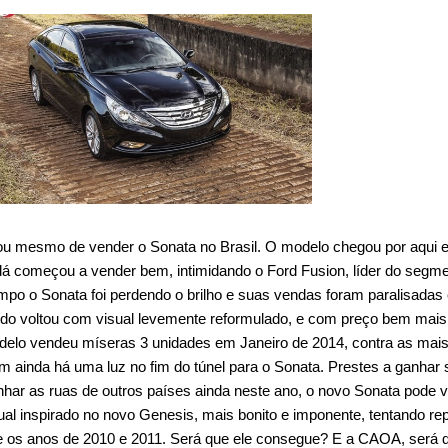
ou mesmo de vender o Sonata no Brasil. O modelo chegou por aqui 
á começou a vender bem, intimidando o Ford Fusion, líder do segm
po o Sonata foi perdendo o brilho e suas vendas foram paralisadas 
ndo voltou com visual levemente reformulado, e com preço bem mais 
elo vendeu míseras 3 unidades em Janeiro de 2014, contra as mais
m ainda há uma luz no fim do túnel para o Sonata. Prestes a ganhar 
har as ruas de outros países ainda neste ano, o novo Sonata pode v
al inspirado no novo Genesis, mais bonito e imponente, tentando rep
e os anos de 2010 e 2011. Será que ele consegue? E a CAOA, será 