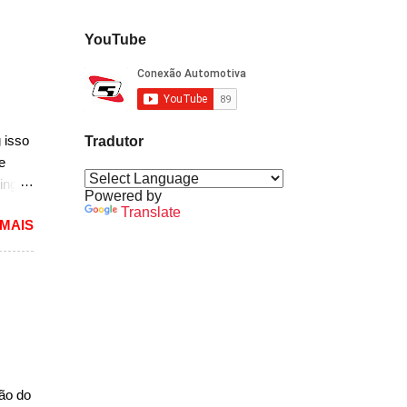
YouTube
 isso
Tradutor
e
ing
Powered by
dioso
Translate
 MAIS
ra
uma
das.
versão
1994
caram
ria,
ção do