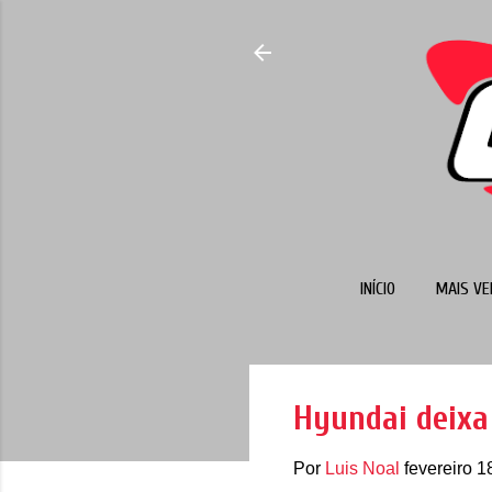
INÍCIO
MAIS VE
Hyundai deixa
Por
Luis Noal
fevereiro 1