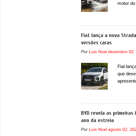
motor do
que envo
com unid
unidades
solução d
Fiat lança a nova Strad
módulo d
versões caras
também, s
Por
Luis Noal
dezembro 02,
ventilad
confirmou
Fiat lanç
micropro
que dese
perda de 
apresent
uma nova
automáti
do motor
concorre
BYD revela as primeiras
concorrê
ano da estreia
maior co
Por
Luis Noal
agosto 02, 20
Fiat Str