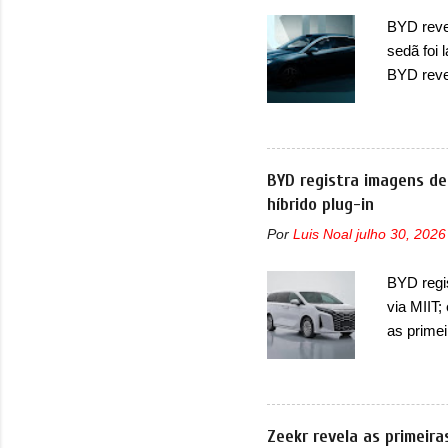
automoti
BYD revel
topo do m
sedã foi
prova viv
BYD reve
ela...
seus meno
Seal 06 
modelo a
traseira,
BYD registra imagens de
ainda se
híbrido plug-in
deve ter
Por
Luis Noal
julho 30, 2026
percebe 
trazer um
BYD regi
passando 
via MIIT;
placa nov
as prime
Ministéri
minivan 
da miniv
(PHEV), 
Zeekr revela as primeir