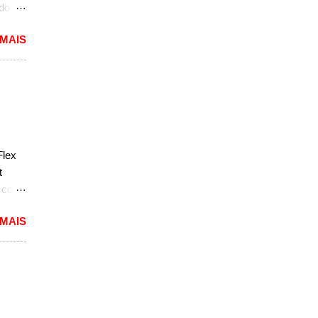
ado
mited,
 MAIS
as
a a
e do
s,
r do
ém
Flex
sar a
t
e com
 MAIS
reia
 a
nda
k. "A
do