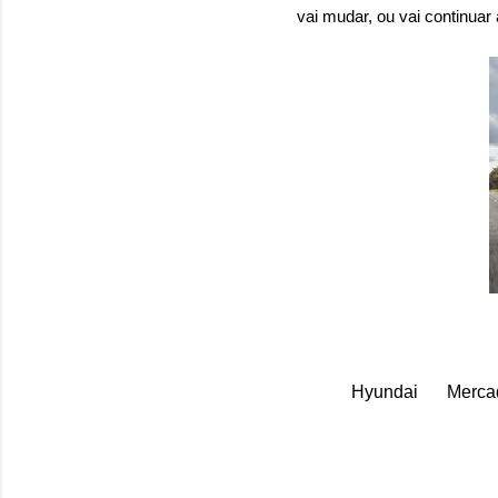
vai mudar, ou vai continuar
Hyundai
Merca
C
o