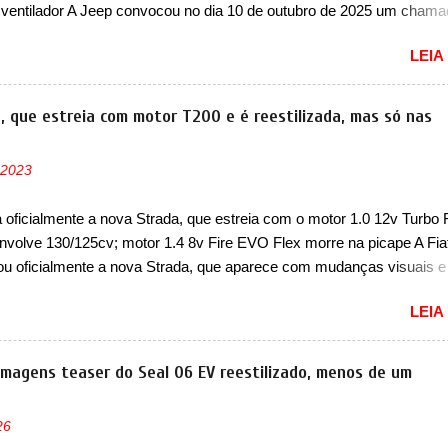
 ventilador A Jeep convocou no dia 10 de outubro de 2025 um cham
lve os proprietários do Grand Cherokee 4xe, em sua versão única Li
LEIA
ades de ano/modelo 2023 e 2024. A marca norte-americana diz que 
 afetadas precisam retornar a uma concessionária mais próxima par
e dois problemas. O primeiro deles será uma atualização do softwar
a, que estreia com motor T200 e é reestilizada, mas só nas
e controle da bateria (AHCP e HCP). Para alguns veículos envolvido
erá realizada a verificação e, se necessário, a substituição do moto
 2023
or HVAC (aquecimento, ventilação e ar-condicionado). A marca tamb
 que “foi identificada a possibilidade de uma sobrecarga do
a oficialmente a nova Strada, que estreia com o motor 1.0 12v Turbo 
cessador do Módulo de Controle da Bateria (BPCM), que poderá cau
nvolve 130/125cv; motor 1.4 8v Fire EVO Flex morre na picape A Fia
força motriz, requerendo a atualização do software do modulo de...
ou oficialmente a nova Strada, que aparece com mudanças visuais 
 opção de motor. Depois da picape compacta receber o câmbio
LEIA
co CVT no ano passado, a Fiat apresentou mudanças visuais e a est
 1.0 12v Turbo Flex, conhecido como T200. Praticamente sem
ntes, a Fiat Strada soube ser mutável com avanços importantes que
 imagens teaser do Seal 06 EV reestilizado, menos de um
ncia nunca conseguiu acompanhar e agora ela abre uma distância ai
m a chegada do motor T200, que estreou nos irmãos Pulse e Fastbac
26
ada é mais do que uma picape, é uma verdadeira revolução no merca