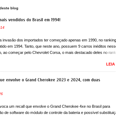
deste blog
mais vendidos do Brasil em 1994!
014
a invasão dos importados ter começado apenas em 1990, no ranking
ntido em 1994. Tanto, que neste ano, possuem 9 carros inéditos ness
, ao começar pelo Chevrolet Corsa, o mais destacado deles no rank
urou no nosso mercado até início de 2012 e com certeza foi um gran
LEIA
to da Chevrolet que assustou a concorrência. Nesse ano também e
a nova geração do Volkswagen Gol que depois de 14 anos ganhava 
ção feita do zero, apelidada de "Bolinha" por suas formas arredonda
que envolve o Grand Cherokee 2023 e 2024, com duas
ol, outro Volkswagen fazia sua estréia no mercado. Era o Pointer, 
k do Logus que chegava depois de um ano de atraso. A invasão de 
26
ava pelos franceses, alemães, japoneses e coreanos que chegaram
do corações em nosso mercado. Os importados que mais se desta
voca um recall que envolve o Grand Cherokee 4xe no Brasil para
as em 1994 foram o Renault R19 que vinha em 3 versões de carroce
ão de software do módulo de controle da bateria e possível substitui
s do hatch e o sedan, a famosa Kia Besta, o Vol...