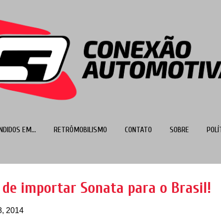
Pular para o conteúdo principal
NDIDOS EM...
RETRÔMOBILISMO
CONTATO
SOBRE
POLÍ
MAIS…
TOP 100
 de importar Sonata para o Brasil!
8, 2014