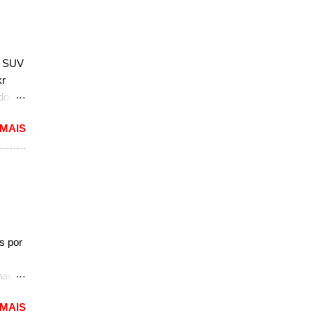
por
 parte
; SUV
 em
kr
ados
 MAIS
2).
e
seu
o
a fila
, de
s por
.
naco.
e
 MAIS
tou