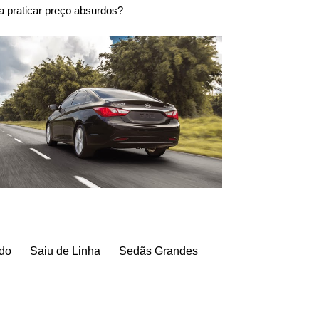
 a praticar preço absurdos?
do
Saiu de Linha
Sedãs Grandes