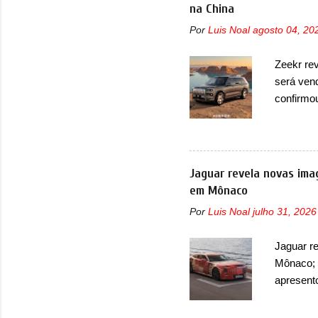
outras mi
na China
bastante 
Por
Luis Noal
agosto 04, 20
trazer um
projetor
Zeekr re
superior 
será ven
LED que 
confirmo
no 9X, n
opção de 
lançament
Agora, o
Jaguar revela novas ima
cinco lug
em Mônaco
lançamen
Por
Luis Noal
julho 31, 2026
interior 
de bancos
Jaguar r
três lug
Mônaco; 
reclinar 
apresent
O modelo
Fórmula 