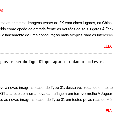
nivans de porte similar, visto que por lá o segmento ainda continua
vivo (e com várias opções). Em termos de design, a Xia se destaca 
26
a dianteira com faróis retangulares e inclinados. Os faróis possuem
es em LED e uma parte superior com luzes diurnas (DRL) em LED na
vela as primeiras imagens teaser do 9X com cinco lugares, na China
dos faróis. Essas luzes se conectam entre si por meio de uma barra
dido como opção de entrada frente às versões de seis lugares A Zee
passa abaixo da barra prateada que aparece na parte sup...
u o lançamento de uma configuração mais simples para os interess
a China. O SUV topo de linha da marca poderá ser vendido com uma
LEIA
cinco lugares, que ficará posicionada abaixo da configuração de
o do SUV, de seis lugares, dispostos em três filas de bancos (2+2+
 maior SUV da marca será vendido com uma configuração padrão, d
gens teaser do Type 01, que aparece rodando em testes
ares (2+3), que entrou em regime de pré-venda na China, indicando 
to para breve. Além disso, a marca divulgou as primeiras imagens d
com a nova configuração. A principal mudança fica por conta da segund
, que perde as poltronas individuais por bancos mais convencionais
evela novas imagens teaser do Type 01, dessa vez rodando em teste
ares. Ao mesmo tempo, o SUV possui um assento do meio que pode
GT aparece com uma nova camuflagem em tom vermelho A Jaguar
e nele existe dois espaços de recarga por indução para smartphones..
ou as novas imagens teaser do Type 01 em testes pelas ruas de Mô
 continua rodando em testes e chegou no principado para o E-Prix d
LEIA
E, como apoio a equipe da Jaguar na competição. O elétrico aprovei