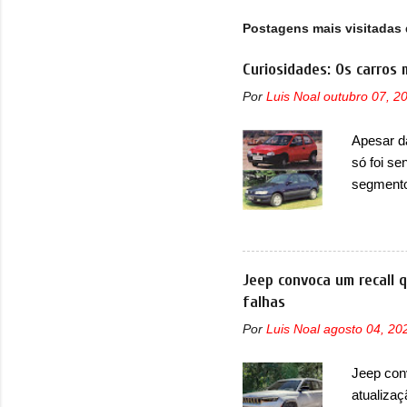
Postagens mais visitadas 
Curiosidades: Os carros 
Por
Luis Noal
outubro 07, 2
Apesar d
só foi se
segmento
que perd
lançamen
lançada 
nova gera
Jeep convoca um recall 
Além do G
falhas
hatchbac
Por
Luis Noal
agosto 04, 20
foi marc
arrancan
Jeep con
nas vend
atualizaç
sendo dua