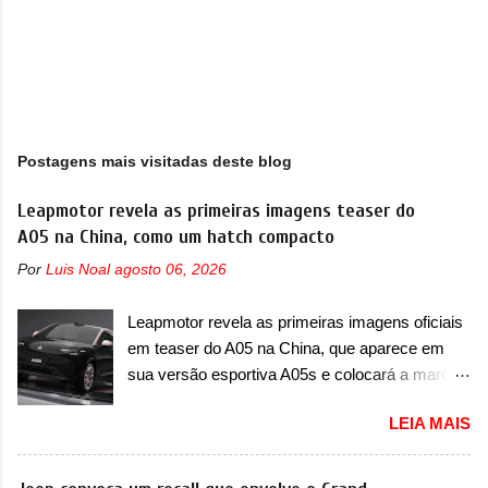
Postagens mais visitadas deste blog
Leapmotor revela as primeiras imagens teaser do
A05 na China, como um hatch compacto
Por
Luis Noal
agosto 06, 2026
Leapmotor revela as primeiras imagens oficiais
em teaser do A05 na China, que aparece em
sua versão esportiva A05s e colocará a marca
contra BYD, Geely e outras A Leapmotor vem
LEIA MAIS
apresentando uma rápida expansão na China
em termos de portfólio. Apoiada pela Stellantis,
a marca confirmou a estreia de um novo