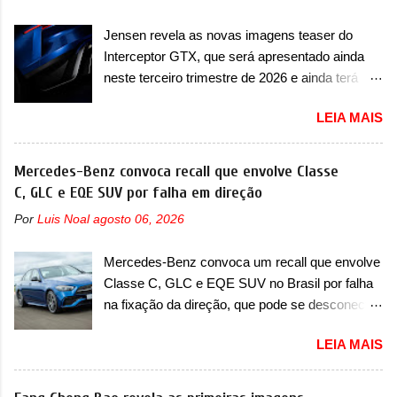
PDU, HBMS, LBMS, VCU, TMS, controle ativo
concessionária para solucionar uma falha no
de pré-carga e gateway de domínio de energia.
Jensen revela as novas imagens teaser do
airbag do motorista, que precisará ser
Há mais quatro recursos de software como
Interceptor GTX, que será apresentado ainda
substituído porque pode ter sido produzido de
gerenciamento...
neste terceiro trimestre de 2026 e ainda terá
forma errada. O serviço já pode ser solucionado
uma versão destinada para as pistas A Jensen
em uma concessionária da marca, sem custo.
LEIA MAIS
International Automotive (abreviação de JIA)
Em comunicado, a Fiat disse que “foi
apresentou uma nova imagem teaser que
identificada a possibilidade de haver
mostra como será o Interceptor GTX, o
Mercedes-Benz convoca recall que envolve Classe
inconsistência no processo de fabricação da
esportivo que recolocará a marca no mercado.
C, GLC e EQE SUV por falha em direção
bolsa Airbag lado motorista que, em caso de
O granturismo (GT) apareceu em uma nova
colisão que demande a sua deflagração, poderá
Por
Luis Noal
agosto 06, 2026
imagem de traseira, onde ele aparece o para-
levar a falha na dinâmica de sua abertura,
choque traseiro. A marca ainda confirmou que o
potencializando a ocorrência de dano físico
Mercedes-Benz convoca um recall que envolve
esportivo será apresentado no terceiro trimestre
grave ou até mesmo fatal ao condutor do
Classe C, GLC e EQE SUV no Brasil por falha
de 2026, ou seja, acontecerá entre os meses de
veículo” . O serviço...
na fixação da direção, que pode se desconectar
julho e setembro (e já estamos em agosto), ou
em casos sérios A Mercedes-Benz convocou
seja, a estreia deve aparecer neste mês ou até
LEIA MAIS
em outubro de 2025 um recall que envolve o trio
o dia 30 de setembro. A marca confirmou que
de modelos formado pelo Classe C, GLC e
vai apresentar um "protótipo de pré-produção,
EQE SUV. De acordo com informações, o
de altíssimo desempenho, exclusivo para