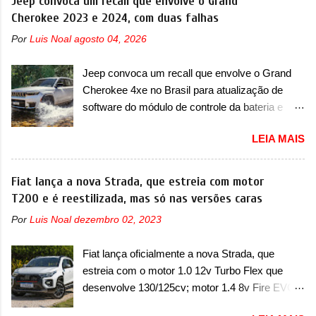
Jeep convoca um recall que envolve o Grand
modelo compacto à sua linha. Posicionado
Cherokee 2023 e 2024, com duas falhas
entre o T03 e o B05, a marca revelou as
Por
Luis Noal
agosto 04, 2026
primeiras imagens teaser do A05, que nas
imagens apareceu em sua versão mais
Jeep convoca um recall que envolve o Grand
esportiva, o A05s. Previsto para ser lançado
Cherokee 4xe no Brasil para atualização de
ainda neste ano na China, o compacto elétrico
software do módulo de controle da bateria e
colocará a Leapmotor para concorrer com uma
possível substituição do motor do ventilador A
série de outras marcas de compactos, como
LEIA MAIS
Jeep convocou no dia 10 de outubro de 2025
BYD Dolphin e Geely EX2. Visualmente, o A05
um chamado que envolve os proprietários do
conta com um design já visto por outros
Grand Cherokee 4xe, em sua versão única
Fiat lança a nova Strada, que estreia com motor
modelos da marca, em especial do SUV
Limited, com unidades de ano/modelo 2023 e
T200 e é reestilizada, mas só nas versões caras
compacto A10. Basicamente sendo o hatch do
2024. A marca norte-americana diz que as
SUV, o A05 nasce com um design que está
Por
Luis Noal
dezembro 02, 2023
unidades afetadas precisam retornar a uma
bastante vinculado ao SUV. Na dianteira, ele
concessionária mais próxima para a solução de
possui faróis com um desenho mais retangular,
Fiat lança oficialmente a nova Strada, que
dois problemas. O primeiro deles será uma
com um pequeno prolongamento para as
estreia com o motor 1.0 12v Turbo Flex que
atualização do software do módulo de controle
laterais. Os faróis cont...
desenvolve 130/125cv; motor 1.4 8v Fire EVO
da bateria (AHCP e HCP). Para alguns veículos
Flex morre na picape A Fiat apresentou
envolvidos, também, será realizada a