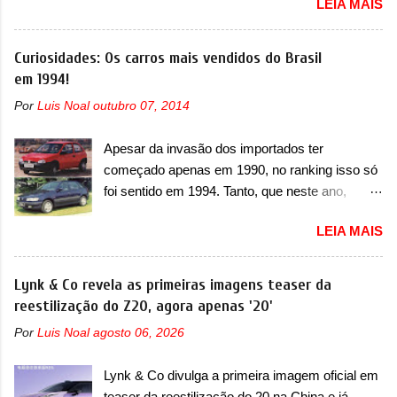
LEIA MAIS
oficialmente a nova Strada, que aparece com
verificação e, se necessário, a substituição do
mudanças visuais e com uma nova opção de
motor do ventilador HVAC (aquecimento,
motor. Depois da picape compacta receber o
Curiosidades: Os carros mais vendidos do Brasil
ventilação e ar-condicionado). A marca também
câmbio automático CVT no ano passado, a Fiat
em 1994!
confirmou que “foi identificada a possibilidade de
apresentou mudanças visuais e a estreia do
uma sobrecarga do microprocessador do
Por
Luis Noal
outubro 07, 2014
motor 1.0 12v Turbo Flex, conhecido como
Módulo de Controle da Bateria (BPCM), que
T200. Praticamente sem concorrentes, a Fiat
poderá causar a perda de força motriz,
Apesar da invasão dos importados ter
Strada soube ser mutável com avanços
requerendo a atualização do software do
começado apenas em 1990, no ranking isso só
importantes que a concorrência nunca
modulo de...
foi sentido em 1994. Tanto, que neste ano,
conseguiu acompanhar e agora ela abre uma
possuem 9 carros inéditos nesse segmento, ao
distância ainda maior com a chegada do motor
LEIA MAIS
começar pelo Chevrolet Corsa, o mais
T200, que estreou nos irmãos Pulse e
destacado deles no ranking que perdurou no
Fastback. "A Fiat Strada é mais do que uma
nosso mercado até início de 2012 e com
Lynk & Co revela as primeiras imagens teaser da
picape, é uma verdadeira revolução no
certeza foi um grandioso lançamento da
reestilização do Z20, agora apenas '20'
mercado automotivo. Há alguns anos era
Chevrolet que assustou a concorrência. Nesse
improvável pensar que uma picape chagaria ao
Por
Luis Noal
agosto 06, 2026
ano também era lançada a nova geração do
topo do mercado brasileiro, algo que só a
Volkswagen Gol que depois de 14 anos
Strada fez. Mais do que isso: ela é a prova viva
Lynk & Co divulga a primeira imagem oficial em
ganhava uma nova geração feita do zero,
que time que está ganhando se mexe sim. Ao
teaser da reestilização do 20 na China e já