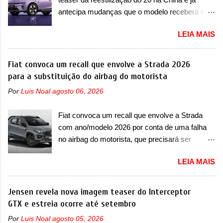
apelidada de "Bolinha" por suas formas
longo da sua história, ela...
antecipa mudanças que o modelo receberá em
arredondadas. Além do Gol, outro Volkswagen
sua dianteira A Lynk & Co confirmou que vai
fazia sua estréia no mercado. Era o Pointer,
LEIA MAIS
apresentar na China as primeiras mudanças
versão hatchback do Logus que chegava
para o Z20, um misto de hatch com SUV que é
depois de um ano de atraso. A invasão de 1994
vendido no mercado chinês desde o
Fiat convoca um recall que envolve a Strada 2026
foi marcava pelos franceses, alemães,
lançamento, em 2024. Agora, o modelo passará
para a substituição do airbag do motorista
japoneses e coreanos que chegaram
por sua primeira mudança visual e também
arrancando corações em nosso mercado. Os
Por
Luis Noal
agosto 06, 2026
mudará de nome. Vendido na Europa como 02
importados que mais se destacaram nas
e Z20 na China, o elétrico passará a ser
vendas em 1994 foram o Renault R19 que
Fiat convoca um recall que envolve a Strada
vendido na China apenas como ‘20’. Junto das
vinha em 3 versões de carroceria, sendo duas
com ano/modelo 2026 por conta de uma falha
mudanças visuais, a marca confirmou que ele
do hatch e o sedan, a famosa Kia Besta, o Vol...
no airbag do motorista, que precisará ser
pode ser um dos primeiros produtos da
substituído A Fiat convocou um recall no dia 24
empresa a usar um novo motor elétrico.
LEIA MAIS
de outubro de 2025 que envolve os proprietários
Chamado de ’16 em 1’, também chamado de
da Strada no Brasil. O chamado envolve
Thunder, ele apresenta uma melhoria de
unidades com ano/modelo 2026 da picape
Jensen revela nova imagem teaser do Interceptor
eficiência térmica e integra 12 elementos de
compacta e envolve todas as versões com este
GTX e estreia ocorre até setembro
hardware. Entre eles, motor elétrico, controlador
ano/modelo. A marca fala que as unidades
de motor, redutor, conversor CC-CC, OBC,
Por
Luis Noal
agosto 05, 2026
afetadas precisam retornar a uma