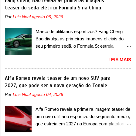
Fang Cheng Bao revela as primeiras imagens
chamado envolve unidades com ano/modelo
teaser do sedã elétrico Formula S na China
pistas" , que vai antecipar as futuras versões de
que varia de 2023, 2024 e 2025, dependendo do
rua do esportivo. Ao mesmo tempo, a Jensen
Por
Luis Noal
agosto 06, 2026
modelo. A falha está na fixação da direção, que
descreveu o misterioso esportivo como um
pode se voltar em alguns casos mais extremos.
“protótipo aprimorado” que estabelece as bases
Marca de utilitários esportivos? Fang Cheng
No caso do Classe C, envolve a versão 200,
para "div...
Bao divulga as primeiras imagens oficiais do
com ano/modelo 2024 e produzida em fevereiro
seu primeiro sedã, o Formula S; estreia
de 2024, e a versão 300, com ano/modelo 2024
acontece ainda em 2026 Lançada em 2023
e produzida de igual forma em fevereiro de
LEIA MAIS
como uma marca com utilitários esportivos, a
2024. Já no caso do GLC, envolve duas
Fang Cheng Bao nasceu como uma empresa
versões também. A primeira delas é a 300, com
voltada a desenvolver utilitários esportivos com
Alfa Romeo revela teaser de um novo SUV para
ano/modelo 2024 e 2025 que foram produzidas
uma pegada mais off-road. E isso funcionou
2027, que pode ser a nova geração do Tonale
entre setembro de 2023 até julho de 2025. Já a
muito bem com o lançamento dos modelos Bao
versão 43 AMG possui ano/modelo 2024 e
Por
Luis Noal
agosto 04, 2026
5 e Bao 8, além do Tai 3 e Tai 7. Agora, a marca
2025, mas produzida entre janeiro de 2024 até
confirmou que vai entrar de vez no segmento
junho de 2025. Por fim, o EQE SUV envolvido é
Alfa Romeo revela a primeira imagem teaser de
de... sedãs. Antecipado por imagens teaser, o
da versão 300, com ano/modelo 2023...
um novo utilitário esportivo do segmento médio,
Formula S será o primeiro três volumes da
que estreia em 2027 na Europa com plataforma
Fang Cheng Bao, que parece se perder na sua
STLA Medium A Alfa Romeo revelou a primeira
identidade com a Denza. Até o momento, a