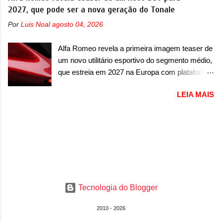
lançamento, em 2024. Agora, o modelo passará
2027, que pode ser a nova geração do Tonale
pistas" , que vai antecipar as futuras versões de
por sua primeira mudança visual e também
rua do esportivo. Ao mesmo tempo, a Jensen
Por
Luis Noal
agosto 04, 2026
mudará de nome. Vendido na Europa como 02
descreveu o misterioso esportivo como um
e Z20 na China, o elétrico passará a ser
“protótipo aprimorado” que estabelece as bases
Alfa Romeo revela a primeira imagem teaser de
vendido na China apenas como ‘20’. Junto das
para "div...
um novo utilitário esportivo do segmento médio,
mudanças visuais, a marca confirmou que ele
que estreia em 2027 na Europa com plataforma
pode ser um dos primeiros produtos da
STLA Medium A Alfa Romeo revelou a primeira
empresa a usar um novo motor elétrico.
LEIA MAIS
imagem teaser de um novo utilitário esportivo
Chamado de ’16 em 1’, também chamado de
da marca italiana, previsto para ser lançado em
Thunder, ele apresenta uma melhoria de
meados de 2027. O novo modelo não tem
eficiência térmica e integra 12 elementos de
nome ou se é uma nova geração de um modelo
hardware. Entre eles, motor elétrico, controlador
existente, o que poderia acontecer. Sabe-se
de motor, redutor, conversor CC-CC, OBC,
apenas que o novo modelo em questão é um
PDU, HBMS, LBMS, VCU, TMS, controle ativo
SUV do porte médio (C) e que seu lançamento
de pré-carga e gateway de domínio de energia.
foi confirmado durante a Mesa Redonda
Há mais quatro recursos de software como
Tecnologia do Blogger
Nacional da Indústria Automotiva, organizada
gerenciamento...
pelo Ministério dos Negócios e do Made in Italy
2010 - 2026
(MIMIT). Estiveram presentes Emanuele