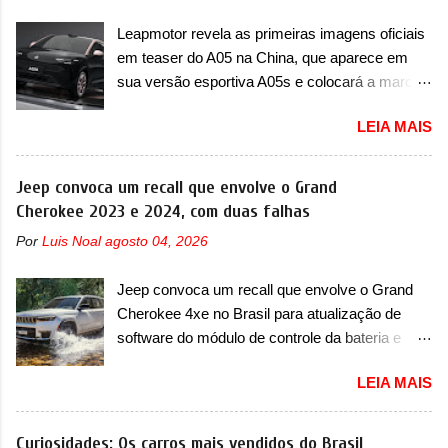
m
e
Leapmotor revela as primeiras imagens oficiais
n
em teaser do A05 na China, que aparece em
t
sua versão esportiva A05s e colocará a marca
á
r
contra BYD, Geely e outras A Leapmotor vem
i
LEIA MAIS
apresentando uma rápida expansão na China
o
em termos de portfólio. Apoiada pela Stellantis,
a marca confirmou a estreia de um novo
Jeep convoca um recall que envolve o Grand
modelo compacto à sua linha. Posicionado
Cherokee 2023 e 2024, com duas falhas
entre o T03 e o B05, a marca revelou as
Por
Luis Noal
agosto 04, 2026
primeiras imagens teaser do A05, que nas
imagens apareceu em sua versão mais
Jeep convoca um recall que envolve o Grand
esportiva, o A05s. Previsto para ser lançado
Cherokee 4xe no Brasil para atualização de
ainda neste ano na China, o compacto elétrico
software do módulo de controle da bateria e
colocará a Leapmotor para concorrer com uma
possível substituição do motor do ventilador A
série de outras marcas de compactos, como
LEIA MAIS
Jeep convocou no dia 10 de outubro de 2025
BYD Dolphin e Geely EX2. Visualmente, o A05
um chamado que envolve os proprietários do
conta com um design já visto por outros
Grand Cherokee 4xe, em sua versão única
Curiosidades: Os carros mais vendidos do Brasil
modelos da marca, em especial do SUV