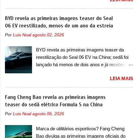
oficialmente a nova Strada, que aparece com
versão hatchback do Logus que chegava
mudanças visuais e com uma nova opção de
depois de um ano de atraso. A invasão de 1994
motor. Depois da picape compacta receber o
BYD revela as primeiras imagens teaser do Seal
foi marcava pelos franceses, alemães,
câmbio automático CVT no ano passado, a Fiat
06 EV reestilizado, menos de um ano da estreia
japoneses e coreanos que chegaram
apresentou mudanças visuais e a estreia do
arrancando corações em nosso mercado. Os
Por
Luis Noal
agosto 02, 2026
motor 1.0 12v Turbo Flex, conhecido como
importados que mais se destacaram nas
T200. Praticamente sem concorrentes, a Fiat
vendas em 1994 foram o Renault R19 que
BYD revela as primeiras imagens teaser da
Strada soube ser mutável com avanços
vinha em 3 versões de carroceria, sendo duas
reestilização do Seal 06 EV na China; sedã foi
importantes que a concorrência nunca
do hatch e o sedan, a famosa Kia Besta, o Vol...
lançado há menos de dois anos e já receberá a
conseguiu acompanhar e agora ela abre uma
sua primeira mudança A BYD revelou as
distância ainda maior com a chegada do motor
LEIA MAIS
primeiras imagens teaser de uma mudança
T200, que estreou nos irmãos Pulse e
visual para um dos seus menores sedãs
Fastback. "A Fiat Strada é mais do que uma
elétricos na China, pertencente à linha Ocean.
Fang Cheng Bao revela as primeiras imagens
picape, é uma verdadeira revolução no
Trata-se do Seal 06 EV, lançado no segundo
teaser do sedã elétrico Formula S na China
mercado automotivo. Há alguns anos era
semestre de 2025. Sim, há menos de um ano.
improvável pensar que uma picape chagaria ao
Por
Luis Noal
agosto 06, 2026
O modelo agora passará a ser vendido com
topo do mercado brasileiro, algo que só a
mudanças visuais na dianteira e na traseira,
Strada fez. Mais do que isso: ela é a prova viva
Marca de utilitários esportivos? Fang Cheng
que vão atualizá-los para a identidade visual
que time que está ganhando se mexe sim. Ao
Bao divulga as primeiras imagens oficiais do