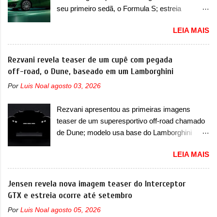
mais moderna da marca, mas ainda sem
longo da sua história, ela...
seu primeiro sedã, o Formula S; estreia
motivos para que essa mudança já seja tão
acontece ainda em 2026 Lançada em 2023
recente assim (o que não deve ter agradado em
LEIA MAIS
como uma marca com utilitários esportivos, a
nada os primeiros consumidores). Pelas
Fang Cheng Bao nasceu como uma empresa
imagens teaser, se percebe que o sedã contará
voltada a desenvolver utilitários esportivos com
Rezvani revela teaser de um cupê com pegada
com um novo para-choque na dianteira. Ele
uma pegada mais off-road. E isso funcionou
off-road, o Dune, baseado em um Lamborghini
passa a trazer um vinco horizontal mais
muito bem com o lançamento dos modelos Bao
destacado que atravessa toda a dianteira do
Por
Luis Noal
agosto 03, 2026
5 e Bao 8, além do Tai 3 e Tai 7. Agora, a marca
sedã, passando logo abaixo do logotipo e dos
confirmou que vai entrar de vez no segmento
faróis. Ele ainda possui um espaço para a placa
Rezvani apresentou as primeiras imagens
de... sedãs. Antecipado por imagens teaser, o
novo abaixo do vinco e uma nova entrada de ar
teaser de um superesportivo off-road chamado
Formula S será o primeiro três volumes da
inferio...
de Dune; modelo usa base do Lamborghini
Fang Cheng Bao, que parece se perder na sua
Urus e proposta do Sterrato A Rezvani
identidade com a Denza. Até o momento, a
LEIA MAIS
apresentou as primeiras imagens teaser de um
marca divulgou algumas imagens externas e
novo superesportivo que vai oferecer aos seus
informações sobre o sedã, que terá seu
consumidores. Trata-se do Dune, um cupê
Jensen revela nova imagem teaser do Interceptor
lançamento ainda neste ano de 2026. Em
superesportivo que terá uma proposta off-road
GTX e estreia ocorre até setembro
termos de design, o Formula S segue
assim como outros esportivos recentemente
basicamente as mesmas linhas do conceito
Por
Luis Noal
agosto 05, 2026
tiveram, como o Porsche 911 Dakar e o...