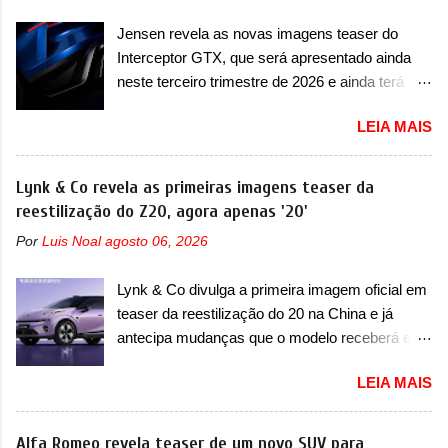
que o antecipou no Salão de Pequim, que
Lamborghini Huracán Sterrato. E o modelo
aconteceu no primeiro semestre. Na dianteira, o
Jensen revela as novas imagens teaser do
italiano tem grande parte no desenvolvimento
sedã conta com faróis mais quadrados e
Interceptor GTX, que será apresentado ainda
do Dune. Baseado no Huracán, o Dune nasce
compactos, com luzes ...
neste terceiro trimestre de 2026 e ainda terá
com uma proposta similar ao que a marca
uma versão destinada para as pistas A Jensen
apresentou com o Sterrato, mas com um
LEIA MAIS
International Automotive (abreviação de JIA)
design ainda mais Mad Max – algo
apresentou uma nova imagem teaser que
característico da Rezvani. Junto com as
mostra como será o Interceptor GTX, o
Lynk & Co revela as primeiras imagens teaser da
imagens, a marca já confirmou que o Dune será
esportivo que recolocará a marca no mercado.
reestilização do Z20, agora apenas '20'
um carro muito exclusivo. Ao todo, serão
O granturismo (GT) apareceu em uma nova
apenas sete unidades produzidas... para todo
Por
Luis Noal
agosto 06, 2026
imagem de traseira, onde ele aparece o para-
mundo, ou seja, limitado demais. Ele será
choque traseiro. A marca ainda confirmou que o
equipado com um motor V10 Supercharger
Lynk & Co divulga a primeira imagem oficial em
esportivo será apresentado no terceiro trimestre
capaz de desenvolver cerca de 800cv que
teaser da reestilização do 20 na China e já
de 2026, ou seja, acontecerá entre os meses de
separou a performance exótica da aventura i...
antecipa mudanças que o modelo receberá em
julho e setembro (e já estamos em agosto), ou
sua dianteira A Lynk & Co confirmou que vai
seja, a estreia deve aparecer neste mês ou até
LEIA MAIS
apresentar na China as primeiras mudanças
o dia 30 de setembro. A marca confirmou que
para o Z20, um misto de hatch com SUV que é
vai apresentar um "protótipo de pré-produção,
vendido no mercado chinês desde o
Alfa Romeo revela teaser de um novo SUV para
de altíssimo desempenho, exclusivo para