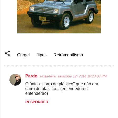
Gurgel
Jipes
Retrômobilismo
Pardo
sexta-feira, setembro 12, 2014 10:23:00 PM
C
O único "carro de plástico" que não era
o
carro de plástico... (entendedores
entenderão)
m
e
RESPONDER
n
t