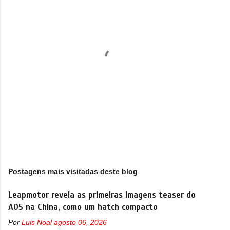
á
r
i
o
s
P
o
s
Postagens mais visitadas deste blog
t
a
r
Leapmotor revela as primeiras imagens teaser do
u
A05 na China, como um hatch compacto
m
c
Por
Luis Noal
agosto 06, 2026
o