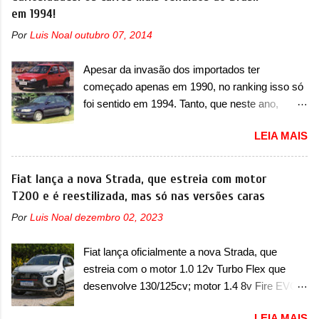
Limited, com unidades de ano/modelo 2023 e
em 1994!
compacto A10. Basicamente sendo o hatch do
2024. A marca norte-americana diz que as
SUV, o A05 nasce com um design que está
Por
Luis Noal
outubro 07, 2014
unidades afetadas precisam retornar a uma
bastante vinculado ao SUV. Na dianteira, ele
concessionária mais próxima para a solução de
possui faróis com um desenho mais retangular,
Apesar da invasão dos importados ter
dois problemas. O primeiro deles será uma
com um pequeno prolongamento para as
começado apenas em 1990, no ranking isso só
atualização do software do módulo de controle
laterais. Os faróis cont...
foi sentido em 1994. Tanto, que neste ano,
da bateria (AHCP e HCP). Para alguns veículos
possuem 9 carros inéditos nesse segmento, ao
envolvidos, também, será realizada a
LEIA MAIS
começar pelo Chevrolet Corsa, o mais
verificação e, se necessário, a substituição do
destacado deles no ranking que perdurou no
motor do ventilador HVAC (aquecimento,
nosso mercado até início de 2012 e com
Fiat lança a nova Strada, que estreia com motor
ventilação e ar-condicionado). A marca também
certeza foi um grandioso lançamento da
T200 e é reestilizada, mas só nas versões caras
confirmou que “foi identificada a possibilidade de
Chevrolet que assustou a concorrência. Nesse
uma sobrecarga do microprocessador do
Por
Luis Noal
dezembro 02, 2023
ano também era lançada a nova geração do
Módulo de Controle da Bateria (BPCM), que
Volkswagen Gol que depois de 14 anos
poderá causar a perda de força motriz,
Fiat lança oficialmente a nova Strada, que
ganhava uma nova geração feita do zero,
requerendo a atualização do software do
estreia com o motor 1.0 12v Turbo Flex que
apelidada de "Bolinha" por suas formas
modulo de...
desenvolve 130/125cv; motor 1.4 8v Fire EVO
arredondadas. Além do Gol, outro Volkswagen
Flex morre na picape A Fiat apresentou
fazia sua estréia no mercado. Era o Pointer,
LEIA MAIS