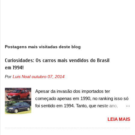
Postagens mais visitadas deste blog
Curiosidades: Os carros mais vendidos do Brasil
em 1994!
Por
Luis Noal
outubro 07, 2014
Apesar da invasão dos importados ter
começado apenas em 1990, no ranking isso só
foi sentido em 1994. Tanto, que neste ano,
possuem 9 carros inéditos nesse segmento, ao
LEIA MAIS
começar pelo Chevrolet Corsa, o mais
destacado deles no ranking que perdurou no
nosso mercado até início de 2012 e com