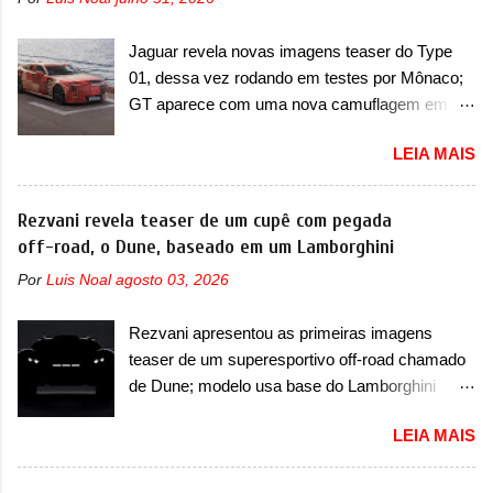
de seis lugares, dispostos em três filas de
dos faróis. Essas luzes se conectam entre si
bancos (2+2+2). Agora, o maior SUV da marca
por meio de uma barra em LED que passa
Jaguar revela novas imagens teaser do Type
será vendido com uma configuração padrão, de
abaixo da barra prateada que aparece na parte
01, dessa vez rodando em testes por Mônaco;
cinco lugares (2+3), que entrou em regime de
sup...
GT aparece com uma nova camuflagem em
pré-venda na China, indicando seu lançamento
tom vermelho A Jaguar apresentou as novas
para breve. Além disso, a marca divulgou as
LEIA MAIS
imagens teaser do Type 01 em testes pelas
primeiras imagens do interior com a nova
ruas de Mônaco. O modelo continua rodando
configuração. A principal mudança fica por
em testes e chegou no principado para o E-Prix
Rezvani revela teaser de um cupê com pegada
conta da segunda fila de bancos, que perde as
de Fórmula E, como apoio a equipe da Jaguar
off-road, o Dune, baseado em um Lamborghini
poltronas individuais por bancos mais
na competição. O elétrico aproveitou para
convencionais, de três lugares. Ao mesmo
Por
Luis Noal
agosto 03, 2026
passar por uma série de localidades da cidade-
tempo, o SUV possui um assento do meio que
estado como a Sainte-Dévote, Praça do
pode reclinar e nele existe dois espaços de
Rezvani apresentou as primeiras imagens
Cassino e La Rascasse. Para ir a Mônaco, a
recarga por indução para smartphones...
teaser de um superesportivo off-road chamado
marca inglesa apresentou uma nova
de Dune; modelo usa base do Lamborghini
camuflagem ao elétrico que representa uma
Urus e proposta do Sterrato A Rezvani
interpretação artística com o combinado de
LEIA MAIS
apresentou as primeiras imagens teaser de um
traços monolíticos retos e circulares. O
novo superesportivo que vai oferecer aos seus
desenvolvimento do modelo ainda continua
consumidores. Trata-se do Dune, um cupê