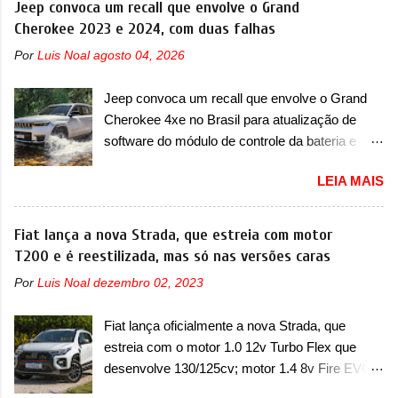
Jeep convoca um recall que envolve o Grand
certeza foi um grandioso lançamento da
Cherokee 2023 e 2024, com duas falhas
Chevrolet que assustou a concorrência. Nesse
Por
Luis Noal
agosto 04, 2026
ano também era lançada a nova geração do
Volkswagen Gol que depois de 14 anos
Jeep convoca um recall que envolve o Grand
ganhava uma nova geração feita do zero,
Cherokee 4xe no Brasil para atualização de
apelidada de "Bolinha" por suas formas
software do módulo de controle da bateria e
arredondadas. Além do Gol, outro Volkswagen
possível substituição do motor do ventilador A
fazia sua estréia no mercado. Era o Pointer,
LEIA MAIS
Jeep convocou no dia 10 de outubro de 2025
versão hatchback do Logus que chegava
um chamado que envolve os proprietários do
depois de um ano de atraso. A invasão de 1994
Grand Cherokee 4xe, em sua versão única
Fiat lança a nova Strada, que estreia com motor
foi marcava pelos franceses, alemães,
Limited, com unidades de ano/modelo 2023 e
T200 e é reestilizada, mas só nas versões caras
japoneses e coreanos que chegaram
2024. A marca norte-americana diz que as
arrancando corações em nosso mercado. Os
Por
Luis Noal
dezembro 02, 2023
unidades afetadas precisam retornar a uma
importados que mais se destacaram nas
concessionária mais próxima para a solução de
vendas em 1994 foram o Renault R19 que
Fiat lança oficialmente a nova Strada, que
dois problemas. O primeiro deles será uma
vinha em 3 versões de carroceria, sendo duas
estreia com o motor 1.0 12v Turbo Flex que
atualização do software do módulo de controle
do hatch e o sedan, a famosa Kia Besta, o Vol...
desenvolve 130/125cv; motor 1.4 8v Fire EVO
da bateria (AHCP e HCP). Para alguns veículos
Flex morre na picape A Fiat apresentou
envolvidos, também, será realizada a