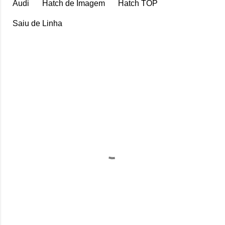
Audi
Hatch de Imagem
Hatch TOP
Saiu de Linha
C
o
m
e
n
t
á
r
i
o
s