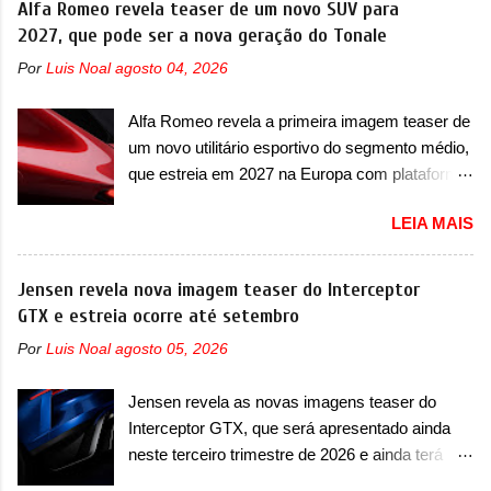
Alfa Romeo revela teaser de um novo SUV para
acontecendo e a marca fala que, em relação ao
superesportivo que terá uma proposta off-road
2027, que pode ser a nova geração do Tonale
I-Pace (primeiro elétrico da Jaguar), o Type 01
assim como outros esportivos recentemente
ganhou uma série de aprimoramentos pelas
Por
Luis Noal
agosto 04, 2026
tiveram, como o Porsche 911 Dakar e o...
tecnologias comprovadas nas pistas pela
Lamborghini Huracán Sterrato. E o modelo
equipe campeã mundial de carros elétricos. A
Alfa Romeo revela a primeira imagem teaser de
italiano tem grande parte no desenvolvimento
marca comentou que o novo carro elétrico da
um novo utilitário esportivo do segmento médio,
do Dune. Baseado no Huracán, o Dune nasce
marca terá inversores ...
que estreia em 2027 na Europa com plataforma
com uma proposta similar ao que a marca
STLA Medium A Alfa Romeo revelou a primeira
apresentou com o Sterrato, mas com um
LEIA MAIS
imagem teaser de um novo utilitário esportivo
design ainda mais Mad Max – algo
da marca italiana, previsto para ser lançado em
característico da Rezvani. Junto com as
meados de 2027. O novo modelo não tem
Jensen revela nova imagem teaser do Interceptor
imagens, a marca já confirmou que o Dune será
nome ou se é uma nova geração de um modelo
GTX e estreia ocorre até setembro
um carro muito exclusivo. Ao todo, serão
existente, o que poderia acontecer. Sabe-se
apenas sete unidades produzidas... para todo
Por
Luis Noal
agosto 05, 2026
apenas que o novo modelo em questão é um
mundo, ou seja, limitado demais. Ele será
SUV do porte médio (C) e que seu lançamento
equipado com um motor V10 Supercharger
Jensen revela as novas imagens teaser do
foi confirmado durante a Mesa Redonda
capaz de desenvolver cerca de 800cv que
Interceptor GTX, que será apresentado ainda
Nacional da Indústria Automotiva, organizada
separou a performance exótica da aventura i...
neste terceiro trimestre de 2026 e ainda terá
pelo Ministério dos Negócios e do Made in Italy
uma versão destinada para as pistas A Jensen
(MIMIT). Estiveram presentes Emanuele