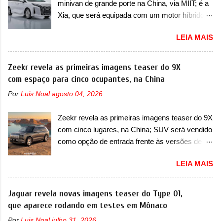
minivan de grande porte na China, via MIIT; é a
mais moderna da marca, mas ainda sem
longo da sua história, ela...
Xia, que será equipada com um motor híbrido
motivos para que essa mudança já seja tão
plug-in A BYD registrou as primeiras imagens
recente assim (o que não deve ter agradado em
LEIA MAIS
de patente de uma nova minivan, na China.
nada os primeiros consumidores). Pelas
Registradas no Ministério da Indústria e
imagens teaser, se percebe que o sedã contará
Tecnologia da Informação, o MIIT, a BYD Xia é
Zeekr revela as primeiras imagens teaser do 9X
com um novo para-choque na dianteira. Ele
uma nova minivan que a marca chinesa
com espaço para cinco ocupantes, na China
passa a trazer um vinco horizontal mais
apresentará aos consumidores chineses para
destacado que atravessa toda a dianteira do
Por
Luis Noal
agosto 04, 2026
além da minivan conhecida como Song Max.
sedã, passando logo abaixo do logotipo e dos
Equipada com um motor híbrido plug-in
faróis. Ele ainda possui um espaço para a placa
Zeekr revela as primeiras imagens teaser do 9X
(PHEV), a nova minivan vai colocar a marca
novo abaixo do vinco e uma nova entrada de ar
com cinco lugares, na China; SUV será vendido
para concorrer com uma série de outras
inferio...
como opção de entrada frente às versões de
minivans de porte similar, visto que por lá o
seis lugares A Zeekr confirmou o lançamento de
segmento ainda continua bastante vivo (e com
LEIA MAIS
uma configuração mais simples para os
várias opções). Em termos de design, a Xia se
interessados no 9X, na China. O SUV topo de
destaca por trazer uma dianteira com faróis
linha da marca poderá ser vendido com uma
Jaguar revela novas imagens teaser do Type 01,
retangulares e inclinados. Os faróis possuem
opção de cinco lugares, que ficará posicionada
que aparece rodando em testes em Mônaco
projetores em LED e uma parte superior com
abaixo da configuração de lançamento do SUV,
luzes diurnas (DRL) em LED na parte superior
Por
Luis Noal
julho 31, 2026