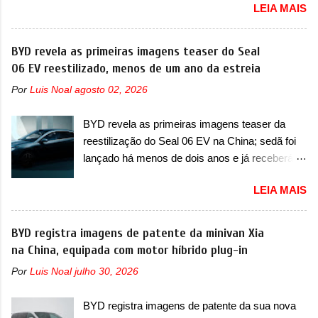
LEIA MAIS
oficialmente a nova Strada, que aparece com
verificação e, se necessário, a substituição do
mudanças visuais e com uma nova opção de
motor do ventilador HVAC (aquecimento,
motor. Depois da picape compacta receber o
BYD revela as primeiras imagens teaser do Seal
ventilação e ar-condicionado). A marca também
câmbio automático CVT no ano passado, a Fiat
06 EV reestilizado, menos de um ano da estreia
confirmou que “foi identificada a possibilidade de
apresentou mudanças visuais e a estreia do
uma sobrecarga do microprocessador do
Por
Luis Noal
agosto 02, 2026
motor 1.0 12v Turbo Flex, conhecido como
Módulo de Controle da Bateria (BPCM), que
T200. Praticamente sem concorrentes, a Fiat
poderá causar a perda de força motriz,
BYD revela as primeiras imagens teaser da
Strada soube ser mutável com avanços
requerendo a atualização do software do
reestilização do Seal 06 EV na China; sedã foi
importantes que a concorrência nunca
modulo de...
lançado há menos de dois anos e já receberá a
conseguiu acompanhar e agora ela abre uma
sua primeira mudança A BYD revelou as
distância ainda maior com a chegada do motor
LEIA MAIS
primeiras imagens teaser de uma mudança
T200, que estreou nos irmãos Pulse e
visual para um dos seus menores sedãs
Fastback. "A Fiat Strada é mais do que uma
elétricos na China, pertencente à linha Ocean.
BYD registra imagens de patente da minivan Xia
picape, é uma verdadeira revolução no
Trata-se do Seal 06 EV, lançado no segundo
na China, equipada com motor híbrido plug-in
mercado automotivo. Há alguns anos era
semestre de 2025. Sim, há menos de um ano.
improvável pensar que uma picape chagaria ao
Por
Luis Noal
julho 30, 2026
O modelo agora passará a ser vendido com
topo do mercado brasileiro, algo que só a
mudanças visuais na dianteira e na traseira,
Strada fez. Mais do que isso: ela é a prova viva
BYD registra imagens de patente da sua nova
que vão atualizá-los para a identidade visual
que time que está ganhando se mexe sim. Ao