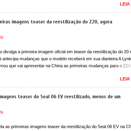
LEIA
to da Chevrolet que assustou a concorrência. Nesse ano também e
a nova geração do Volkswagen Gol que depois de 14 anos ganhava 
ção feita do zero, apelidada de "Bolinha" por suas formas arredonda
eiras imagens teaser da reestilização do Z20, agora
ol, outro Volkswagen fazia sua estréia no mercado. Era o Pointer, 
k do Logus que chegava depois de um ano de atraso. A invasão de 
26
ava pelos franceses, alemães, japoneses e coreanos que chegaram
do corações em nosso mercado. Os importados que mais se desta
 divulga a primeira imagem oficial em teaser da reestilização do 20 
as em 1994 foram o Renault R19 que vinha em 3 versões de carroce
já antecipa mudanças que o modelo receberá em sua dianteira A Lyn
s do hatch e o sedan, a famosa Kia Besta, o Vol...
rmou que vai apresentar na China as primeiras mudanças para o Z20
 hatch com SUV que é vendido no mercado chinês desde o lançamen
LEIA
 Agora, o modelo passará por sua primeira mudança visual e també
e nome. Vendido na Europa como 02 e Z20 na China, o elétrico pass
ido na China apenas como ‘20’. Junto das mudanças visuais, a marc
 imagens teaser do Seal 06 EV reestilizado, menos de um
u que ele pode ser um dos primeiros produtos da empresa a usar u
étrico. Chamado de ’16 em 1’, também chamado de Thunder, ele apr
26
ria de eficiência térmica e integra 12 elementos de hardware. Entre 
étrico, controlador de motor, redutor, conversor CC-CC, OBC, PDU,
a as primeiras imagens teaser da reestilização do Seal 06 EV na Ch
MS, VCU, TMS, controle ativo de pré-carga e gateway de domínio 