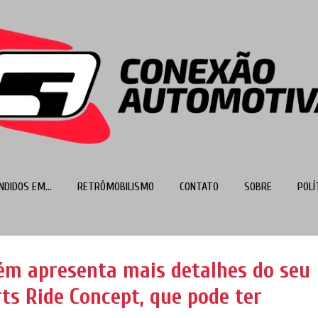
Pular para o conteúdo principal
NDIDOS EM...
RETRÔMOBILISMO
CONTATO
SOBRE
POLÍ
MAIS…
TOP 100
m apresenta mais detalhes do seu
ts Ride Concept, que pode ter