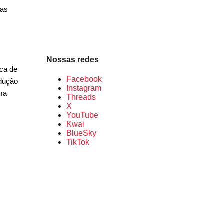
vas
Nossas redes
rca de
Facebook
ndução
Instagram
ema
Threads
X
YouTube
Kwai
BlueSky
TikTok