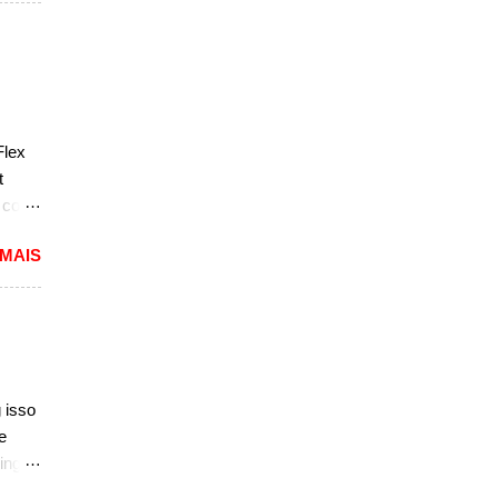
a a
e do
s,
r do
ém
Flex
sar a
t
e com
 MAIS
reia
 a
nda
k. "A
do
 isso
ao
e
ing
,
dioso