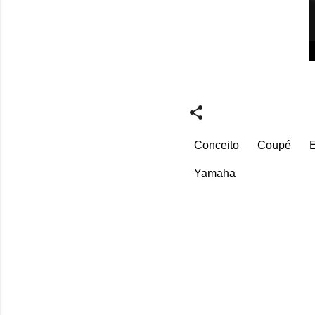
Conceito
Coupé
E
Yamaha
C
o
m
e
n
t