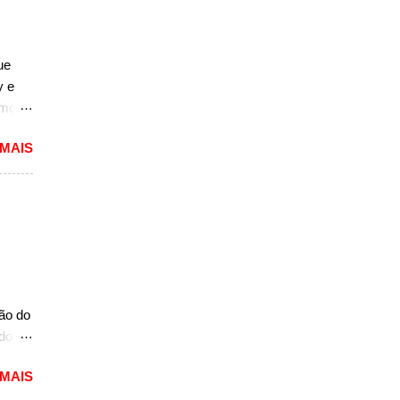
ue
y e
rmos
 MAIS
lou as
 mais
pacto
s de
 um
A10.
mais
ção do
ado
mited,
 MAIS
as