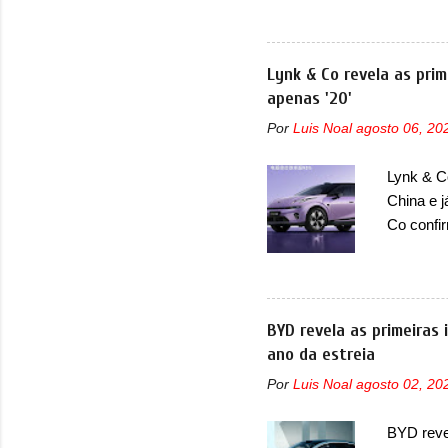
ela...
lançamen
lançada 
nova gera
Lynk & Co revela as prim
Além do G
apenas '20'
hatchbac
Por
Luis Noal
agosto 06, 20
foi marc
arrancan
Lynk & Co
nas vend
China e 
sendo dua
Co confi
misto de
em 2024.
mudará d
ser vend
BYD revela as primeiras
confirmo
ano da estreia
motor el
Por
Luis Noal
agosto 02, 20
uma melho
motor el
BYD revel
HBMS, LB