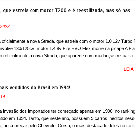
 afetadas precisam retornar a uma concessionária mais próxima par
e dois problemas. O primeiro deles será uma atualização do softwar
a, que estreia com motor T200 e é reestilizada, mas só nas
e controle da bateria (AHCP e HCP). Para alguns veículos envolvido
erá realizada a verificação e, se necessário, a substituição do moto
 2023
or HVAC (aquecimento, ventilação e ar-condicionado). A marca tamb
 que “foi identificada a possibilidade de uma sobrecarga do
a oficialmente a nova Strada, que estreia com o motor 1.0 12v Turbo 
cessador do Módulo de Controle da Bateria (BPCM), que poderá cau
nvolve 130/125cv; motor 1.4 8v Fire EVO Flex morre na picape A Fia
força motriz, requerendo a atualização do software do modulo de...
ou oficialmente a nova Strada, que aparece com mudanças visuais 
 opção de motor. Depois da picape compacta receber o câmbio
LEIA
co CVT no ano passado, a Fiat apresentou mudanças visuais e a est
 1.0 12v Turbo Flex, conhecido como T200. Praticamente sem
ntes, a Fiat Strada soube ser mutável com avanços importantes que
mais vendidos do Brasil em 1994!
ncia nunca conseguiu acompanhar e agora ela abre uma distância ai
014
m a chegada do motor T200, que estreou nos irmãos Pulse e Fastbac
ada é mais do que uma picape, é uma verdadeira revolução no merca
a invasão dos importados ter começado apenas em 1990, no ranking
vo. Há alguns anos era improvável pensar que uma picape chagaria 
ntido em 1994. Tanto, que neste ano, possuem 9 carros inéditos ness
ercado brasileiro, algo que só a Strada fez. Mais do que isso: ela é a
, ao começar pelo Chevrolet Corsa, o mais destacado deles no rank
a que time que está ganhando se mexe sim. Ao longo da sua história
urou no nosso mercado até início de 2012 e com certeza foi um gran