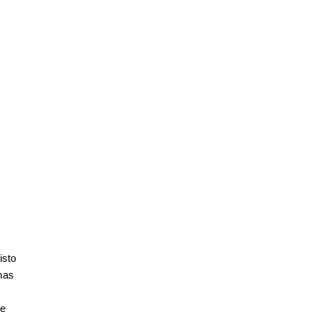
isto
mas
 e