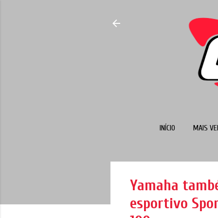
INÍCIO
MAIS VE
Yamaha també
esportivo Spor