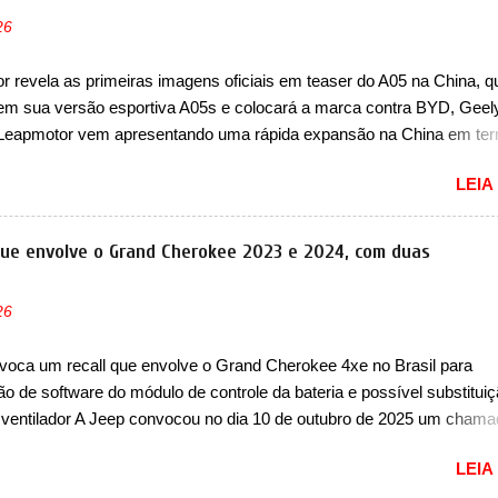
26
 revela as primeiras imagens oficiais em teaser do A05 na China, q
em sua versão esportiva A05s e colocará a marca contra BYD, Geel
 Leapmotor vem apresentando uma rápida expansão na China em te
lio. Apoiada pela Stellantis, a marca confirmou a estreia de um novo
LEIA
ompacto à sua linha. Posicionado entre o T03 e o B05, a marca reve
s imagens teaser do A05, que nas imagens apareceu em sua versão
, o A05s. Previsto para ser lançado ainda neste ano na China, o com
que envolve o Grand Cherokee 2023 e 2024, com duas
 colocará a Leapmotor para concorrer com uma série de outras marca
s, como BYD Dolphin e Geely EX2. Visualmente, o A05 conta com
26
á visto por outros modelos da marca, em especial do SUV compacto 
nte sendo o hatch do SUV, o A05 nasce com um design que está
voca um recall que envolve o Grand Cherokee 4xe no Brasil para
 vinculado ao SUV. Na dianteira, ele possui faróis com um desenho 
ão de software do módulo de controle da bateria e possível substitui
r, com um pequeno prolongamento para as laterais. Os faróis cont...
 ventilador A Jeep convocou no dia 10 de outubro de 2025 um cham
lve os proprietários do Grand Cherokee 4xe, em sua versão única Li
LEIA
ades de ano/modelo 2023 e 2024. A marca norte-americana diz que 