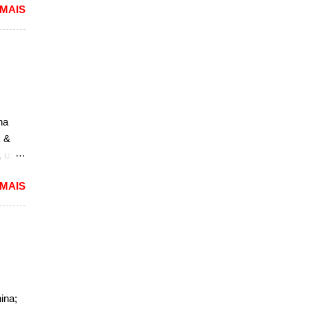
 MAIS
ra
uma
das.
versão
1994
caram
na
ria,
k &
, um
to,
 MAIS
m
ará a
a
m novo
esenta
eles,
ina;
de