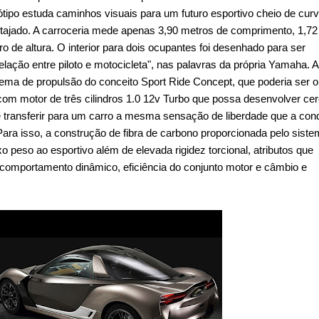
tipo estuda caminhos visuais para um futuro esportivo cheio de cur
tajado. A carroceria mede apenas 3,90 metros de comprimento, 1,72
ro de altura. O interior para dois ocupantes foi desenhado para ser
relação entre piloto e motocicleta", nas palavras da própria Yamaha. A
ema de propulsão do conceito Sport Ride Concept, que poderia ser o
om motor de três cilindros 1.0 12v Turbo que possa desenvolver ce
 transferir para um carro a mesma sensação de liberdade que a co
ara isso, a construção de fibra de carbono proporcionada pelo sist
xo peso ao esportivo além de elevada rigidez torcional, atributos que
comportamento dinâmico, eficiência do conjunto motor e câmbio e