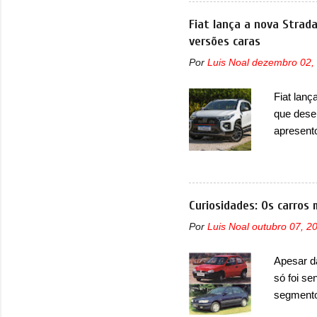
unidades
solução d
Fiat lança a nova Strad
módulo d
versões caras
também, s
Por
Luis Noal
dezembro 02,
ventilad
confirmou
Fiat lanç
micropro
que dese
perda de 
apresent
uma nova
automáti
do motor
concorre
Curiosidades: Os carros 
concorrê
Por
Luis Noal
outubro 07, 2
maior co
Fiat Str
Apesar d
automoti
só foi se
topo do m
segmento
prova viv
que perd