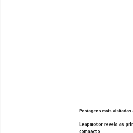
á
r
i
o
s
Postagens mais visitadas 
Leapmotor revela as pri
compacto