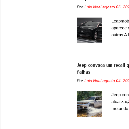
Por
Luis Noal
agosto 06, 20
Leapmotor
aparece 
outras A
de portfó
modelo c
primeira
esportiva
Jeep convoca um recall 
elétrico
falhas
compacto
Por
Luis Noal
agosto 04, 20
design j
Basicame
Jeep con
bastante
atualizaç
retangula
motor do
que envo
com unid