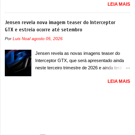
apresentou com o Sterrato, mas com um
LEIA MAIS
imagem teaser de um novo utilitário esportivo
design ainda mais Mad Max – algo
da marca italiana, previsto para ser lançado em
característico da Rezvani. Junto com as
meados de 2027. O novo modelo não tem
Jensen revela nova imagem teaser do Interceptor
imagens, a marca já confirmou que o Dune será
nome ou se é uma nova geração de um modelo
GTX e estreia ocorre até setembro
um carro muito exclusivo. Ao todo, serão
existente, o que poderia acontecer. Sabe-se
apenas sete unidades produzidas... para todo
Por
Luis Noal
agosto 05, 2026
apenas que o novo modelo em questão é um
mundo, ou seja, limitado demais. Ele será
SUV do porte médio (C) e que seu lançamento
equipado com um motor V10 Supercharger
Jensen revela as novas imagens teaser do
foi confirmado durante a Mesa Redonda
capaz de desenvolver cerca de 800cv que
Interceptor GTX, que será apresentado ainda
Nacional da Indústria Automotiva, organizada
separou a performance exótica da aventura i...
neste terceiro trimestre de 2026 e ainda terá
pelo Ministério dos Negócios e do Made in Italy
uma versão destinada para as pistas A Jensen
(MIMIT). Estiveram presentes Emanuele
LEIA MAIS
International Automotive (abreviação de JIA)
Cappellano, Diretor de Operações da Stellantis
apresentou uma nova imagem teaser que
Enlarged Europe, que foi o responsável por
mostra como será o Interceptor GTX, o
antecipar o lançamento. O novo modelo teve
esportivo que recolocará a marca no mercado.
uma imagem que mostra a traseira do SUV,
O granturismo (GT) apareceu em uma nova
onde aparece um pouco das lanternas, que
imagem de traseira, onde ele aparece o para-
serão horizontais e invadem a tampa do porta-
choque traseiro. A marca ainda confirmou que o
malas. As lanternas possuem uma iluminação
esportivo será apresentado no terceiro trimestre