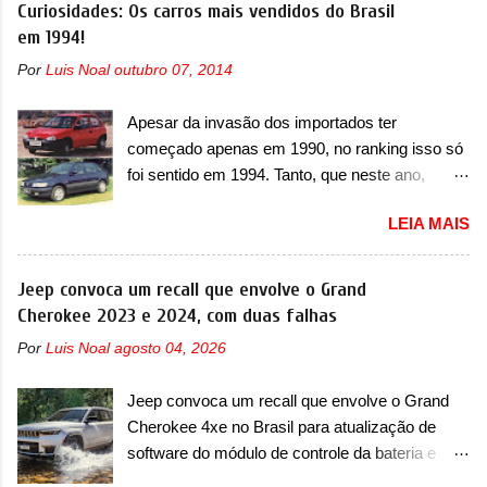
Curiosidades: Os carros mais vendidos do Brasil
em 1994!
Por
Luis Noal
outubro 07, 2014
Apesar da invasão dos importados ter
começado apenas em 1990, no ranking isso só
foi sentido em 1994. Tanto, que neste ano,
possuem 9 carros inéditos nesse segmento, ao
LEIA MAIS
começar pelo Chevrolet Corsa, o mais
destacado deles no ranking que perdurou no
nosso mercado até início de 2012 e com
Jeep convoca um recall que envolve o Grand
certeza foi um grandioso lançamento da
Cherokee 2023 e 2024, com duas falhas
Chevrolet que assustou a concorrência. Nesse
Por
Luis Noal
agosto 04, 2026
ano também era lançada a nova geração do
Volkswagen Gol que depois de 14 anos
Jeep convoca um recall que envolve o Grand
ganhava uma nova geração feita do zero,
Cherokee 4xe no Brasil para atualização de
apelidada de "Bolinha" por suas formas
software do módulo de controle da bateria e
arredondadas. Além do Gol, outro Volkswagen
possível substituição do motor do ventilador A