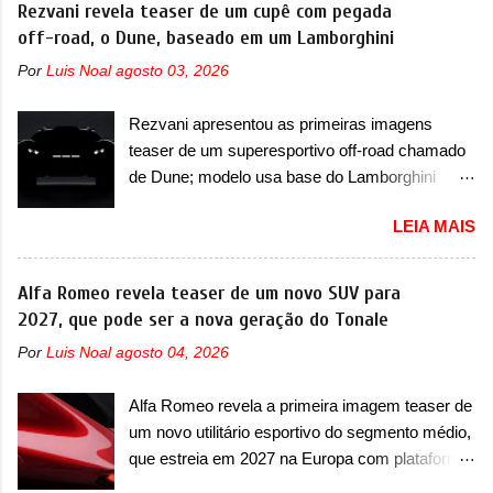
em testes e chegou no principado para o E-Prix
Rezvani revela teaser de um cupê com pegada
retangulares e inclinados. Os faróis possuem
de Fórmula E, como apoio a equipe da Jaguar
off-road, o Dune, baseado em um Lamborghini
projetores em LED e uma parte superior com
na competição. O elétrico aproveitou para
luzes diurnas (DRL) em LED na parte superior
Por
Luis Noal
agosto 03, 2026
passar por uma série de localidades da cidade-
dos faróis. Essas luzes se conectam entre si
estado como a Sainte-Dévote, Praça do
por meio de uma barra em LED que passa
Rezvani apresentou as primeiras imagens
Cassino e La Rascasse. Para ir a Mônaco, a
abaixo da barra prateada que aparece na parte
teaser de um superesportivo off-road chamado
marca inglesa apresentou uma nova
sup...
de Dune; modelo usa base do Lamborghini
camuflagem ao elétrico que representa uma
Urus e proposta do Sterrato A Rezvani
interpretação artística com o combinado de
LEIA MAIS
apresentou as primeiras imagens teaser de um
traços monolíticos retos e circulares. O
novo superesportivo que vai oferecer aos seus
desenvolvimento do modelo ainda continua
consumidores. Trata-se do Dune, um cupê
Alfa Romeo revela teaser de um novo SUV para
acontecendo e a marca fala que, em relação ao
superesportivo que terá uma proposta off-road
2027, que pode ser a nova geração do Tonale
I-Pace (primeiro elétrico da Jaguar), o Type 01
assim como outros esportivos recentemente
ganhou uma série de aprimoramentos pelas
Por
Luis Noal
agosto 04, 2026
tiveram, como o Porsche 911 Dakar e o...
tecnologias comprovadas nas pistas pela
Lamborghini Huracán Sterrato. E o modelo
equipe campeã mundial de carros elétricos. A
Alfa Romeo revela a primeira imagem teaser de
italiano tem grande parte no desenvolvimento
marca comentou que o novo carro elétrico da
um novo utilitário esportivo do segmento médio,
do Dune. Baseado no Huracán, o Dune nasce
marca terá inversores ...
que estreia em 2027 na Europa com plataforma
com uma proposta similar ao que a marca
STLA Medium A Alfa Romeo revelou a primeira