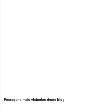
n
t
á
r
i
o
s
Postagens mais visitadas deste blog