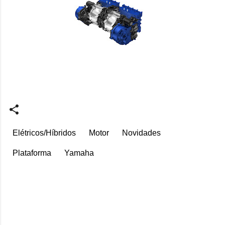
Elétricos/Híbridos
Motor
Novidades
Plataforma
Yamaha
C
o
m
e