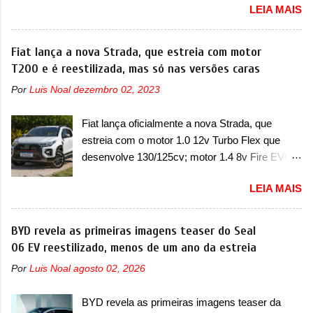
fazia sua estréia no mercado. Era o Pointer,
LEIA MAIS
Jeep convocou no dia 10 de outubro de 2025
versão hatchback do Logus que chegava
um chamado que envolve os proprietários do
depois de um ano de atraso. A invasão de 1994
Grand Cherokee 4xe, em sua versão única
Fiat lança a nova Strada, que estreia com motor
foi marcava pelos franceses, alemães,
Limited, com unidades de ano/modelo 2023 e
T200 e é reestilizada, mas só nas versões caras
japoneses e coreanos que chegaram
2024. A marca norte-americana diz que as
arrancando corações em nosso mercado. Os
Por
Luis Noal
dezembro 02, 2023
unidades afetadas precisam retornar a uma
importados que mais se destacaram nas
concessionária mais próxima para a solução de
vendas em 1994 foram o Renault R19 que
Fiat lança oficialmente a nova Strada, que
dois problemas. O primeiro deles será uma
vinha em 3 versões de carroceria, sendo duas
estreia com o motor 1.0 12v Turbo Flex que
atualização do software do módulo de controle
do hatch e o sedan, a famosa Kia Besta, o Vol...
desenvolve 130/125cv; motor 1.4 8v Fire EVO
da bateria (AHCP e HCP). Para alguns veículos
Flex morre na picape A Fiat apresentou
envolvidos, também, será realizada a
LEIA MAIS
oficialmente a nova Strada, que aparece com
verificação e, se necessário, a substituição do
mudanças visuais e com uma nova opção de
motor do ventilador HVAC (aquecimento,
motor. Depois da picape compacta receber o
BYD revela as primeiras imagens teaser do Seal
ventilação e ar-condicionado). A marca também
câmbio automático CVT no ano passado, a Fiat
06 EV reestilizado, menos de um ano da estreia
confirmou que “foi identificada a possibilidade de
apresentou mudanças visuais e a estreia do
uma sobrecarga do microprocessador do
Por
Luis Noal
agosto 02, 2026
motor 1.0 12v Turbo Flex, conhecido como
Módulo de Controle da Bateria (BPCM), que
T200. Praticamente sem concorrentes, a Fiat
poderá causar a perda de força motriz,
BYD revela as primeiras imagens teaser da
Strada soube ser mutável com avanços