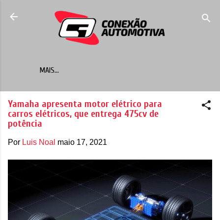
Pular para o conteúdo principal
MAIS…
Yamaha apresenta motor elétrico para
carros elétricos, que entrega 475cv de
potência
Por
Luis Noal
maio 17, 2021