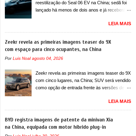
requerendo a atualização do software do
reestilização do Seal 06 EV na China; sedã foi
importantes que a concorrência nunca
modulo de...
lançado há menos de dois anos e já receberá a
conseguiu acompanhar e agora ela abre uma
sua primeira mudança A BYD revelou as
distância ainda maior com a chegada do motor
LEIA MAIS
primeiras imagens teaser de uma mudança
T200, que estreou nos irmãos Pulse e
visual para um dos seus menores sedãs
Fastback. "A Fiat Strada é mais do que uma
elétricos na China, pertencente à linha Ocean.
Zeekr revela as primeiras imagens teaser do 9X
picape, é uma verdadeira revolução no
Trata-se do Seal 06 EV, lançado no segundo
com espaço para cinco ocupantes, na China
mercado automotivo. Há alguns anos era
semestre de 2025. Sim, há menos de um ano.
improvável pensar que uma picape chagaria ao
Por
Luis Noal
agosto 04, 2026
O modelo agora passará a ser vendido com
topo do mercado brasileiro, algo que só a
mudanças visuais na dianteira e na traseira,
Strada fez. Mais do que isso: ela é a prova viva
Zeekr revela as primeiras imagens teaser do 9X
que vão atualizá-los para a identidade visual
que time que está ganhando se mexe sim. Ao
com cinco lugares, na China; SUV será vendido
mais moderna da marca, mas ainda sem
longo da sua história, ela...
como opção de entrada frente às versões de
motivos para que essa mudança já seja tão
seis lugares A Zeekr confirmou o lançamento de
recente assim (o que não deve ter agradado em
LEIA MAIS
uma configuração mais simples para os
nada os primeiros consumidores). Pelas
interessados no 9X, na China. O SUV topo de
imagens teaser, se percebe que o sedã contará
linha da marca poderá ser vendido com uma
BYD registra imagens de patente da minivan Xia
com um novo para-choque na dianteira. Ele
opção de cinco lugares, que ficará posicionada
na China, equipada com motor híbrido plug-in
passa a trazer um vinco horizontal mais
abaixo da configuração de lançamento do SUV,
destacado que atravessa toda a dianteira do