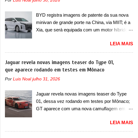
Por
Luis Noal
julho 30, 2026
de seis lugares, dispostos em três filas de
sedã, passando logo abaixo do logotipo e dos
bancos (2+2+2). Agora, o maior SUV da marca
faróis. Ele ainda possui um espaço para a placa
BYD registra imagens de patente da sua nova
será vendido com uma configuração padrão, de
novo abaixo do vinco e uma nova entrada de ar
minivan de grande porte na China, via MIIT; é a
cinco lugares (2+3), que entrou em regime de
inferio...
Xia, que será equipada com um motor híbrido
pré-venda na China, indicando seu lançamento
plug-in A BYD registrou as primeiras imagens
para breve. Além disso, a marca divulgou as
LEIA MAIS
de patente de uma nova minivan, na China.
primeiras imagens do interior com a nova
Registradas no Ministério da Indústria e
configuração. A principal mudança fica por
Tecnologia da Informação, o MIIT, a BYD Xia é
Jaguar revela novas imagens teaser do Type 01,
conta da segunda fila de bancos, que perde as
uma nova minivan que a marca chinesa
que aparece rodando em testes em Mônaco
poltronas individuais por bancos mais
apresentará aos consumidores chineses para
convencionais, de três lugares. Ao mesmo
Por
Luis Noal
julho 31, 2026
além da minivan conhecida como Song Max.
tempo, o SUV possui um assento do meio que
Equipada com um motor híbrido plug-in
pode reclinar e nele existe dois espaços de
Jaguar revela novas imagens teaser do Type
(PHEV), a nova minivan vai colocar a marca
recarga por indução para smartphones...
01, dessa vez rodando em testes por Mônaco;
para concorrer com uma série de outras
GT aparece com uma nova camuflagem em
minivans de porte similar, visto que por lá o
tom vermelho A Jaguar apresentou as novas
segmento ainda continua bastante vivo (e com
LEIA MAIS
imagens teaser do Type 01 em testes pelas
várias opções). Em termos de design, a Xia se
ruas de Mônaco. O modelo continua rodando
destaca por trazer uma dianteira com faróis