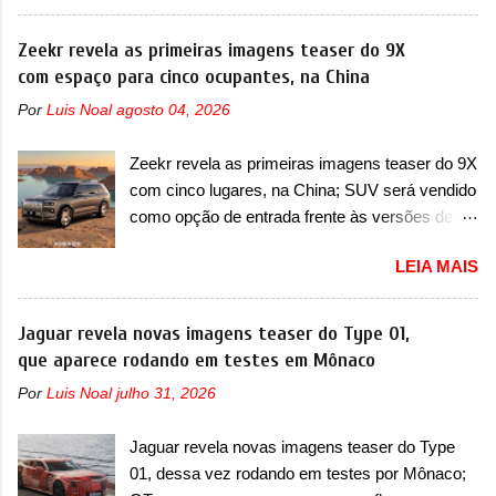
Registradas no Ministério da Indústria e
imagens teaser, se percebe que o sedã contará
Tecnologia da Informação, o MIIT, a BYD Xia é
Zeekr revela as primeiras imagens teaser do 9X
com um novo para-choque na dianteira. Ele
uma nova minivan que a marca chinesa
com espaço para cinco ocupantes, na China
passa a trazer um vinco horizontal mais
apresentará aos consumidores chineses para
destacado que atravessa toda a dianteira do
Por
Luis Noal
agosto 04, 2026
além da minivan conhecida como Song Max.
sedã, passando logo abaixo do logotipo e dos
Equipada com um motor híbrido plug-in
faróis. Ele ainda possui um espaço para a placa
Zeekr revela as primeiras imagens teaser do 9X
(PHEV), a nova minivan vai colocar a marca
novo abaixo do vinco e uma nova entrada de ar
com cinco lugares, na China; SUV será vendido
para concorrer com uma série de outras
inferio...
como opção de entrada frente às versões de
minivans de porte similar, visto que por lá o
seis lugares A Zeekr confirmou o lançamento de
segmento ainda continua bastante vivo (e com
LEIA MAIS
uma configuração mais simples para os
várias opções). Em termos de design, a Xia se
interessados no 9X, na China. O SUV topo de
destaca por trazer uma dianteira com faróis
linha da marca poderá ser vendido com uma
Jaguar revela novas imagens teaser do Type 01,
retangulares e inclinados. Os faróis possuem
opção de cinco lugares, que ficará posicionada
que aparece rodando em testes em Mônaco
projetores em LED e uma parte superior com
abaixo da configuração de lançamento do SUV,
luzes diurnas (DRL) em LED na parte superior
Por
Luis Noal
julho 31, 2026
de seis lugares, dispostos em três filas de
dos faróis. Essas luzes se conectam entre si
bancos (2+2+2). Agora, o maior SUV da marca
por meio de uma barra em LED que passa
Jaguar revela novas imagens teaser do Type
será vendido com uma configuração padrão, de
abaixo da barra prateada que aparece na parte
01, dessa vez rodando em testes por Mônaco;
cinco lugares (2+3), que entrou em regime de
sup...