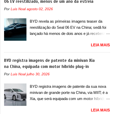
06 EV reestilizado, menos de um ano da estreia
confirmou que “foi identificada a possibilidade de
apresentou mudanças visuais e a estreia do
uma sobrecarga do microprocessador do
Por
Luis Noal
agosto 02, 2026
motor 1.0 12v Turbo Flex, conhecido como
Módulo de Controle da Bateria (BPCM), que
T200. Praticamente sem concorrentes, a Fiat
poderá causar a perda de força motriz,
BYD revela as primeiras imagens teaser da
Strada soube ser mutável com avanços
requerendo a atualização do software do
reestilização do Seal 06 EV na China; sedã foi
importantes que a concorrência nunca
modulo de...
lançado há menos de dois anos e já receberá a
conseguiu acompanhar e agora ela abre uma
sua primeira mudança A BYD revelou as
distância ainda maior com a chegada do motor
LEIA MAIS
primeiras imagens teaser de uma mudança
T200, que estreou nos irmãos Pulse e
visual para um dos seus menores sedãs
Fastback. "A Fiat Strada é mais do que uma
elétricos na China, pertencente à linha Ocean.
BYD registra imagens de patente da minivan Xia
picape, é uma verdadeira revolução no
Trata-se do Seal 06 EV, lançado no segundo
na China, equipada com motor híbrido plug-in
mercado automotivo. Há alguns anos era
semestre de 2025. Sim, há menos de um ano.
improvável pensar que uma picape chagaria ao
Por
Luis Noal
julho 30, 2026
O modelo agora passará a ser vendido com
topo do mercado brasileiro, algo que só a
mudanças visuais na dianteira e na traseira,
Strada fez. Mais do que isso: ela é a prova viva
BYD registra imagens de patente da sua nova
que vão atualizá-los para a identidade visual
que time que está ganhando se mexe sim. Ao
minivan de grande porte na China, via MIIT; é a
mais moderna da marca, mas ainda sem
longo da sua história, ela...
Xia, que será equipada com um motor híbrido
motivos para que essa mudança já seja tão
plug-in A BYD registrou as primeiras imagens
recente assim (o que não deve ter agradado em
LEIA MAIS
de patente de uma nova minivan, na China.
nada os primeiros consumidores). Pelas