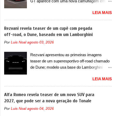
GT aparece com uma nova camuflagem em
pré-venda na China, indicando seu lançamento
tom vermelho A Jaguar apresentou as novas
para breve. Além disso, a marca divulgou as
LEIA MAIS
imagens teaser do Type 01 em testes pelas
primeiras imagens do interior com a nova
ruas de Mônaco. O modelo continua rodando
configuração. A principal mudança fica por
em testes e chegou no principado para o E-Prix
Rezvani revela teaser de um cupê com pegada
conta da segunda fila de bancos, que perde as
de Fórmula E, como apoio a equipe da Jaguar
off-road, o Dune, baseado em um Lamborghini
poltronas individuais por bancos mais
na competição. O elétrico aproveitou para
convencionais, de três lugares. Ao mesmo
Por
Luis Noal
agosto 03, 2026
passar por uma série de localidades da cidade-
tempo, o SUV possui um assento do meio que
estado como a Sainte-Dévote, Praça do
pode reclinar e nele existe dois espaços de
Rezvani apresentou as primeiras imagens
Cassino e La Rascasse. Para ir a Mônaco, a
recarga por indução para smartphones...
teaser de um superesportivo off-road chamado
marca inglesa apresentou uma nova
de Dune; modelo usa base do Lamborghini
camuflagem ao elétrico que representa uma
Urus e proposta do Sterrato A Rezvani
interpretação artística com o combinado de
LEIA MAIS
apresentou as primeiras imagens teaser de um
traços monolíticos retos e circulares. O
novo superesportivo que vai oferecer aos seus
desenvolvimento do modelo ainda continua
consumidores. Trata-se do Dune, um cupê
Alfa Romeo revela teaser de um novo SUV para
acontecendo e a marca fala que, em relação ao
superesportivo que terá uma proposta off-road
2027, que pode ser a nova geração do Tonale
I-Pace (primeiro elétrico da Jaguar), o Type 01
assim como outros esportivos recentemente
ganhou uma série de aprimoramentos pelas
Por
Luis Noal
agosto 04, 2026
tiveram, como o Porsche 911 Dakar e o...
tecnologias comprovadas nas pistas pela