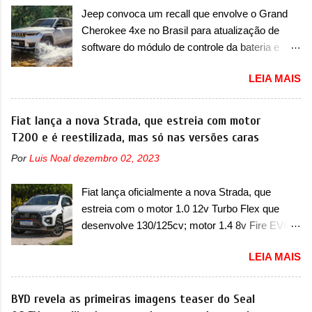
Volkswagen Gol que depois de 14 anos
Jeep convoca um recall que envolve o Grand
ganhava uma nova geração feita do zero,
Cherokee 4xe no Brasil para atualização de
apelidada de "Bolinha" por suas formas
software do módulo de controle da bateria e
arredondadas. Além do Gol, outro Volkswagen
possível substituição do motor do ventilador A
fazia sua estréia no mercado. Era o Pointer,
LEIA MAIS
Jeep convocou no dia 10 de outubro de 2025
versão hatchback do Logus que chegava
um chamado que envolve os proprietários do
depois de um ano de atraso. A invasão de 1994
Grand Cherokee 4xe, em sua versão única
Fiat lança a nova Strada, que estreia com motor
foi marcava pelos franceses, alemães,
Limited, com unidades de ano/modelo 2023 e
T200 e é reestilizada, mas só nas versões caras
japoneses e coreanos que chegaram
2024. A marca norte-americana diz que as
arrancando corações em nosso mercado. Os
Por
Luis Noal
dezembro 02, 2023
unidades afetadas precisam retornar a uma
importados que mais se destacaram nas
concessionária mais próxima para a solução de
vendas em 1994 foram o Renault R19 que
Fiat lança oficialmente a nova Strada, que
dois problemas. O primeiro deles será uma
vinha em 3 versões de carroceria, sendo duas
estreia com o motor 1.0 12v Turbo Flex que
atualização do software do módulo de controle
do hatch e o sedan, a famosa Kia Besta, o Vol...
desenvolve 130/125cv; motor 1.4 8v Fire EVO
da bateria (AHCP e HCP). Para alguns veículos
Flex morre na picape A Fiat apresentou
envolvidos, também, será realizada a
LEIA MAIS
oficialmente a nova Strada, que aparece com
verificação e, se necessário, a substituição do
mudanças visuais e com uma nova opção de
motor do ventilador HVAC (aquecimento,
motor. Depois da picape compacta receber o
BYD revela as primeiras imagens teaser do Seal
ventilação e ar-condicionado). A marca também
câmbio automático CVT no ano passado, a Fiat