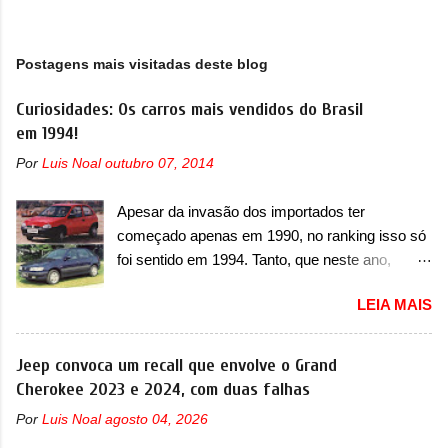
Postagens mais visitadas deste blog
Curiosidades: Os carros mais vendidos do Brasil
em 1994!
Por
Luis Noal
outubro 07, 2014
Apesar da invasão dos importados ter
começado apenas em 1990, no ranking isso só
foi sentido em 1994. Tanto, que neste ano,
possuem 9 carros inéditos nesse segmento, ao
LEIA MAIS
começar pelo Chevrolet Corsa, o mais
destacado deles no ranking que perdurou no
nosso mercado até início de 2012 e com
Jeep convoca um recall que envolve o Grand
certeza foi um grandioso lançamento da
Cherokee 2023 e 2024, com duas falhas
Chevrolet que assustou a concorrência. Nesse
Por
Luis Noal
agosto 04, 2026
ano também era lançada a nova geração do