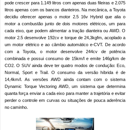
pode crescer para 1.149 litros com apenas duas fileiras e 2.075
litros apenas com os bancos dianteiros. Na mecânica, a Toyota
decidiu oferecer apenas o motor 2.5 16v Hybrid que alia o
motor a combustão junto de dois motores elétricos, um para
cada eixo, que podem alimentar a tração dianteira ou AWD. O
motor 2.5 desenvolve 192cv e torque de 24,3kgfm, acoplado a
um motor elétrico e ao câmbio automático e-CVT. De acordo
com a Toyota, o motor desenvolve 244cv de potência
combinada e possui consumo de 15km/l e emite 146g/km de
CO2. O SUV ainda deve ter quatro modos de condução: Eco,
Normal, Sport e Trail. O consumo da versão híbrida é de
14,4km/l. As versões AWD ainda contam com o sistema
Dynamic Torque Vectoring AWD, um sistema que determina
quanta força enviar a cada eixo para manter a trajetória e evitar
perder o controle em curvas ou situações de pouca aderência
no caminho.