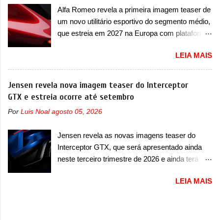
Lamborghini Huracán Sterrato. E o modelo
equipe campeã mundial de carros elétricos. A
Alfa Romeo revela a primeira imagem teaser de
italiano tem grande parte no desenvolvimento
marca comentou que o novo carro elétrico da
um novo utilitário esportivo do segmento médio,
do Dune. Baseado no Huracán, o Dune nasce
marca terá inversores ...
que estreia em 2027 na Europa com plataforma
com uma proposta similar ao que a marca
STLA Medium A Alfa Romeo revelou a primeira
apresentou com o Sterrato, mas com um
LEIA MAIS
imagem teaser de um novo utilitário esportivo
design ainda mais Mad Max – algo
da marca italiana, previsto para ser lançado em
característico da Rezvani. Junto com as
meados de 2027. O novo modelo não tem
Jensen revela nova imagem teaser do Interceptor
imagens, a marca já confirmou que o Dune será
nome ou se é uma nova geração de um modelo
GTX e estreia ocorre até setembro
um carro muito exclusivo. Ao todo, serão
existente, o que poderia acontecer. Sabe-se
apenas sete unidades produzidas... para todo
Por
Luis Noal
agosto 05, 2026
apenas que o novo modelo em questão é um
mundo, ou seja, limitado demais. Ele será
SUV do porte médio (C) e que seu lançamento
equipado com um motor V10 Supercharger
Jensen revela as novas imagens teaser do
foi confirmado durante a Mesa Redonda
capaz de desenvolver cerca de 800cv que
Interceptor GTX, que será apresentado ainda
Nacional da Indústria Automotiva, organizada
separou a performance exótica da aventura i...
neste terceiro trimestre de 2026 e ainda terá
pelo Ministério dos Negócios e do Made in Italy
uma versão destinada para as pistas A Jensen
(MIMIT). Estiveram presentes Emanuele
LEIA MAIS
International Automotive (abreviação de JIA)
Cappellano, Diretor de Operações da Stellantis
apresentou uma nova imagem teaser que
Enlarged Europe, que foi o responsável por
mostra como será o Interceptor GTX, o
antecipar o lançamento. O novo modelo teve
esportivo que recolocará a marca no mercado.