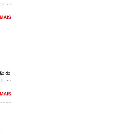
rmos
 MAIS
lou as
 mais
pacto
s de
 um
A10.
mais
ção do
ado
mited,
 MAIS
as
a a
e do
s,
r do
ém