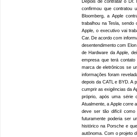
Depois de contratar o Dr.
confirmou que contratou 
Bloomberg, a Apple contra
trabalhou na Tesla, sendo 
Apple, o executivo vai tr
Car. De acordo com informa
desentendimento com Elon 
de Hardware da Apple, dei
empresa que terá contato 
marca de eletrônicos se un
informações foram revelada
depois da CATL e BYD. A p
cumprir as exigências da A
próprio, após uma série d
Atualmente, a Apple corre 
deve ser tão difícil com
futuramente poderia ser 
histórico na Porsche e q
autônoma. Com o projeto d