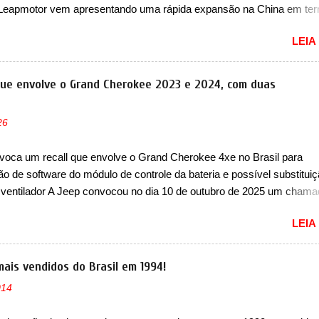
 Leapmotor vem apresentando uma rápida expansão na China em te
lio. Apoiada pela Stellantis, a marca confirmou a estreia de um novo
LEIA
ompacto à sua linha. Posicionado entre o T03 e o B05, a marca reve
s imagens teaser do A05, que nas imagens apareceu em sua versão
, o A05s. Previsto para ser lançado ainda neste ano na China, o com
que envolve o Grand Cherokee 2023 e 2024, com duas
 colocará a Leapmotor para concorrer com uma série de outras marca
s, como BYD Dolphin e Geely EX2. Visualmente, o A05 conta com
26
á visto por outros modelos da marca, em especial do SUV compacto 
nte sendo o hatch do SUV, o A05 nasce com um design que está
voca um recall que envolve o Grand Cherokee 4xe no Brasil para
 vinculado ao SUV. Na dianteira, ele possui faróis com um desenho 
ão de software do módulo de controle da bateria e possível substitui
r, com um pequeno prolongamento para as laterais. Os faróis cont...
 ventilador A Jeep convocou no dia 10 de outubro de 2025 um cham
lve os proprietários do Grand Cherokee 4xe, em sua versão única Li
LEIA
ades de ano/modelo 2023 e 2024. A marca norte-americana diz que 
 afetadas precisam retornar a uma concessionária mais próxima par
e dois problemas. O primeiro deles será uma atualização do softwar
mais vendidos do Brasil em 1994!
e controle da bateria (AHCP e HCP). Para alguns veículos envolvido
014
erá realizada a verificação e, se necessário, a substituição do moto
or HVAC (aquecimento, ventilação e ar-condicionado). A marca tamb