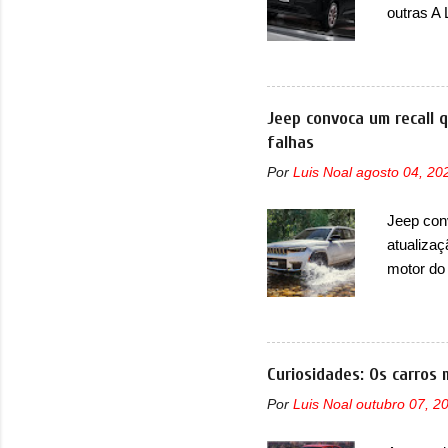
outras A
de portfó
modelo c
primeira
esportiva
Jeep convoca um recall 
elétrico
falhas
compacto
Por
Luis Noal
agosto 04, 20
design j
Basicame
Jeep con
bastante
atualizaç
retangula
motor do
que envo
com unid
unidades
solução d
Curiosidades: Os carros 
módulo d
Por
Luis Noal
outubro 07, 2
também, s
ventilad