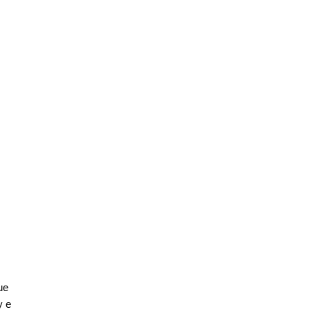
ue
y e