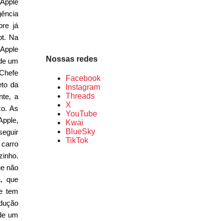
 Apple
ência
ore já
ot. Na
 Apple
Nossas redes
 de um
-Chefe
Facebook
eto da
Instagram
Threads
nte, a
X
co. As
YouTube
Apple,
Kwai
BlueSky
seguir
TikTok
 carro
zinho.
ue não
a, que
e tem
ndução
 de um