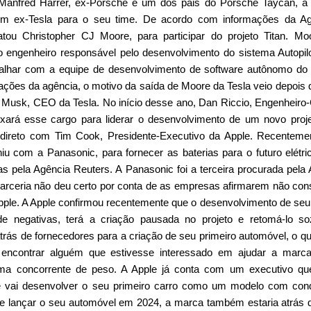
 Manfred Harrer, ex-Porsche e um dos pais do Porsche Taycan, a
um ex-Tesla para o seu time. De acordo com informações da Ag
tou Christopher CJ Moore, para participar do projeto Titan. Mo
o engenheiro responsável pelo desenvolvimento do sistema Autopil
abalhar com a equipe de desenvolvimento de software autônomo do
ções da agência, o motivo da saída de Moore da Tesla veio depois
Musk, CEO da Tesla. No início desse ano, Dan Riccio, Engenheiro
xará esse cargo para liderar o desenvolvimento de um novo proj
direto com Tim Cook, Presidente-Executivo da Apple. Recenteme
iu com a Panasonic, para fornecer as baterias para o futuro elétri
s pela Agência Reuters. A Panasonic foi a terceira procurada pela 
arceria não deu certo por conta de as empresas afirmarem não con
pple. A Apple confirmou recentemente que o desenvolvimento de seu
e negativas, terá a criação pausada no projeto e retomá-lo so
atrás de fornecedores para a criação de seu primeiro automóvel, o q
o encontrar alguém que estivesse interessado em ajudar a marc
uma concorrente de peso. A Apple já conta com um executivo qu
ue vai desenvolver o seu primeiro carro como um modelo com co
e lançar o seu automóvel em 2024, a marca também estaria atrás