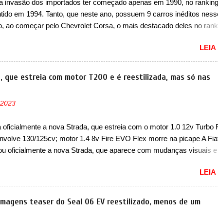
a invasão dos importados ter começado apenas em 1990, no ranking
 que “foi identificada a possibilidade de uma sobrecarga do
ntido em 1994. Tanto, que neste ano, possuem 9 carros inéditos ness
cessador do Módulo de Controle da Bateria (BPCM), que poderá cau
, ao começar pelo Chevrolet Corsa, o mais destacado deles no rank
força motriz, requerendo a atualização do software do modulo de...
urou no nosso mercado até início de 2012 e com certeza foi um gran
LEIA
to da Chevrolet que assustou a concorrência. Nesse ano também e
a nova geração do Volkswagen Gol que depois de 14 anos ganhava 
ção feita do zero, apelidada de "Bolinha" por suas formas arredonda
a, que estreia com motor T200 e é reestilizada, mas só nas
ol, outro Volkswagen fazia sua estréia no mercado. Era o Pointer, 
k do Logus que chegava depois de um ano de atraso. A invasão de 
 2023
ava pelos franceses, alemães, japoneses e coreanos que chegaram
do corações em nosso mercado. Os importados que mais se desta
a oficialmente a nova Strada, que estreia com o motor 1.0 12v Turbo 
as em 1994 foram o Renault R19 que vinha em 3 versões de carroce
nvolve 130/125cv; motor 1.4 8v Fire EVO Flex morre na picape A Fia
s do hatch e o sedan, a famosa Kia Besta, o Vol...
ou oficialmente a nova Strada, que aparece com mudanças visuais 
 opção de motor. Depois da picape compacta receber o câmbio
LEIA
co CVT no ano passado, a Fiat apresentou mudanças visuais e a est
 1.0 12v Turbo Flex, conhecido como T200. Praticamente sem
ntes, a Fiat Strada soube ser mutável com avanços importantes que
 imagens teaser do Seal 06 EV reestilizado, menos de um
ncia nunca conseguiu acompanhar e agora ela abre uma distância ai