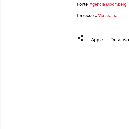
Fonte:
Agência Bloomberg
Projeções:
Vanarama
Apple
Desenvo
C
o
m
e
n
t
á
r
i
o