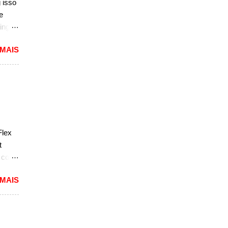
 isso
e
sar a
ing
dioso
 MAIS
ra
uma
das.
versão
1994
caram
Flex
ria,
t
e com
 MAIS
reia
 a
nda