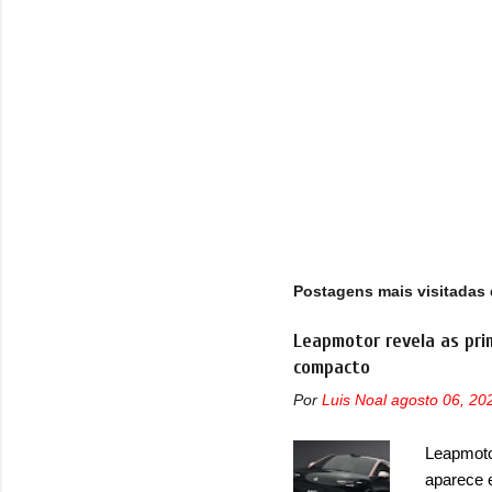
s
Postagens mais visitadas 
Leapmotor revela as pri
compacto
Por
Luis Noal
agosto 06, 20
Leapmotor
aparece 