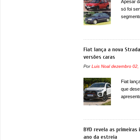
Apesar d
confirmou
só foi se
micropro
segmento
perda de 
que perd
lançamen
lançada 
nova gera
Fiat lança a nova Strad
Além do G
versões caras
hatchbac
Por
Luis Noal
dezembro 02,
foi marc
arrancan
Fiat lanç
nas vend
que dese
sendo dua
apresent
uma nova
automáti
do motor
concorre
BYD revela as primeiras
concorrê
ano da estreia