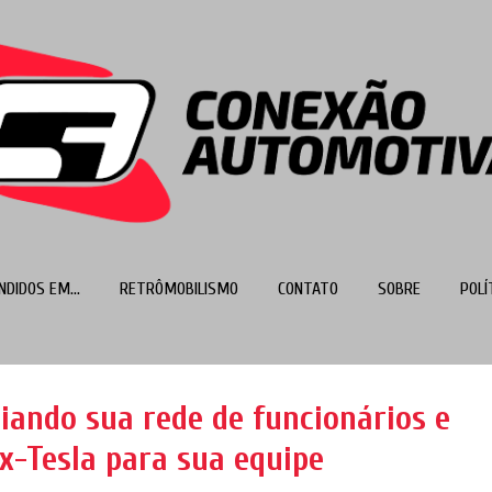
Pular para o conteúdo principal
NDIDOS EM...
RETRÔMOBILISMO
CONTATO
SOBRE
POLÍ
MAIS…
TOP 100
iando sua rede de funcionários e
x-Tesla para sua equipe