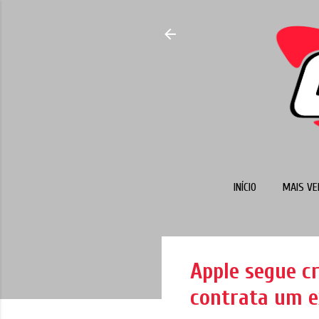
INÍCIO
MAIS VE
Apple segue cr
contrata um e