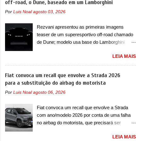
off-road, o Dune, baseado em um Lamborghini
passa a trazer um vinco horizontal mais
muito bem com o lançamento dos modelos Bao
destacado que atravessa toda a dianteira do
Por
Luis Noal
agosto 03, 2026
5 e Bao 8, além do Tai 3 e Tai 7. Agora, a marca
sedã, passando logo abaixo do logotipo e dos
confirmou que vai entrar de vez no segmento
faróis. Ele ainda possui um espaço para a placa
Rezvani apresentou as primeiras imagens
de... sedãs. Antecipado por imagens teaser, o
novo abaixo do vinco e uma nova entrada de ar
teaser de um superesportivo off-road chamado
Formula S será o primeiro três volumes da
inferio...
de Dune; modelo usa base do Lamborghini
Fang Cheng Bao, que parece se perder na sua
Urus e proposta do Sterrato A Rezvani
identidade com a Denza. Até o momento, a
LEIA MAIS
apresentou as primeiras imagens teaser de um
marca divulgou algumas imagens externas e
novo superesportivo que vai oferecer aos seus
informações sobre o sedã, que terá seu
consumidores. Trata-se do Dune, um cupê
Fiat convoca um recall que envolve a Strada 2026
lançamento ainda neste ano de 2026. Em
superesportivo que terá uma proposta off-road
para a substituição do airbag do motorista
termos de design, o Formula S segue
assim como outros esportivos recentemente
basicamente as mesmas linhas do conceito
Por
Luis Noal
agosto 06, 2026
tiveram, como o Porsche 911 Dakar e o...
que o antecipou no Salão de Pequim, que
Lamborghini Huracán Sterrato. E o modelo
aconteceu no primeiro semestre. Na dianteira, o
Fiat convoca um recall que envolve a Strada
italiano tem grande parte no desenvolvimento
sedã conta com faróis mais quadrados e
com ano/modelo 2026 por conta de uma falha
do Dune. Baseado no Huracán, o Dune nasce
compactos, com luzes ...
no airbag do motorista, que precisará ser
com uma proposta similar ao que a marca
substituído A Fiat convocou um recall no dia 24
apresentou com o Sterrato, mas com um
LEIA MAIS
de outubro de 2025 que envolve os proprietários
design ainda mais Mad Max – algo