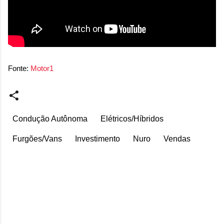
Fonte:
Motor1
Condução Autônoma
Elétricos/Híbridos
Furgões/Vans
Investimento
Nuro
Vendas
C
o
m
e
n