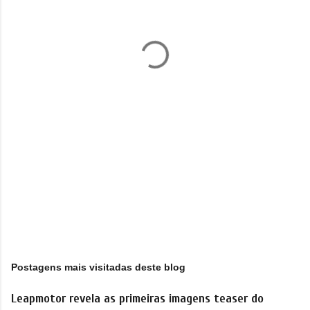
t
á
r
i
o
s
Postagens mais visitadas deste blog
Leapmotor revela as primeiras imagens teaser do