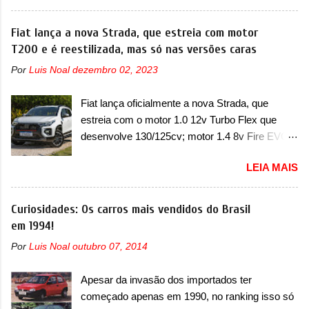
um chamado que envolve os proprietários do
conta com um design já visto por outros
Grand Cherokee 4xe, em sua versão única
Fiat lança a nova Strada, que estreia com motor
modelos da marca, em especial do SUV
Limited, com unidades de ano/modelo 2023 e
T200 e é reestilizada, mas só nas versões caras
compacto A10. Basicamente sendo o hatch do
2024. A marca norte-americana diz que as
SUV, o A05 nasce com um design que está
Por
Luis Noal
dezembro 02, 2023
unidades afetadas precisam retornar a uma
bastante vinculado ao SUV. Na dianteira, ele
concessionária mais próxima para a solução de
possui faróis com um desenho mais retangular,
Fiat lança oficialmente a nova Strada, que
dois problemas. O primeiro deles será uma
com um pequeno prolongamento para as
estreia com o motor 1.0 12v Turbo Flex que
atualização do software do módulo de controle
laterais. Os faróis cont...
desenvolve 130/125cv; motor 1.4 8v Fire EVO
da bateria (AHCP e HCP). Para alguns veículos
Flex morre na picape A Fiat apresentou
envolvidos, também, será realizada a
LEIA MAIS
oficialmente a nova Strada, que aparece com
verificação e, se necessário, a substituição do
mudanças visuais e com uma nova opção de
motor do ventilador HVAC (aquecimento,
motor. Depois da picape compacta receber o
Curiosidades: Os carros mais vendidos do Brasil
ventilação e ar-condicionado). A marca também
câmbio automático CVT no ano passado, a Fiat
em 1994!
confirmou que “foi identificada a possibilidade de
apresentou mudanças visuais e a estreia do
uma sobrecarga do microprocessador do
Por
Luis Noal
outubro 07, 2014
motor 1.0 12v Turbo Flex, conhecido como
Módulo de Controle da Bateria (BPCM), que
T200. Praticamente sem concorrentes, a Fiat
poderá causar a perda de força motriz,
Apesar da invasão dos importados ter
Strada soube ser mutável com avanços
requerendo a atualização do software do
começado apenas em 1990, no ranking isso só
importantes que a concorrência nunca
modulo de...