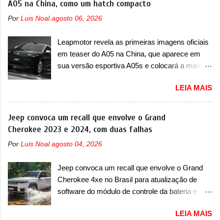
A05 na China, como um hatch compacto
Por
Luis Noal
agosto 06, 2026
Leapmotor revela as primeiras imagens oficiais
em teaser do A05 na China, que aparece em
sua versão esportiva A05s e colocará a marca
contra BYD, Geely e outras A Leapmotor vem
LEIA MAIS
apresentando uma rápida expansão na China
em termos de portfólio. Apoiada pela Stellantis,
a marca confirmou a estreia de um novo
Jeep convoca um recall que envolve o Grand
modelo compacto à sua linha. Posicionado
Cherokee 2023 e 2024, com duas falhas
entre o T03 e o B05, a marca revelou as
Por
Luis Noal
agosto 04, 2026
primeiras imagens teaser do A05, que nas
imagens apareceu em sua versão mais
Jeep convoca um recall que envolve o Grand
esportiva, o A05s. Previsto para ser lançado
Cherokee 4xe no Brasil para atualização de
ainda neste ano na China, o compacto elétrico
software do módulo de controle da bateria e
colocará a Leapmotor para concorrer com uma
possível substituição do motor do ventilador A
série de outras marcas de compactos, como
LEIA MAIS
Jeep convocou no dia 10 de outubro de 2025
BYD Dolphin e Geely EX2. Visualmente, o A05