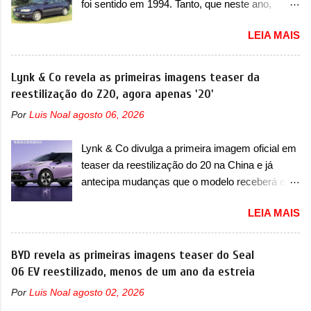
foi sentido em 1994. Tanto, que neste ano,
conseguiu acompanhar e agora ela abre uma
possuem 9 carros inéditos nesse segmento, ao
distância ainda maior com a chegada do motor
LEIA MAIS
começar pelo Chevrolet Corsa, o mais
T200, que estreou nos irmãos Pulse e
destacado deles no ranking que perdurou no
Fastback. "A Fiat Strada é mais do que uma
nosso mercado até início de 2012 e com
Lynk & Co revela as primeiras imagens teaser da
picape, é uma verdadeira revolução no
certeza foi um grandioso lançamento da
reestilização do Z20, agora apenas '20'
mercado automotivo. Há alguns anos era
Chevrolet que assustou a concorrência. Nesse
improvável pensar que uma picape chagaria ao
Por
Luis Noal
agosto 06, 2026
ano também era lançada a nova geração do
topo do mercado brasileiro, algo que só a
Volkswagen Gol que depois de 14 anos
Strada fez. Mais do que isso: ela é a prova viva
Lynk & Co divulga a primeira imagem oficial em
ganhava uma nova geração feita do zero,
que time que está ganhando se mexe sim. Ao
teaser da reestilização do 20 na China e já
apelidada de "Bolinha" por suas formas
longo da sua história, ela...
antecipa mudanças que o modelo receberá em
arredondadas. Além do Gol, outro Volkswagen
sua dianteira A Lynk & Co confirmou que vai
fazia sua estréia no mercado. Era o Pointer,
LEIA MAIS
apresentar na China as primeiras mudanças
versão hatchback do Logus que chegava
para o Z20, um misto de hatch com SUV que é
depois de um ano de atraso. A invasão de 1994
vendido no mercado chinês desde o
BYD revela as primeiras imagens teaser do Seal
foi marcava pelos franceses, alemães,
lançamento, em 2024. Agora, o modelo passará
06 EV reestilizado, menos de um ano da estreia
japoneses e coreanos que chegaram
por sua primeira mudança visual e também
arrancando corações em nosso mercado. Os
Por
Luis Noal
agosto 02, 2026
mudará de nome. Vendido na Europa como 02
importados que mais se destacaram nas