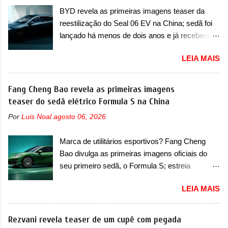
e Z20 na China, o elétrico passará a ser
vendas em 1994 foram o Renault R19 que
BYD revela as primeiras imagens teaser da
vendido na China apenas como ‘20’. Junto das
vinha em 3 versões de carroceria, sendo duas
reestilização do Seal 06 EV na China; sedã foi
mudanças visuais, a marca confirmou que ele
do hatch e o sedan, a famosa Kia Besta, o Vol...
lançado há menos de dois anos e já receberá a
pode ser um dos primeiros produtos da
sua primeira mudança A BYD revelou as
empresa a usar um novo motor elétrico.
LEIA MAIS
primeiras imagens teaser de uma mudança
Chamado de ’16 em 1’, também chamado de
visual para um dos seus menores sedãs
Thunder, ele apresenta uma melhoria de
elétricos na China, pertencente à linha Ocean.
Fang Cheng Bao revela as primeiras imagens
eficiência térmica e integra 12 elementos de
Trata-se do Seal 06 EV, lançado no segundo
teaser do sedã elétrico Formula S na China
hardware. Entre eles, motor elétrico, controlador
semestre de 2025. Sim, há menos de um ano.
de motor, redutor, conversor CC-CC, OBC,
Por
Luis Noal
agosto 06, 2026
O modelo agora passará a ser vendido com
PDU, HBMS, LBMS, VCU, TMS, controle ativo
mudanças visuais na dianteira e na traseira,
de pré-carga e gateway de domínio de energia.
Marca de utilitários esportivos? Fang Cheng
que vão atualizá-los para a identidade visual
Há mais quatro recursos de software como
Bao divulga as primeiras imagens oficiais do
mais moderna da marca, mas ainda sem
gerenciamento...
seu primeiro sedã, o Formula S; estreia
motivos para que essa mudança já seja tão
acontece ainda em 2026 Lançada em 2023
recente assim (o que não deve ter agradado em
LEIA MAIS
como uma marca com utilitários esportivos, a
nada os primeiros consumidores). Pelas
Fang Cheng Bao nasceu como uma empresa
imagens teaser, se percebe que o sedã contará
voltada a desenvolver utilitários esportivos com
Rezvani revela teaser de um cupê com pegada
com um novo para-choque na dianteira. Ele
uma pegada mais off-road. E isso funcionou