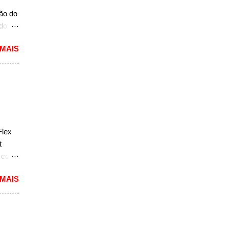
ria,
ção do
ado
mited,
 MAIS
as
a a
e do
s,
r do
ém
Flex
sar a
t
e com
 MAIS
reia
 a
nda