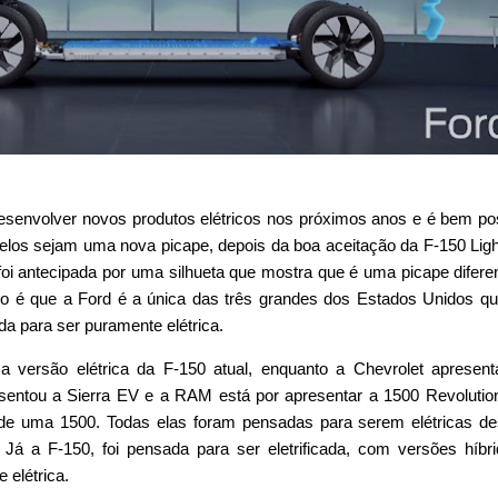
esenvolver novos produtos elétricos nos próximos anos e é bem po
os sejam uma nova picape, depois da boa aceitação da F-150 Ligh
foi antecipada por uma silhueta que mostra que é uma picape difere
nto é que a Ford é a única das três grandes dos Estados Unidos q
a para ser puramente elétrica.
 a versão elétrica da F-150 atual, enquanto a Chevrolet apresen
entou a Sierra EV e a RAM está por apresentar a 1500 Revolutio
a de uma 1500. Todas elas foram pensadas para serem elétricas d
 Já a F-150, foi pensada para ser eletrificada, com versões híbr
 elétrica.