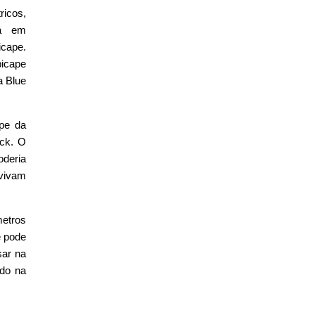
ricos,
tá em
cape.
picape
a Blue
ape da
ick. O
oderia
nvivam
metros
e pode
sar na
ado na