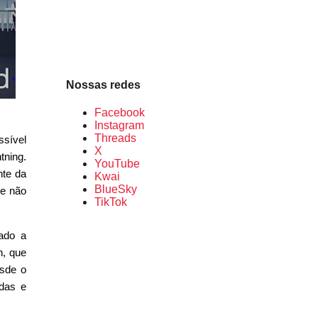
Nossas redes
Facebook
Instagram
Threads
ssível
X
tning.
YouTube
nte da
Kwai
BlueSky
ue não
TikTok
tado a
n, que
esde o
idas e