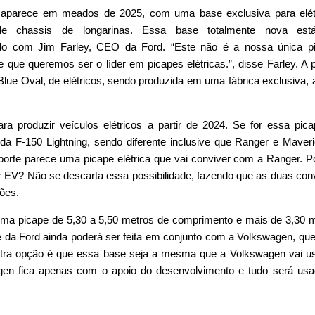
a aparece em meados de 2025, com uma base exclusiva para elét
de chassis de longarinas. Essa base totalmente nova es
do com Jim Farley, CEO da Ford. “Este não é a nossa única pi
que queremos ser o líder em picapes elétricas.”, disse Farley. A 
 Blue Oval, de elétricos, sendo produzida em uma fábrica exclusiva, 
ara produzir veículos elétricos a partir de 2024. Se for essa pic
te da F-150 Lightning, sendo diferente inclusive que Ranger e Maver
 porte parece uma picape elétrica que vai conviver com a Ranger. P
 EV? Não se descarta essa possibilidade, fazendo que as duas co
sões.
uma picape de 5,30 a 5,50 metros de comprimento e mais de 3,30 
e da Ford ainda poderá ser feita em conjunto com a Volkswagen, qu
utra opção é que essa base seja a mesma que a Volkswagen vai u
gen fica apenas com o apoio do desenvolvimento e tudo será us