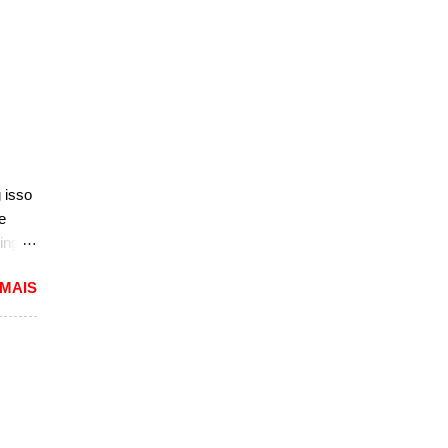
 isso
e
ing
dioso
 MAIS
ra
uma
das.
versão
1994
caram