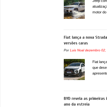
Jeep con
nas vend
atualizaç
sendo dua
motor do
que envo
com unid
unidades
solução d
Fiat lança a nova Strad
módulo d
versões caras
também, s
Por
Luis Noal
dezembro 02,
ventilad
confirmou
Fiat lanç
micropro
que dese
perda de 
apresent
uma nova
automáti
do motor
concorre
BYD revela as primeiras
concorrê
ano da estreia