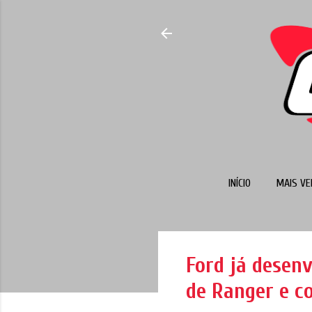
INÍCIO
MAIS VE
Ford já desen
de Ranger e c