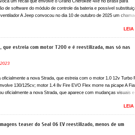
voca um recall que envolve o Grand Cherokee 4xe no Brasil para
as em 1994 foram o Renault R19 que vinha em 3 versões de carroce
ão de software do módulo de controle da bateria e possível substitui
s do hatch e o sedan, a famosa Kia Besta, o Vol...
 ventilador A Jeep convocou no dia 10 de outubro de 2025 um cham
lve os proprietários do Grand Cherokee 4xe, em sua versão única Li
LEIA
ades de ano/modelo 2023 e 2024. A marca norte-americana diz que 
 afetadas precisam retornar a uma concessionária mais próxima par
e dois problemas. O primeiro deles será uma atualização do softwar
a, que estreia com motor T200 e é reestilizada, mas só nas
e controle da bateria (AHCP e HCP). Para alguns veículos envolvido
erá realizada a verificação e, se necessário, a substituição do moto
 2023
or HVAC (aquecimento, ventilação e ar-condicionado). A marca tamb
 que “foi identificada a possibilidade de uma sobrecarga do
a oficialmente a nova Strada, que estreia com o motor 1.0 12v Turbo 
cessador do Módulo de Controle da Bateria (BPCM), que poderá cau
nvolve 130/125cv; motor 1.4 8v Fire EVO Flex morre na picape A Fia
força motriz, requerendo a atualização do software do modulo de...
ou oficialmente a nova Strada, que aparece com mudanças visuais 
 opção de motor. Depois da picape compacta receber o câmbio
LEIA
co CVT no ano passado, a Fiat apresentou mudanças visuais e a est
 1.0 12v Turbo Flex, conhecido como T200. Praticamente sem
ntes, a Fiat Strada soube ser mutável com avanços importantes que
 imagens teaser do Seal 06 EV reestilizado, menos de um
ncia nunca conseguiu acompanhar e agora ela abre uma distância ai