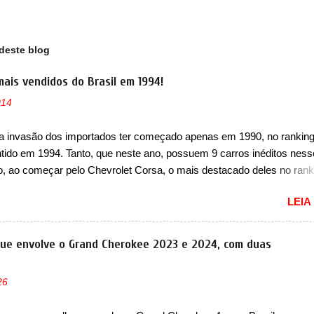
deste blog
mais vendidos do Brasil em 1994!
014
a invasão dos importados ter começado apenas em 1990, no ranking
ntido em 1994. Tanto, que neste ano, possuem 9 carros inéditos ness
, ao começar pelo Chevrolet Corsa, o mais destacado deles no rank
urou no nosso mercado até início de 2012 e com certeza foi um gran
LEIA
to da Chevrolet que assustou a concorrência. Nesse ano também e
a nova geração do Volkswagen Gol que depois de 14 anos ganhava 
ção feita do zero, apelidada de "Bolinha" por suas formas arredonda
que envolve o Grand Cherokee 2023 e 2024, com duas
ol, outro Volkswagen fazia sua estréia no mercado. Era o Pointer, 
k do Logus que chegava depois de um ano de atraso. A invasão de 
26
ava pelos franceses, alemães, japoneses e coreanos que chegaram
do corações em nosso mercado. Os importados que mais se desta