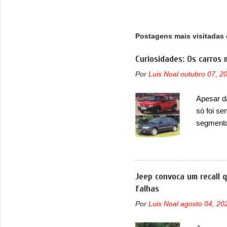
Postagens mais visitadas 
Curiosidades: Os carros 
Por
Luis Noal
outubro 07, 2
Apesar d
só foi se
segmento
que perd
lançamen
lançada 
nova gera
Jeep convoca um recall 
Além do G
falhas
hatchbac
Por
Luis Noal
agosto 04, 20
foi marc
arrancan