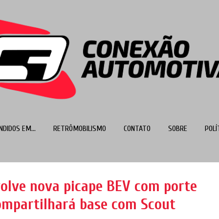
Pular para o conteúdo principal
NDIDOS EM...
RETRÔMOBILISMO
CONTATO
SOBRE
POLÍ
MAIS…
TOP 100
volve nova picape BEV com porte
ompartilhará base com Scout