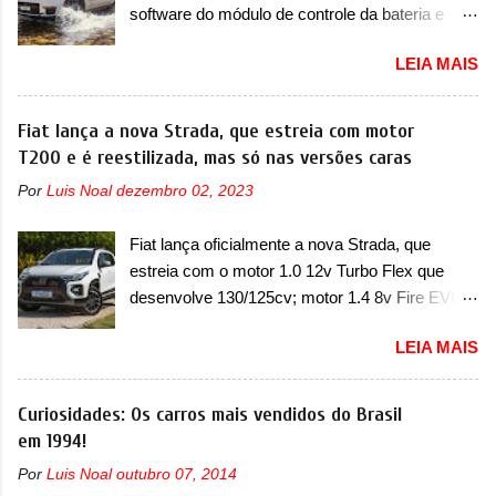
software do módulo de controle da bateria e
colocará a Leapmotor para concorrer com uma
possível substituição do motor do ventilador A
série de outras marcas de compactos, como
LEIA MAIS
Jeep convocou no dia 10 de outubro de 2025
BYD Dolphin e Geely EX2. Visualmente, o A05
um chamado que envolve os proprietários do
conta com um design já visto por outros
Grand Cherokee 4xe, em sua versão única
Fiat lança a nova Strada, que estreia com motor
modelos da marca, em especial do SUV
Limited, com unidades de ano/modelo 2023 e
T200 e é reestilizada, mas só nas versões caras
compacto A10. Basicamente sendo o hatch do
2024. A marca norte-americana diz que as
SUV, o A05 nasce com um design que está
Por
Luis Noal
dezembro 02, 2023
unidades afetadas precisam retornar a uma
bastante vinculado ao SUV. Na dianteira, ele
concessionária mais próxima para a solução de
possui faróis com um desenho mais retangular,
Fiat lança oficialmente a nova Strada, que
dois problemas. O primeiro deles será uma
com um pequeno prolongamento para as
estreia com o motor 1.0 12v Turbo Flex que
atualização do software do módulo de controle
laterais. Os faróis cont...
desenvolve 130/125cv; motor 1.4 8v Fire EVO
da bateria (AHCP e HCP). Para alguns veículos
Flex morre na picape A Fiat apresentou
envolvidos, também, será realizada a
LEIA MAIS
oficialmente a nova Strada, que aparece com
verificação e, se necessário, a substituição do
mudanças visuais e com uma nova opção de
motor do ventilador HVAC (aquecimento,
motor. Depois da picape compacta receber o
Curiosidades: Os carros mais vendidos do Brasil
ventilação e ar-condicionado). A marca também
câmbio automático CVT no ano passado, a Fiat
em 1994!
confirmou que “foi identificada a possibilidade de
apresentou mudanças visuais e a estreia do
uma sobrecarga do microprocessador do
Por
Luis Noal
outubro 07, 2014
motor 1.0 12v Turbo Flex, conhecido como
Módulo de Controle da Bateria (BPCM), que