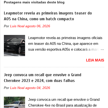
Postagens mais visitadas deste blog
Leapmotor revela as primeiras imagens teaser do
A05 na China, como um hatch compacto
Por
Luis Noal
agosto 06, 2026
Leapmotor revela as primeiras imagens oficiais
em teaser do A05 na China, que aparece em
sua versão esportiva A05s e colocará a marca
contra BYD, Geely e outras A Leapmotor vem
LEIA MAIS
apresentando uma rápida expansão na China
em termos de portfólio. Apoiada pela Stellantis,
a marca confirmou a estreia de um novo
Jeep convoca um recall que envolve o Grand
modelo compacto à sua linha. Posicionado
Cherokee 2023 e 2024, com duas falhas
entre o T03 e o B05, a marca revelou as
Por
Luis Noal
agosto 04, 2026
primeiras imagens teaser do A05, que nas
imagens apareceu em sua versão mais
Jeep convoca um recall que envolve o Grand
esportiva, o A05s. Previsto para ser lançado
Cherokee 4xe no Brasil para atualização de
ainda neste ano na China, o compacto elétrico