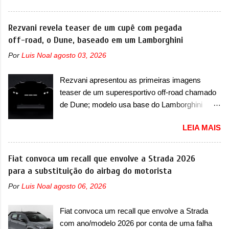
nada os primeiros consumidores). Pelas
Fang Cheng Bao nasceu como uma empresa
imagens teaser, se percebe que o sedã contará
voltada a desenvolver utilitários esportivos com
Rezvani revela teaser de um cupê com pegada
com um novo para-choque na dianteira. Ele
uma pegada mais off-road. E isso funcionou
off-road, o Dune, baseado em um Lamborghini
passa a trazer um vinco horizontal mais
muito bem com o lançamento dos modelos Bao
destacado que atravessa toda a dianteira do
Por
Luis Noal
agosto 03, 2026
5 e Bao 8, além do Tai 3 e Tai 7. Agora, a marca
sedã, passando logo abaixo do logotipo e dos
confirmou que vai entrar de vez no segmento
faróis. Ele ainda possui um espaço para a placa
Rezvani apresentou as primeiras imagens
de... sedãs. Antecipado por imagens teaser, o
novo abaixo do vinco e uma nova entrada de ar
teaser de um superesportivo off-road chamado
Formula S será o primeiro três volumes da
inferio...
de Dune; modelo usa base do Lamborghini
Fang Cheng Bao, que parece se perder na sua
Urus e proposta do Sterrato A Rezvani
identidade com a Denza. Até o momento, a
LEIA MAIS
apresentou as primeiras imagens teaser de um
marca divulgou algumas imagens externas e
novo superesportivo que vai oferecer aos seus
informações sobre o sedã, que terá seu
consumidores. Trata-se do Dune, um cupê
Fiat convoca um recall que envolve a Strada 2026
lançamento ainda neste ano de 2026. Em
superesportivo que terá uma proposta off-road
para a substituição do airbag do motorista
termos de design, o Formula S segue
assim como outros esportivos recentemente
basicamente as mesmas linhas do conceito
Por
Luis Noal
agosto 06, 2026
tiveram, como o Porsche 911 Dakar e o...
que o antecipou no Salão de Pequim, que
Lamborghini Huracán Sterrato. E o modelo
aconteceu no primeiro semestre. Na dianteira, o
Fiat convoca um recall que envolve a Strada
italiano tem grande parte no desenvolvimento
sedã conta com faróis mais quadrados e
com ano/modelo 2026 por conta de uma falha
do Dune. Baseado no Huracán, o Dune nasce