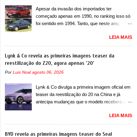
T200. Praticamente sem concorrentes, a Fiat
poderá causar a perda de força motriz,
Apesar da invasão dos importados ter
Strada soube ser mutável com avanços
requerendo a atualização do software do
começado apenas em 1990, no ranking isso só
importantes que a concorrência nunca
modulo de...
foi sentido em 1994. Tanto, que neste ano,
conseguiu acompanhar e agora ela abre uma
possuem 9 carros inéditos nesse segmento, ao
distância ainda maior com a chegada do motor
LEIA MAIS
começar pelo Chevrolet Corsa, o mais
T200, que estreou nos irmãos Pulse e
destacado deles no ranking que perdurou no
Fastback. "A Fiat Strada é mais do que uma
nosso mercado até início de 2012 e com
Lynk & Co revela as primeiras imagens teaser da
picape, é uma verdadeira revolução no
certeza foi um grandioso lançamento da
reestilização do Z20, agora apenas '20'
mercado automotivo. Há alguns anos era
Chevrolet que assustou a concorrência. Nesse
improvável pensar que uma picape chagaria ao
Por
Luis Noal
agosto 06, 2026
ano também era lançada a nova geração do
topo do mercado brasileiro, algo que só a
Volkswagen Gol que depois de 14 anos
Strada fez. Mais do que isso: ela é a prova viva
Lynk & Co divulga a primeira imagem oficial em
ganhava uma nova geração feita do zero,
que time que está ganhando se mexe sim. Ao
teaser da reestilização do 20 na China e já
apelidada de "Bolinha" por suas formas
longo da sua história, ela...
antecipa mudanças que o modelo receberá em
arredondadas. Além do Gol, outro Volkswagen
sua dianteira A Lynk & Co confirmou que vai
fazia sua estréia no mercado. Era o Pointer,
LEIA MAIS
apresentar na China as primeiras mudanças
versão hatchback do Logus que chegava
para o Z20, um misto de hatch com SUV que é
depois de um ano de atraso. A invasão de 1994
vendido no mercado chinês desde o
BYD revela as primeiras imagens teaser do Seal
foi marcava pelos franceses, alemães,