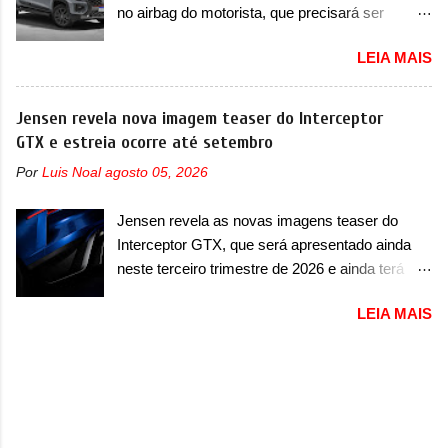
compactos, com luzes ...
no airbag do motorista, que precisará ser
com uma proposta similar ao que a marca
substituído A Fiat convocou um recall no dia 24
apresentou com o Sterrato, mas com um
LEIA MAIS
de outubro de 2025 que envolve os proprietários
design ainda mais Mad Max – algo
da Strada no Brasil. O chamado envolve
característico da Rezvani. Junto com as
unidades com ano/modelo 2026 da picape
Jensen revela nova imagem teaser do Interceptor
imagens, a marca já confirmou que o Dune será
compacta e envolve todas as versões com este
GTX e estreia ocorre até setembro
um carro muito exclusivo. Ao todo, serão
ano/modelo. A marca fala que as unidades
apenas sete unidades produzidas... para todo
Por
Luis Noal
agosto 05, 2026
afetadas precisam retornar a uma
mundo, ou seja, limitado demais. Ele será
concessionária para solucionar uma falha no
equipado com um motor V10 Supercharger
Jensen revela as novas imagens teaser do
airbag do motorista, que precisará ser
capaz de desenvolver cerca de 800cv que
Interceptor GTX, que será apresentado ainda
substituído porque pode ter sido produzido de
separou a performance exótica da aventura i...
neste terceiro trimestre de 2026 e ainda terá
forma errada. O serviço já pode ser solucionado
uma versão destinada para as pistas A Jensen
em uma concessionária da marca, sem custo.
LEIA MAIS
International Automotive (abreviação de JIA)
Em comunicado, a Fiat disse que “foi
apresentou uma nova imagem teaser que
identificada a possibilidade de haver
mostra como será o Interceptor GTX, o
inconsistência no processo de fabricação da
esportivo que recolocará a marca no mercado.
bolsa Airbag lado motorista que, em caso de
O granturismo (GT) apareceu em uma nova
colisão que demande a sua deflagração, poderá
imagem de traseira, onde ele aparece o para-
levar a falha na dinâmica de sua abertura,