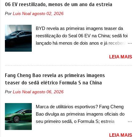
lançamento, em 2024. Agora, o modelo passará
06 EV reestilizado, menos de um ano da estreia
japoneses e coreanos que chegaram
por sua primeira mudança visual e também
arrancando corações em nosso mercado. Os
Por
Luis Noal
agosto 02, 2026
mudará de nome. Vendido na Europa como 02
importados que mais se destacaram nas
e Z20 na China, o elétrico passará a ser
vendas em 1994 foram o Renault R19 que
BYD revela as primeiras imagens teaser da
vendido na China apenas como ‘20’. Junto das
vinha em 3 versões de carroceria, sendo duas
reestilização do Seal 06 EV na China; sedã foi
mudanças visuais, a marca confirmou que ele
do hatch e o sedan, a famosa Kia Besta, o Vol...
lançado há menos de dois anos e já receberá a
pode ser um dos primeiros produtos da
sua primeira mudança A BYD revelou as
empresa a usar um novo motor elétrico.
LEIA MAIS
primeiras imagens teaser de uma mudança
Chamado de ’16 em 1’, também chamado de
visual para um dos seus menores sedãs
Thunder, ele apresenta uma melhoria de
elétricos na China, pertencente à linha Ocean.
Fang Cheng Bao revela as primeiras imagens
eficiência térmica e integra 12 elementos de
Trata-se do Seal 06 EV, lançado no segundo
teaser do sedã elétrico Formula S na China
hardware. Entre eles, motor elétrico, controlador
semestre de 2025. Sim, há menos de um ano.
de motor, redutor, conversor CC-CC, OBC,
Por
Luis Noal
agosto 06, 2026
O modelo agora passará a ser vendido com
PDU, HBMS, LBMS, VCU, TMS, controle ativo
mudanças visuais na dianteira e na traseira,
de pré-carga e gateway de domínio de energia.
Marca de utilitários esportivos? Fang Cheng
que vão atualizá-los para a identidade visual
Há mais quatro recursos de software como
Bao divulga as primeiras imagens oficiais do
mais moderna da marca, mas ainda sem
gerenciamento...
seu primeiro sedã, o Formula S; estreia
motivos para que essa mudança já seja tão
acontece ainda em 2026 Lançada em 2023
recente assim (o que não deve ter agradado em
LEIA MAIS
como uma marca com utilitários esportivos, a