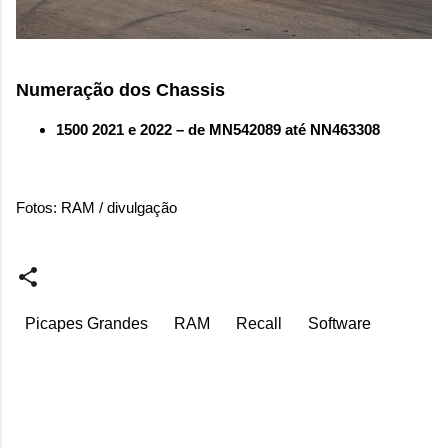
Numeração dos Chassis
1500 2021 e 2022 – de MN542089 até NN463308
Fotos: RAM / divulgação
Picapes Grandes
RAM
Recall
Software
C
o
m