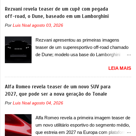
configuração. A principal mudança fica por
em testes e chegou no principado para o E-Prix
Rezvani revela teaser de um cupê com pegada
conta da segunda fila de bancos, que perde as
de Fórmula E, como apoio a equipe da Jaguar
off-road, o Dune, baseado em um Lamborghini
poltronas individuais por bancos mais
na competição. O elétrico aproveitou para
convencionais, de três lugares. Ao mesmo
Por
Luis Noal
agosto 03, 2026
passar por uma série de localidades da cidade-
tempo, o SUV possui um assento do meio que
estado como a Sainte-Dévote, Praça do
pode reclinar e nele existe dois espaços de
Rezvani apresentou as primeiras imagens
Cassino e La Rascasse. Para ir a Mônaco, a
recarga por indução para smartphones...
teaser de um superesportivo off-road chamado
marca inglesa apresentou uma nova
de Dune; modelo usa base do Lamborghini
camuflagem ao elétrico que representa uma
Urus e proposta do Sterrato A Rezvani
interpretação artística com o combinado de
LEIA MAIS
apresentou as primeiras imagens teaser de um
traços monolíticos retos e circulares. O
novo superesportivo que vai oferecer aos seus
desenvolvimento do modelo ainda continua
consumidores. Trata-se do Dune, um cupê
Alfa Romeo revela teaser de um novo SUV para
acontecendo e a marca fala que, em relação ao
superesportivo que terá uma proposta off-road
2027, que pode ser a nova geração do Tonale
I-Pace (primeiro elétrico da Jaguar), o Type 01
assim como outros esportivos recentemente
ganhou uma série de aprimoramentos pelas
Por
Luis Noal
agosto 04, 2026
tiveram, como o Porsche 911 Dakar e o...
tecnologias comprovadas nas pistas pela
Lamborghini Huracán Sterrato. E o modelo
equipe campeã mundial de carros elétricos. A
Alfa Romeo revela a primeira imagem teaser de
italiano tem grande parte no desenvolvimento
marca comentou que o novo carro elétrico da
um novo utilitário esportivo do segmento médio,
do Dune. Baseado no Huracán, o Dune nasce
marca terá inversores ...
que estreia em 2027 na Europa com plataforma
com uma proposta similar ao que a marca