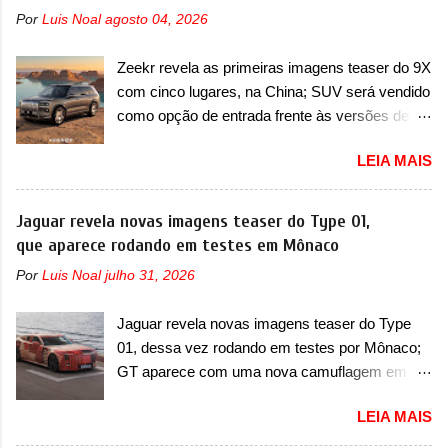
apresentará aos consumidores chineses para
destacado que atravessa toda a dianteira do
Por
Luis Noal
agosto 04, 2026
além da minivan conhecida como Song Max.
sedã, passando logo abaixo do logotipo e dos
Equipada com um motor híbrido plug-in
faróis. Ele ainda possui um espaço para a placa
Zeekr revela as primeiras imagens teaser do 9X
(PHEV), a nova minivan vai colocar a marca
novo abaixo do vinco e uma nova entrada de ar
com cinco lugares, na China; SUV será vendido
para concorrer com uma série de outras
inferio...
como opção de entrada frente às versões de
minivans de porte similar, visto que por lá o
seis lugares A Zeekr confirmou o lançamento de
segmento ainda continua bastante vivo (e com
LEIA MAIS
uma configuração mais simples para os
várias opções). Em termos de design, a Xia se
interessados no 9X, na China. O SUV topo de
destaca por trazer uma dianteira com faróis
linha da marca poderá ser vendido com uma
Jaguar revela novas imagens teaser do Type 01,
retangulares e inclinados. Os faróis possuem
opção de cinco lugares, que ficará posicionada
que aparece rodando em testes em Mônaco
projetores em LED e uma parte superior com
abaixo da configuração de lançamento do SUV,
luzes diurnas (DRL) em LED na parte superior
Por
Luis Noal
julho 31, 2026
de seis lugares, dispostos em três filas de
dos faróis. Essas luzes se conectam entre si
bancos (2+2+2). Agora, o maior SUV da marca
por meio de uma barra em LED que passa
Jaguar revela novas imagens teaser do Type
será vendido com uma configuração padrão, de
abaixo da barra prateada que aparece na parte
01, dessa vez rodando em testes por Mônaco;
cinco lugares (2+3), que entrou em regime de
sup...
GT aparece com uma nova camuflagem em
pré-venda na China, indicando seu lançamento
tom vermelho A Jaguar apresentou as novas
para breve. Além disso, a marca divulgou as
LEIA MAIS
imagens teaser do Type 01 em testes pelas
primeiras imagens do interior com a nova
ruas de Mônaco. O modelo continua rodando