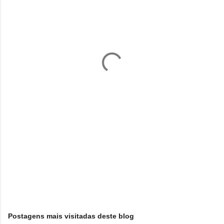
e
n
t
á
r
i
o
s
Postagens mais visitadas deste blog