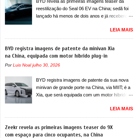
BYD revela as primeiras imagens teaser da
Strada soube ser mutável com avanços
requerendo a atualização do software do
reestilização do Seal 06 EV na China; sedã foi
importantes que a concorrência nunca
modulo de...
lançado há menos de dois anos e já receberá a
conseguiu acompanhar e agora ela abre uma
sua primeira mudança A BYD revelou as
distância ainda maior com a chegada do motor
LEIA MAIS
primeiras imagens teaser de uma mudança
T200, que estreou nos irmãos Pulse e
visual para um dos seus menores sedãs
Fastback. "A Fiat Strada é mais do que uma
elétricos na China, pertencente à linha Ocean.
BYD registra imagens de patente da minivan Xia
picape, é uma verdadeira revolução no
Trata-se do Seal 06 EV, lançado no segundo
na China, equipada com motor híbrido plug-in
mercado automotivo. Há alguns anos era
semestre de 2025. Sim, há menos de um ano.
improvável pensar que uma picape chagaria ao
Por
Luis Noal
julho 30, 2026
O modelo agora passará a ser vendido com
topo do mercado brasileiro, algo que só a
mudanças visuais na dianteira e na traseira,
Strada fez. Mais do que isso: ela é a prova viva
BYD registra imagens de patente da sua nova
que vão atualizá-los para a identidade visual
que time que está ganhando se mexe sim. Ao
minivan de grande porte na China, via MIIT; é a
mais moderna da marca, mas ainda sem
longo da sua história, ela...
Xia, que será equipada com um motor híbrido
motivos para que essa mudança já seja tão
plug-in A BYD registrou as primeiras imagens
recente assim (o que não deve ter agradado em
LEIA MAIS
de patente de uma nova minivan, na China.
nada os primeiros consumidores). Pelas
Registradas no Ministério da Indústria e
imagens teaser, se percebe que o sedã contará
Tecnologia da Informação, o MIIT, a BYD Xia é
Zeekr revela as primeiras imagens teaser do 9X
com um novo para-choque na dianteira. Ele
uma nova minivan que a marca chinesa
com espaço para cinco ocupantes, na China
passa a trazer um vinco horizontal mais