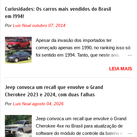
Curiosidades: Os carros mais vendidos do Brasil
em 1994!
Por
Luis Noal
outubro 07, 2014
Apesar da invasão dos importados ter
começado apenas em 1990, no ranking isso só
foi sentido em 1994. Tanto, que neste ano,
possuem 9 carros inéditos nesse segmento, ao
LEIA MAIS
começar pelo Chevrolet Corsa, o mais
destacado deles no ranking que perdurou no
nosso mercado até início de 2012 e com
Jeep convoca um recall que envolve o Grand
certeza foi um grandioso lançamento da
Cherokee 2023 e 2024, com duas falhas
Chevrolet que assustou a concorrência. Nesse
Por
Luis Noal
agosto 04, 2026
ano também era lançada a nova geração do
Volkswagen Gol que depois de 14 anos
Jeep convoca um recall que envolve o Grand
ganhava uma nova geração feita do zero,
Cherokee 4xe no Brasil para atualização de
apelidada de "Bolinha" por suas formas
software do módulo de controle da bateria e
arredondadas. Além do Gol, outro Volkswagen