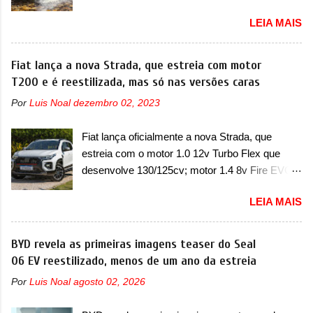
possível substituição do motor do ventilador A
fazia sua estréia no mercado. Era o Pointer,
LEIA MAIS
Jeep convocou no dia 10 de outubro de 2025
versão hatchback do Logus que chegava
um chamado que envolve os proprietários do
depois de um ano de atraso. A invasão de 1994
Grand Cherokee 4xe, em sua versão única
Fiat lança a nova Strada, que estreia com motor
foi marcava pelos franceses, alemães,
Limited, com unidades de ano/modelo 2023 e
T200 e é reestilizada, mas só nas versões caras
japoneses e coreanos que chegaram
2024. A marca norte-americana diz que as
arrancando corações em nosso mercado. Os
Por
Luis Noal
dezembro 02, 2023
unidades afetadas precisam retornar a uma
importados que mais se destacaram nas
concessionária mais próxima para a solução de
vendas em 1994 foram o Renault R19 que
Fiat lança oficialmente a nova Strada, que
dois problemas. O primeiro deles será uma
vinha em 3 versões de carroceria, sendo duas
estreia com o motor 1.0 12v Turbo Flex que
atualização do software do módulo de controle
do hatch e o sedan, a famosa Kia Besta, o Vol...
desenvolve 130/125cv; motor 1.4 8v Fire EVO
da bateria (AHCP e HCP). Para alguns veículos
Flex morre na picape A Fiat apresentou
envolvidos, também, será realizada a
LEIA MAIS
oficialmente a nova Strada, que aparece com
verificação e, se necessário, a substituição do
mudanças visuais e com uma nova opção de
motor do ventilador HVAC (aquecimento,
motor. Depois da picape compacta receber o
BYD revela as primeiras imagens teaser do Seal
ventilação e ar-condicionado). A marca também
câmbio automático CVT no ano passado, a Fiat
06 EV reestilizado, menos de um ano da estreia
confirmou que “foi identificada a possibilidade de
apresentou mudanças visuais e a estreia do
uma sobrecarga do microprocessador do
Por
Luis Noal
agosto 02, 2026
motor 1.0 12v Turbo Flex, conhecido como
Módulo de Controle da Bateria (BPCM), que
T200. Praticamente sem concorrentes, a Fiat
poderá causar a perda de força motriz,