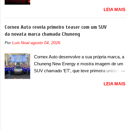
STLA Medium A Alfa Romeo revelou a primeira
apresentou com o Sterrato, mas com um
LEIA MAIS
imagem teaser de um novo utilitário esportivo
design ainda mais Mad Max – algo
da marca italiana, previsto para ser lançado em
característico da Rezvani. Junto com as
meados de 2027. O novo modelo não tem
Cornex Auto revela primeiro teaser com um SUV
imagens, a marca já confirmou que o Dune será
nome ou se é uma nova geração de um modelo
da novata marca chamada Chuneng
um carro muito exclusivo. Ao todo, serão
existente, o que poderia acontecer. Sabe-se
apenas sete unidades produzidas... para todo
Por
Luis Noal
agosto 04, 2026
apenas que o novo modelo em questão é um
mundo, ou seja, limitado demais. Ele será
SUV do porte médio (C) e que seu lançamento
equipado com um motor V10 Supercharger
Cornex Auto desenvolve a sua própria marca, a
foi confirmado durante a Mesa Redonda
capaz de desenvolver cerca de 800cv que
Chuneng New Energy e mostra imagem de um
Nacional da Indústria Automotiva, organizada
separou a performance exótica da aventura i...
SUV chamado ‘ET’, que teve primeira unidade
pelo Ministério dos Negócios e do Made in Italy
pré-produzida A China possui uma facilidade
(MIMIT). Estiveram presentes Emanuele
LEIA MAIS
incrível de criar marcas de automóveis e
Cappellano, Diretor de Operações da Stellantis
parece que mais uma se aproxima no
Enlarged Europe, que foi o responsável por
horizonte. Estamos falando de uma empresa
antecipar o lançamento. O novo modelo teve
criada pela Cornex Auto, que confirmou a
uma imagem que mostra a traseira do SUV,
marca Chuneng como sua primeira aposta no
onde aparece um pouco das lanternas, que
mundo dos automóveis. A Cornex é conhecida
serão horizontais e invadem a tampa do porta-
pelo desenvolvimento de baterias, um caminho
malas. As lanternas possuem uma iluminação