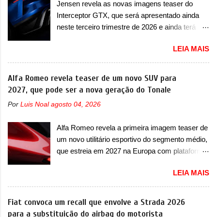
Jensen revela as novas imagens teaser do
italiano tem grande parte no desenvolvimento
Há mais quatro recursos de software como
Interceptor GTX, que será apresentado ainda
do Dune. Baseado no Huracán, o Dune nasce
gerenciamento...
neste terceiro trimestre de 2026 e ainda terá
com uma proposta similar ao que a marca
uma versão destinada para as pistas A Jensen
apresentou com o Sterrato, mas com um
LEIA MAIS
International Automotive (abreviação de JIA)
design ainda mais Mad Max – algo
apresentou uma nova imagem teaser que
característico da Rezvani. Junto com as
mostra como será o Interceptor GTX, o
Alfa Romeo revela teaser de um novo SUV para
imagens, a marca já confirmou que o Dune será
esportivo que recolocará a marca no mercado.
2027, que pode ser a nova geração do Tonale
um carro muito exclusivo. Ao todo, serão
O granturismo (GT) apareceu em uma nova
apenas sete unidades produzidas... para todo
Por
Luis Noal
agosto 04, 2026
imagem de traseira, onde ele aparece o para-
mundo, ou seja, limitado demais. Ele será
choque traseiro. A marca ainda confirmou que o
equipado com um motor V10 Supercharger
Alfa Romeo revela a primeira imagem teaser de
esportivo será apresentado no terceiro trimestre
capaz de desenvolver cerca de 800cv que
um novo utilitário esportivo do segmento médio,
de 2026, ou seja, acontecerá entre os meses de
separou a performance exótica da aventura i...
que estreia em 2027 na Europa com plataforma
julho e setembro (e já estamos em agosto), ou
STLA Medium A Alfa Romeo revelou a primeira
seja, a estreia deve aparecer neste mês ou até
LEIA MAIS
imagem teaser de um novo utilitário esportivo
o dia 30 de setembro. A marca confirmou que
da marca italiana, previsto para ser lançado em
vai apresentar um "protótipo de pré-produção,
meados de 2027. O novo modelo não tem
Fiat convoca um recall que envolve a Strada 2026
de altíssimo desempenho, exclusivo para
nome ou se é uma nova geração de um modelo
para a substituição do airbag do motorista
pistas" , que vai antecipar as futuras versões de