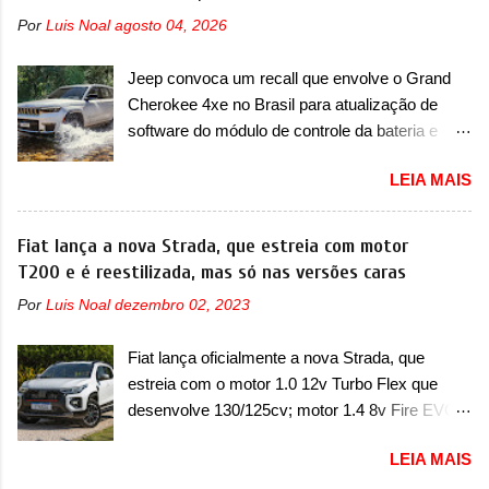
entre o T03 e o B05, a marca revelou as
Por
Luis Noal
agosto 04, 2026
primeiras imagens teaser do A05, que nas
imagens apareceu em sua versão mais
Jeep convoca um recall que envolve o Grand
esportiva, o A05s. Previsto para ser lançado
Cherokee 4xe no Brasil para atualização de
ainda neste ano na China, o compacto elétrico
software do módulo de controle da bateria e
colocará a Leapmotor para concorrer com uma
possível substituição do motor do ventilador A
série de outras marcas de compactos, como
LEIA MAIS
Jeep convocou no dia 10 de outubro de 2025
BYD Dolphin e Geely EX2. Visualmente, o A05
um chamado que envolve os proprietários do
conta com um design já visto por outros
Grand Cherokee 4xe, em sua versão única
Fiat lança a nova Strada, que estreia com motor
modelos da marca, em especial do SUV
Limited, com unidades de ano/modelo 2023 e
T200 e é reestilizada, mas só nas versões caras
compacto A10. Basicamente sendo o hatch do
2024. A marca norte-americana diz que as
SUV, o A05 nasce com um design que está
Por
Luis Noal
dezembro 02, 2023
unidades afetadas precisam retornar a uma
bastante vinculado ao SUV. Na dianteira, ele
concessionária mais próxima para a solução de
possui faróis com um desenho mais retangular,
Fiat lança oficialmente a nova Strada, que
dois problemas. O primeiro deles será uma
com um pequeno prolongamento para as
estreia com o motor 1.0 12v Turbo Flex que
atualização do software do módulo de controle
laterais. Os faróis cont...
desenvolve 130/125cv; motor 1.4 8v Fire EVO
da bateria (AHCP e HCP). Para alguns veículos
Flex morre na picape A Fiat apresentou
envolvidos, também, será realizada a
LEIA MAIS
oficialmente a nova Strada, que aparece com
verificação e, se necessário, a substituição do
mudanças visuais e com uma nova opção de