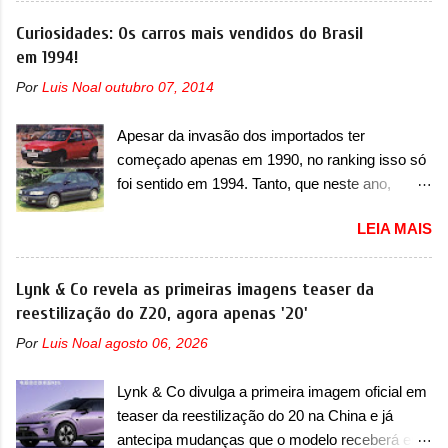
motor do ventilador HVAC (aquecimento,
motor. Depois da picape compacta receber o
Curiosidades: Os carros mais vendidos do Brasil
ventilação e ar-condicionado). A marca também
câmbio automático CVT no ano passado, a Fiat
em 1994!
confirmou que “foi identificada a possibilidade de
apresentou mudanças visuais e a estreia do
uma sobrecarga do microprocessador do
Por
Luis Noal
outubro 07, 2014
motor 1.0 12v Turbo Flex, conhecido como
Módulo de Controle da Bateria (BPCM), que
T200. Praticamente sem concorrentes, a Fiat
poderá causar a perda de força motriz,
Apesar da invasão dos importados ter
Strada soube ser mutável com avanços
requerendo a atualização do software do
começado apenas em 1990, no ranking isso só
importantes que a concorrência nunca
modulo de...
foi sentido em 1994. Tanto, que neste ano,
conseguiu acompanhar e agora ela abre uma
possuem 9 carros inéditos nesse segmento, ao
distância ainda maior com a chegada do motor
LEIA MAIS
começar pelo Chevrolet Corsa, o mais
T200, que estreou nos irmãos Pulse e
destacado deles no ranking que perdurou no
Fastback. "A Fiat Strada é mais do que uma
nosso mercado até início de 2012 e com
Lynk & Co revela as primeiras imagens teaser da
picape, é uma verdadeira revolução no
certeza foi um grandioso lançamento da
reestilização do Z20, agora apenas '20'
mercado automotivo. Há alguns anos era
Chevrolet que assustou a concorrência. Nesse
improvável pensar que uma picape chagaria ao
Por
Luis Noal
agosto 06, 2026
ano também era lançada a nova geração do
topo do mercado brasileiro, algo que só a
Volkswagen Gol que depois de 14 anos
Strada fez. Mais do que isso: ela é a prova viva
Lynk & Co divulga a primeira imagem oficial em
ganhava uma nova geração feita do zero,
que time que está ganhando se mexe sim. Ao
teaser da reestilização do 20 na China e já
apelidada de "Bolinha" por suas formas
longo da sua história, ela...
antecipa mudanças que o modelo receberá em
arredondadas. Além do Gol, outro Volkswagen