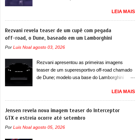
sua dianteira A Lynk & Co confirmou que vai
fazia sua estréia no mercado. Era o Pointer,
LEIA MAIS
apresentar na China as primeiras mudanças
versão hatchback do Logus que chegava
para o Z20, um misto de hatch com SUV que é
depois de um ano de atraso. A invasão de 1994
vendido no mercado chinês desde o
Rezvani revela teaser de um cupê com pegada
foi marcava pelos franceses, alemães,
lançamento, em 2024. Agora, o modelo passará
off-road, o Dune, baseado em um Lamborghini
japoneses e coreanos que chegaram
por sua primeira mudança visual e também
arrancando corações em nosso mercado. Os
Por
Luis Noal
agosto 03, 2026
mudará de nome. Vendido na Europa como 02
importados que mais se destacaram nas
e Z20 na China, o elétrico passará a ser
vendas em 1994 foram o Renault R19 que
Rezvani apresentou as primeiras imagens
vendido na China apenas como ‘20’. Junto das
vinha em 3 versões de carroceria, sendo duas
teaser de um superesportivo off-road chamado
mudanças visuais, a marca confirmou que ele
do hatch e o sedan, a famosa Kia Besta, o Vol...
de Dune; modelo usa base do Lamborghini
pode ser um dos primeiros produtos da
Urus e proposta do Sterrato A Rezvani
empresa a usar um novo motor elétrico.
LEIA MAIS
apresentou as primeiras imagens teaser de um
Chamado de ’16 em 1’, também chamado de
novo superesportivo que vai oferecer aos seus
Thunder, ele apresenta uma melhoria de
consumidores. Trata-se do Dune, um cupê
Jensen revela nova imagem teaser do Interceptor
eficiência térmica e integra 12 elementos de
superesportivo que terá uma proposta off-road
GTX e estreia ocorre até setembro
hardware. Entre eles, motor elétrico, controlador
assim como outros esportivos recentemente
de motor, redutor, conversor CC-CC, OBC,
Por
Luis Noal
agosto 05, 2026
tiveram, como o Porsche 911 Dakar e o...
PDU, HBMS, LBMS, VCU, TMS, controle ativo
Lamborghini Huracán Sterrato. E o modelo
de pré-carga e gateway de domínio de energia.