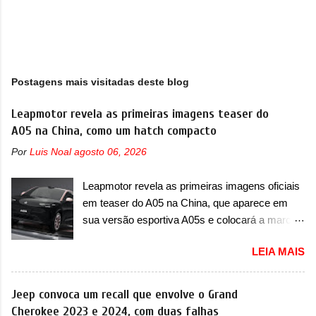
Postagens mais visitadas deste blog
Leapmotor revela as primeiras imagens teaser do
A05 na China, como um hatch compacto
Por
Luis Noal
agosto 06, 2026
Leapmotor revela as primeiras imagens oficiais
em teaser do A05 na China, que aparece em
sua versão esportiva A05s e colocará a marca
contra BYD, Geely e outras A Leapmotor vem
LEIA MAIS
apresentando uma rápida expansão na China
em termos de portfólio. Apoiada pela Stellantis,
a marca confirmou a estreia de um novo
Jeep convoca um recall que envolve o Grand
modelo compacto à sua linha. Posicionado
Cherokee 2023 e 2024, com duas falhas