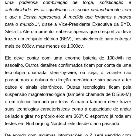
uma poderosa combinação de força, sofisticação e
autenticidade. Essas qualidades ressoam profundamente com
o que a Denza representa. À medida que levamos a marca
para o mundo...”
, disse a Vice-Presidente Executiva da BYD,
Stella Li. Até o momento, sabe-se apenas que o esportivo deve
trazer um conjunto elétrico (BEV), possivelmente para entregar
mais de 600cv, mas menos de 1.000cv.
Ele deve contar com uma enorme bateria de 100kWh no
assoalho. Outros detalhes confirmados ficam por conta de uma
tecnologia chamada steer-by-wire, ou seja, o volante não
possui mais a coluna de direção mecânica e sim passar a ter
cabos e sinais eletrônicos. Outras tecnologias ficam pela
suspensão magnetorreológica (também chamada de DiSus-M)
e um interior formado por telas. A marca também deve trazer
suas tecnologias características como a capacidade de andar
de lado e girar no próprio eixo em 360º. O esportivo já roda em
testes em Nürburgring Nordschleife desde o ano passado
De acordo com algumas informações, o Z será vendido com