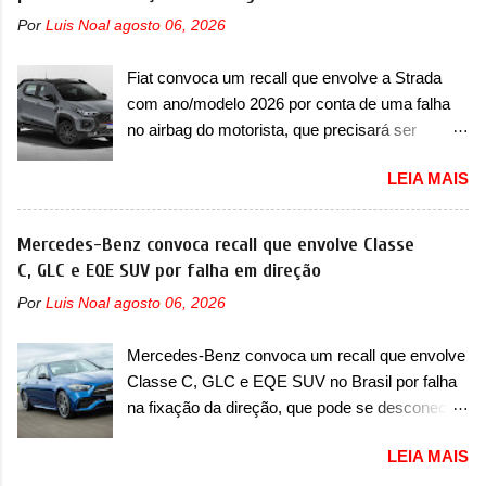
existente, o que poderia acontecer. Sabe-se
rua do esportivo. Ao mesmo tempo, a Jensen
Por
Luis Noal
agosto 06, 2026
apenas que o novo modelo em questão é um
descreveu o misterioso esportivo como um
SUV do porte médio (C) e que seu lançamento
“protótipo aprimorado” que estabelece as bases
Fiat convoca um recall que envolve a Strada
foi confirmado durante a Mesa Redonda
para "div...
com ano/modelo 2026 por conta de uma falha
Nacional da Indústria Automotiva, organizada
no airbag do motorista, que precisará ser
pelo Ministério dos Negócios e do Made in Italy
substituído A Fiat convocou um recall no dia 24
(MIMIT). Estiveram presentes Emanuele
LEIA MAIS
de outubro de 2025 que envolve os proprietários
Cappellano, Diretor de Operações da Stellantis
da Strada no Brasil. O chamado envolve
Enlarged Europe, que foi o responsável por
unidades com ano/modelo 2026 da picape
Mercedes-Benz convoca recall que envolve Classe
antecipar o lançamento. O novo modelo teve
compacta e envolve todas as versões com este
C, GLC e EQE SUV por falha em direção
uma imagem que mostra a traseira do SUV,
ano/modelo. A marca fala que as unidades
onde aparece um pouco das lanternas, que
Por
Luis Noal
agosto 06, 2026
afetadas precisam retornar a uma
serão horizontais e invadem a tampa do porta-
concessionária para solucionar uma falha no
malas. As lanternas possuem uma iluminação
Mercedes-Benz convoca um recall que envolve
airbag do motorista, que precisará ser
horizontal. No para-lama traseiro, se n...
Classe C, GLC e EQE SUV no Brasil por falha
substituído porque pode ter sido produzido de
na fixação da direção, que pode se desconectar
forma errada. O serviço já pode ser solucionado
em casos sérios A Mercedes-Benz convocou
em uma concessionária da marca, sem custo.
LEIA MAIS
em outubro de 2025 um recall que envolve o trio
Em comunicado, a Fiat disse que “foi
de modelos formado pelo Classe C, GLC e