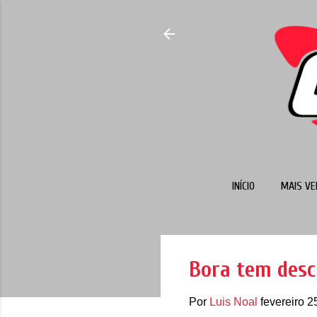
INÍCIO
MAIS VE
Bora tem desc
Por
Luis Noal
fevereiro 2