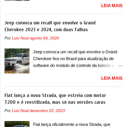
LEIA MAIS
apresentando uma rápida expansão na China
em termos de portfólio. Apoiada pela Stellantis,
a marca confirmou a estreia de um novo
Jeep convoca um recall que envolve o Grand
modelo compacto à sua linha. Posicionado
Cherokee 2023 e 2024, com duas falhas
entre o T03 e o B05, a marca revelou as
Por
Luis Noal
agosto 04, 2026
primeiras imagens teaser do A05, que nas
imagens apareceu em sua versão mais
Jeep convoca um recall que envolve o Grand
esportiva, o A05s. Previsto para ser lançado
Cherokee 4xe no Brasil para atualização de
ainda neste ano na China, o compacto elétrico
software do módulo de controle da bateria e
colocará a Leapmotor para concorrer com uma
possível substituição do motor do ventilador A
série de outras marcas de compactos, como
LEIA MAIS
Jeep convocou no dia 10 de outubro de 2025
BYD Dolphin e Geely EX2. Visualmente, o A05
um chamado que envolve os proprietários do
conta com um design já visto por outros
Grand Cherokee 4xe, em sua versão única
Fiat lança a nova Strada, que estreia com motor
modelos da marca, em especial do SUV
Limited, com unidades de ano/modelo 2023 e
T200 e é reestilizada, mas só nas versões caras
compacto A10. Basicamente sendo o hatch do
2024. A marca norte-americana diz que as
SUV, o A05 nasce com um design que está
Por
Luis Noal
dezembro 02, 2023
unidades afetadas precisam retornar a uma
bastante vinculado ao SUV. Na dianteira, ele
concessionária mais próxima para a solução de
possui faróis com um desenho mais retangular,
Fiat lança oficialmente a nova Strada, que
dois problemas. O primeiro deles será uma