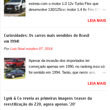
com um pequeno prolongamento para as
estreia com o motor 1.0 12v Turbo Flex que
atualização do software do módulo de controle
laterais. Os faróis cont...
desenvolve 130/125cv; motor 1.4 8v Fire EVO
da bateria (AHCP e HCP). Para alguns veículos
Flex morre na picape A Fiat apresentou
envolvidos, também, será realizada a
LEIA MAIS
oficialmente a nova Strada, que aparece com
verificação e, se necessário, a substituição do
mudanças visuais e com uma nova opção de
motor do ventilador HVAC (aquecimento,
motor. Depois da picape compacta receber o
Curiosidades: Os carros mais vendidos do Brasil
ventilação e ar-condicionado). A marca também
câmbio automático CVT no ano passado, a Fiat
em 1994!
confirmou que “foi identificada a possibilidade de
apresentou mudanças visuais e a estreia do
uma sobrecarga do microprocessador do
Por
Luis Noal
outubro 07, 2014
motor 1.0 12v Turbo Flex, conhecido como
Módulo de Controle da Bateria (BPCM), que
T200. Praticamente sem concorrentes, a Fiat
poderá causar a perda de força motriz,
Apesar da invasão dos importados ter
Strada soube ser mutável com avanços
requerendo a atualização do software do
começado apenas em 1990, no ranking isso só
importantes que a concorrência nunca
modulo de...
foi sentido em 1994. Tanto, que neste ano,
conseguiu acompanhar e agora ela abre uma
possuem 9 carros inéditos nesse segmento, ao
distância ainda maior com a chegada do motor
LEIA MAIS
começar pelo Chevrolet Corsa, o mais
T200, que estreou nos irmãos Pulse e
destacado deles no ranking que perdurou no
Fastback. "A Fiat Strada é mais do que uma
nosso mercado até início de 2012 e com
Lynk & Co revela as primeiras imagens teaser da
picape, é uma verdadeira revolução no
certeza foi um grandioso lançamento da
reestilização do Z20, agora apenas '20'
mercado automotivo. Há alguns anos era
Chevrolet que assustou a concorrência. Nesse
improvável pensar que uma picape chagaria ao