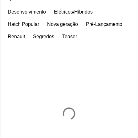
Desenvolvimento
Elétricos/Híbridos
Hatch Popular
Nova geração
Pré-Lançamento
Renault
Segredos
Teaser
C
o
m
e
n
t
á
r
i
o