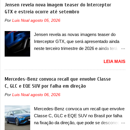
unidades com ano/modelo 2026 da picape
Jensen revela nova imagem teaser do Interceptor
eficiência térmica e integra 12 elementos de
compacta e envolve todas as versões com este
GTX e estreia ocorre até setembro
hardware. Entre eles, motor elétrico, controlador
ano/modelo. A marca fala que as unidades
de motor, redutor, conversor CC-CC, OBC,
Por
Luis Noal
agosto 05, 2026
afetadas precisam retornar a uma
PDU, HBMS, LBMS, VCU, TMS, controle ativo
concessionária para solucionar uma falha no
de pré-carga e gateway de domínio de energia.
Jensen revela as novas imagens teaser do
airbag do motorista, que precisará ser
Há mais quatro recursos de software como
Interceptor GTX, que será apresentado ainda
substituído porque pode ter sido produzido de
gerenciamento...
neste terceiro trimestre de 2026 e ainda terá
forma errada. O serviço já pode ser solucionado
uma versão destinada para as pistas A Jensen
em uma concessionária da marca, sem custo.
LEIA MAIS
International Automotive (abreviação de JIA)
Em comunicado, a Fiat disse que “foi
apresentou uma nova imagem teaser que
identificada a possibilidade de haver
mostra como será o Interceptor GTX, o
Mercedes-Benz convoca recall que envolve Classe
inconsistência no processo de fabricação da
esportivo que recolocará a marca no mercado.
C, GLC e EQE SUV por falha em direção
bolsa Airbag lado motorista que, em caso de
O granturismo (GT) apareceu em uma nova
colisão que demande a sua deflagração, poderá
Por
Luis Noal
agosto 06, 2026
imagem de traseira, onde ele aparece o para-
levar a falha na dinâmica de sua abertura,
choque traseiro. A marca ainda confirmou que o
potencializando a ocorrência de dano físico
Mercedes-Benz convoca um recall que envolve
esportivo será apresentado no terceiro trimestre
grave ou até mesmo fatal ao condutor do
Classe C, GLC e EQE SUV no Brasil por falha
de 2026, ou seja, acontecerá entre os meses de
veículo” . O serviço...
na fixação da direção, que pode se desconectar
julho e setembro (e já estamos em agosto), ou
em casos sérios A Mercedes-Benz convocou