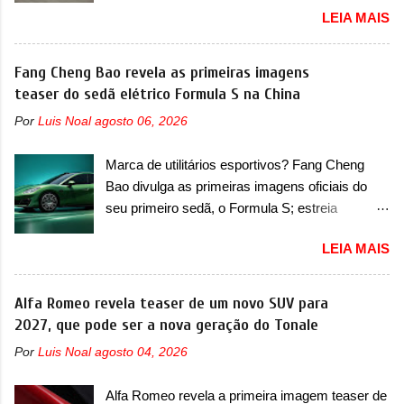
seja, a estreia deve aparecer neste mês ou até
LEIA MAIS
em outubro de 2025 um recall que envolve o trio
o dia 30 de setembro. A marca confirmou que
de modelos formado pelo Classe C, GLC e
vai apresentar um "protótipo de pré-produção,
EQE SUV. De acordo com informações, o
Fang Cheng Bao revela as primeiras imagens
de altíssimo desempenho, exclusivo para
chamado envolve unidades com ano/modelo
teaser do sedã elétrico Formula S na China
pistas" , que vai antecipar as futuras versões de
que varia de 2023, 2024 e 2025, dependendo do
rua do esportivo. Ao mesmo tempo, a Jensen
Por
Luis Noal
agosto 06, 2026
modelo. A falha está na fixação da direção, que
descreveu o misterioso esportivo como um
pode se voltar em alguns casos mais extremos.
“protótipo aprimorado” que estabelece as bases
Marca de utilitários esportivos? Fang Cheng
No caso do Classe C, envolve a versão 200,
para "div...
Bao divulga as primeiras imagens oficiais do
com ano/modelo 2024 e produzida em fevereiro
seu primeiro sedã, o Formula S; estreia
de 2024, e a versão 300, com ano/modelo 2024
acontece ainda em 2026 Lançada em 2023
e produzida de igual forma em fevereiro de
LEIA MAIS
como uma marca com utilitários esportivos, a
2024. Já no caso do GLC, envolve duas
Fang Cheng Bao nasceu como uma empresa
versões também. A primeira delas é a 300, com
voltada a desenvolver utilitários esportivos com
Alfa Romeo revela teaser de um novo SUV para
ano/modelo 2024 e 2025 que foram produzidas
uma pegada mais off-road. E isso funcionou
2027, que pode ser a nova geração do Tonale
entre setembro de 2023 até julho de 2025. Já a
muito bem com o lançamento dos modelos Bao
versão 43 AMG possui ano/modelo 2024 e
Por
Luis Noal
agosto 04, 2026
5 e Bao 8, além do Tai 3 e Tai 7. Agora, a marca
2025, mas produzida entre janeiro de 2024 até
confirmou que vai entrar de vez no segmento
junho de 2025. Por fim, o EQE SUV envolvido é
Alfa Romeo revela a primeira imagem teaser de
de... sedãs. Antecipado por imagens teaser, o