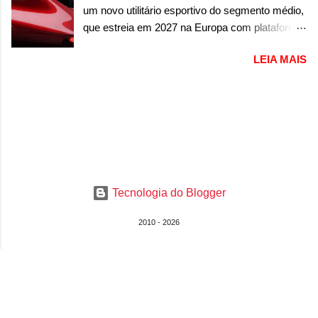
da versão 300, com ano/modelo 2023...
um novo utilitário esportivo do segmento médio,
Formula S será o primeiro três volumes da
que estreia em 2027 na Europa com plataforma
Fang Cheng Bao, que parece se perder na sua
STLA Medium A Alfa Romeo revelou a primeira
identidade com a Denza. Até o momento, a
LEIA MAIS
imagem teaser de um novo utilitário esportivo
marca divulgou algumas imagens externas e
da marca italiana, previsto para ser lançado em
informações sobre o sedã, que terá seu
meados de 2027. O novo modelo não tem
lançamento ainda neste ano de 2026. Em
nome ou se é uma nova geração de um modelo
termos de design, o Formula S segue
existente, o que poderia acontecer. Sabe-se
basicamente as mesmas linhas do conceito
apenas que o novo modelo em questão é um
que o antecipou no Salão de Pequim, que
SUV do porte médio (C) e que seu lançamento
aconteceu no primeiro semestre. Na dianteira, o
foi confirmado durante a Mesa Redonda
sedã conta com faróis mais quadrados e
Tecnologia do Blogger
Nacional da Indústria Automotiva, organizada
compactos, com luzes ...
pelo Ministério dos Negócios e do Made in Italy
2010 - 2026
(MIMIT). Estiveram presentes Emanuele
Cappellano, Diretor de Operações da Stellantis
Enlarged Europe, que foi o responsável por
antecipar o lançamento. O novo modelo teve
uma imagem que mostra a traseira do SUV,
onde aparece um pouco das lanternas, que