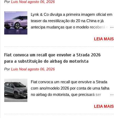
Por
Luis Noal
agosto 06, 2026
ano também era lançada a nova geração do
topo do mercado brasileiro, algo que só a
Volkswagen Gol que depois de 14 anos
Strada fez. Mais do que isso: ela é a prova viva
Lynk & Co divulga a primeira imagem oficial em
ganhava uma nova geração feita do zero,
que time que está ganhando se mexe sim. Ao
teaser da reestilização do 20 na China e já
apelidada de "Bolinha" por suas formas
longo da sua história, ela...
antecipa mudanças que o modelo receberá em
arredondadas. Além do Gol, outro Volkswagen
sua dianteira A Lynk & Co confirmou que vai
fazia sua estréia no mercado. Era o Pointer,
LEIA MAIS
apresentar na China as primeiras mudanças
versão hatchback do Logus que chegava
para o Z20, um misto de hatch com SUV que é
depois de um ano de atraso. A invasão de 1994
vendido no mercado chinês desde o
Fiat convoca um recall que envolve a Strada 2026
foi marcava pelos franceses, alemães,
lançamento, em 2024. Agora, o modelo passará
para a substituição do airbag do motorista
japoneses e coreanos que chegaram
por sua primeira mudança visual e também
arrancando corações em nosso mercado. Os
Por
Luis Noal
agosto 06, 2026
mudará de nome. Vendido na Europa como 02
importados que mais se destacaram nas
e Z20 na China, o elétrico passará a ser
vendas em 1994 foram o Renault R19 que
Fiat convoca um recall que envolve a Strada
vendido na China apenas como ‘20’. Junto das
vinha em 3 versões de carroceria, sendo duas
com ano/modelo 2026 por conta de uma falha
mudanças visuais, a marca confirmou que ele
do hatch e o sedan, a famosa Kia Besta, o Vol...
no airbag do motorista, que precisará ser
pode ser um dos primeiros produtos da
substituído A Fiat convocou um recall no dia 24
empresa a usar um novo motor elétrico.
LEIA MAIS
de outubro de 2025 que envolve os proprietários
Chamado de ’16 em 1’, também chamado de
da Strada no Brasil. O chamado envolve
Thunder, ele apresenta uma melhoria de