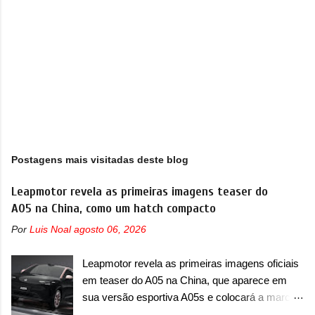
s
Postagens mais visitadas deste blog
Leapmotor revela as primeiras imagens teaser do
A05 na China, como um hatch compacto
Por
Luis Noal
agosto 06, 2026
Leapmotor revela as primeiras imagens oficiais
em teaser do A05 na China, que aparece em
sua versão esportiva A05s e colocará a marca
contra BYD, Geely e outras A Leapmotor vem