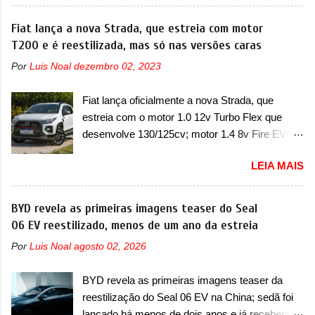
destacado deles no ranking que perdurou no
motor do ventilador HVAC (aquecimento,
nosso mercado até início de 2012 e com
Fiat lança a nova Strada, que estreia com motor
ventilação e ar-condicionado). A marca também
certeza foi um grandioso lançamento da
T200 e é reestilizada, mas só nas versões caras
confirmou que “foi identificada a possibilidade de
Chevrolet que assustou a concorrência. Nesse
uma sobrecarga do microprocessador do
Por
Luis Noal
dezembro 02, 2023
ano também era lançada a nova geração do
Módulo de Controle da Bateria (BPCM), que
Volkswagen Gol que depois de 14 anos
poderá causar a perda de força motriz,
Fiat lança oficialmente a nova Strada, que
ganhava uma nova geração feita do zero,
requerendo a atualização do software do
estreia com o motor 1.0 12v Turbo Flex que
apelidada de "Bolinha" por suas formas
modulo de...
desenvolve 130/125cv; motor 1.4 8v Fire EVO
arredondadas. Além do Gol, outro Volkswagen
Flex morre na picape A Fiat apresentou
fazia sua estréia no mercado. Era o Pointer,
LEIA MAIS
oficialmente a nova Strada, que aparece com
versão hatchback do Logus que chegava
mudanças visuais e com uma nova opção de
depois de um ano de atraso. A invasão de 1994
motor. Depois da picape compacta receber o
BYD revela as primeiras imagens teaser do Seal
foi marcava pelos franceses, alemães,
câmbio automático CVT no ano passado, a Fiat
06 EV reestilizado, menos de um ano da estreia
japoneses e coreanos que chegaram
apresentou mudanças visuais e a estreia do
arrancando corações em nosso mercado. Os
Por
Luis Noal
agosto 02, 2026
motor 1.0 12v Turbo Flex, conhecido como
importados que mais se destacaram nas
T200. Praticamente sem concorrentes, a Fiat
vendas em 1994 foram o Renault R19 que
BYD revela as primeiras imagens teaser da
Strada soube ser mutável com avanços
vinha em 3 versões de carroceria, sendo duas
reestilização do Seal 06 EV na China; sedã foi
importantes que a concorrência nunca
do hatch e o sedan, a famosa Kia Besta, o Vol...
lançado há menos de dois anos e já receberá a