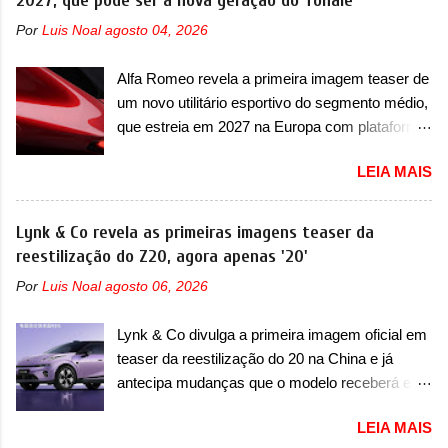
2027, que pode ser a nova geração do Tonale
O granturismo (GT) apareceu em uma nova
apenas sete unidades produzidas... para todo
Por
Luis Noal
agosto 04, 2026
imagem de traseira, onde ele aparece o para-
mundo, ou seja, limitado demais. Ele será
choque traseiro. A marca ainda confirmou que o
equipado com um motor V10 Supercharger
Alfa Romeo revela a primeira imagem teaser de
esportivo será apresentado no terceiro trimestre
capaz de desenvolver cerca de 800cv que
um novo utilitário esportivo do segmento médio,
de 2026, ou seja, acontecerá entre os meses de
separou a performance exótica da aventura i...
que estreia em 2027 na Europa com plataforma
julho e setembro (e já estamos em agosto), ou
STLA Medium A Alfa Romeo revelou a primeira
seja, a estreia deve aparecer neste mês ou até
LEIA MAIS
imagem teaser de um novo utilitário esportivo
o dia 30 de setembro. A marca confirmou que
da marca italiana, previsto para ser lançado em
vai apresentar um "protótipo de pré-produção,
meados de 2027. O novo modelo não tem
Lynk & Co revela as primeiras imagens teaser da
de altíssimo desempenho, exclusivo para
nome ou se é uma nova geração de um modelo
reestilização do Z20, agora apenas '20'
pistas" , que vai antecipar as futuras versões de
existente, o que poderia acontecer. Sabe-se
rua do esportivo. Ao mesmo tempo, a Jensen
Por
Luis Noal
agosto 06, 2026
apenas que o novo modelo em questão é um
descreveu o misterioso esportivo como um
SUV do porte médio (C) e que seu lançamento
“protótipo aprimorado” que estabelece as bases
Lynk & Co divulga a primeira imagem oficial em
foi confirmado durante a Mesa Redonda
para "div...
teaser da reestilização do 20 na China e já
Nacional da Indústria Automotiva, organizada
antecipa mudanças que o modelo receberá em
pelo Ministério dos Negócios e do Made in Italy
sua dianteira A Lynk & Co confirmou que vai
(MIMIT). Estiveram presentes Emanuele
LEIA MAIS
apresentar na China as primeiras mudanças
Cappellano, Diretor de Operações da Stellantis