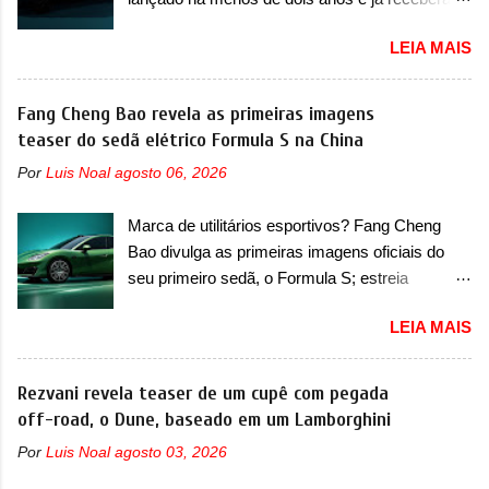
conseguiu acompanhar e agora ela abre uma
sua primeira mudança A BYD revelou as
distância ainda maior com a chegada do motor
LEIA MAIS
primeiras imagens teaser de uma mudança
T200, que estreou nos irmãos Pulse e
visual para um dos seus menores sedãs
Fastback. "A Fiat Strada é mais do que uma
elétricos na China, pertencente à linha Ocean.
Fang Cheng Bao revela as primeiras imagens
picape, é uma verdadeira revolução no
Trata-se do Seal 06 EV, lançado no segundo
teaser do sedã elétrico Formula S na China
mercado automotivo. Há alguns anos era
semestre de 2025. Sim, há menos de um ano.
improvável pensar que uma picape chagaria ao
Por
Luis Noal
agosto 06, 2026
O modelo agora passará a ser vendido com
topo do mercado brasileiro, algo que só a
mudanças visuais na dianteira e na traseira,
Strada fez. Mais do que isso: ela é a prova viva
Marca de utilitários esportivos? Fang Cheng
que vão atualizá-los para a identidade visual
que time que está ganhando se mexe sim. Ao
Bao divulga as primeiras imagens oficiais do
mais moderna da marca, mas ainda sem
longo da sua história, ela...
seu primeiro sedã, o Formula S; estreia
motivos para que essa mudança já seja tão
acontece ainda em 2026 Lançada em 2023
recente assim (o que não deve ter agradado em
LEIA MAIS
como uma marca com utilitários esportivos, a
nada os primeiros consumidores). Pelas
Fang Cheng Bao nasceu como uma empresa
imagens teaser, se percebe que o sedã contará
voltada a desenvolver utilitários esportivos com
Rezvani revela teaser de um cupê com pegada
com um novo para-choque na dianteira. Ele
uma pegada mais off-road. E isso funcionou
off-road, o Dune, baseado em um Lamborghini
passa a trazer um vinco horizontal mais
muito bem com o lançamento dos modelos Bao
destacado que atravessa toda a dianteira do
Por
Luis Noal
agosto 03, 2026
5 e Bao 8, além do Tai 3 e Tai 7. Agora, a marca
sedã, passando logo abaixo do logotipo e dos
confirmou que vai entrar de vez no segmento