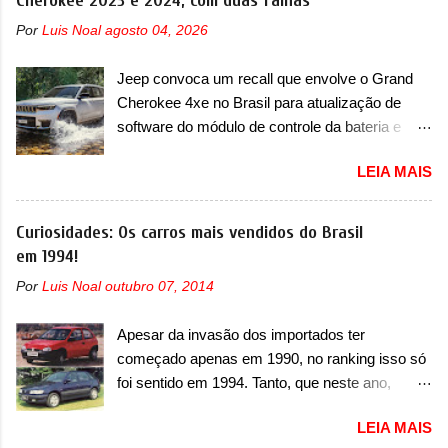
Cherokee 2023 e 2024, com duas falhas
entre o T03 e o B05, a marca revelou as
Por
Luis Noal
agosto 04, 2026
primeiras imagens teaser do A05, que nas
imagens apareceu em sua versão mais
Jeep convoca um recall que envolve o Grand
esportiva, o A05s. Previsto para ser lançado
Cherokee 4xe no Brasil para atualização de
ainda neste ano na China, o compacto elétrico
software do módulo de controle da bateria e
colocará a Leapmotor para concorrer com uma
possível substituição do motor do ventilador A
série de outras marcas de compactos, como
LEIA MAIS
Jeep convocou no dia 10 de outubro de 2025
BYD Dolphin e Geely EX2. Visualmente, o A05
um chamado que envolve os proprietários do
conta com um design já visto por outros
Grand Cherokee 4xe, em sua versão única
Curiosidades: Os carros mais vendidos do Brasil
modelos da marca, em especial do SUV
Limited, com unidades de ano/modelo 2023 e
em 1994!
compacto A10. Basicamente sendo o hatch do
2024. A marca norte-americana diz que as
SUV, o A05 nasce com um design que está
Por
Luis Noal
outubro 07, 2014
unidades afetadas precisam retornar a uma
bastante vinculado ao SUV. Na dianteira, ele
concessionária mais próxima para a solução de
possui faróis com um desenho mais retangular,
Apesar da invasão dos importados ter
dois problemas. O primeiro deles será uma
com um pequeno prolongamento para as
começado apenas em 1990, no ranking isso só
atualização do software do módulo de controle
laterais. Os faróis cont...
foi sentido em 1994. Tanto, que neste ano,
da bateria (AHCP e HCP). Para alguns veículos
possuem 9 carros inéditos nesse segmento, ao
envolvidos, também, será realizada a
LEIA MAIS
começar pelo Chevrolet Corsa, o mais
verificação e, se necessário, a substituição do