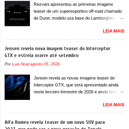
faróis. Ele ainda possui um espaço para a placa
Rezvani apresentou as primeiras imagens
de... sedãs. Antecipado por imagens teaser, o
novo abaixo do vinco e uma nova entrada de ar
teaser de um superesportivo off-road chamado
Formula S será o primeiro três volumes da
inferio...
de Dune; modelo usa base do Lamborghini
Fang Cheng Bao, que parece se perder na sua
Urus e proposta do Sterrato A Rezvani
identidade com a Denza. Até o momento, a
LEIA MAIS
apresentou as primeiras imagens teaser de um
marca divulgou algumas imagens externas e
novo superesportivo que vai oferecer aos seus
informações sobre o sedã, que terá seu
consumidores. Trata-se do Dune, um cupê
Jensen revela nova imagem teaser do Interceptor
lançamento ainda neste ano de 2026. Em
superesportivo que terá uma proposta off-road
GTX e estreia ocorre até setembro
termos de design, o Formula S segue
assim como outros esportivos recentemente
basicamente as mesmas linhas do conceito
Por
Luis Noal
agosto 05, 2026
tiveram, como o Porsche 911 Dakar e o...
que o antecipou no Salão de Pequim, que
Lamborghini Huracán Sterrato. E o modelo
aconteceu no primeiro semestre. Na dianteira, o
Jensen revela as novas imagens teaser do
italiano tem grande parte no desenvolvimento
sedã conta com faróis mais quadrados e
Interceptor GTX, que será apresentado ainda
do Dune. Baseado no Huracán, o Dune nasce
compactos, com luzes ...
neste terceiro trimestre de 2026 e ainda terá
com uma proposta similar ao que a marca
uma versão destinada para as pistas A Jensen
apresentou com o Sterrato, mas com um
LEIA MAIS
International Automotive (abreviação de JIA)
design ainda mais Mad Max – algo
apresentou uma nova imagem teaser que
característico da Rezvani. Junto com as
mostra como será o Interceptor GTX, o
Alfa Romeo revela teaser de um novo SUV para
imagens, a marca já confirmou que o Dune será
esportivo que recolocará a marca no mercado.
um carro muito exclusivo. Ao todo, serão