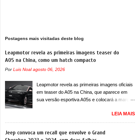
Postagens mais visitadas deste blog
Leapmotor revela as primeiras imagens teaser do
A05 na China, como um hatch compacto
Por
Luis Noal
agosto 06, 2026
Leapmotor revela as primeiras imagens oficiais
em teaser do A05 na China, que aparece em
sua versão esportiva A05s e colocará a marca
contra BYD, Geely e outras A Leapmotor vem
LEIA MAIS
apresentando uma rápida expansão na China
em termos de portfólio. Apoiada pela Stellantis,
a marca confirmou a estreia de um novo
Jeep convoca um recall que envolve o Grand
modelo compacto à sua linha. Posicionado