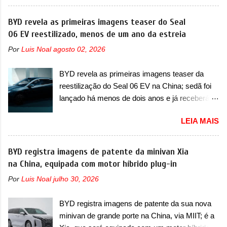
mudanças visuais e com uma nova opção de
motor do ventilador HVAC (aquecimento,
motor. Depois da picape compacta receber o
BYD revela as primeiras imagens teaser do Seal
ventilação e ar-condicionado). A marca também
câmbio automático CVT no ano passado, a Fiat
06 EV reestilizado, menos de um ano da estreia
confirmou que “foi identificada a possibilidade de
apresentou mudanças visuais e a estreia do
uma sobrecarga do microprocessador do
Por
Luis Noal
agosto 02, 2026
motor 1.0 12v Turbo Flex, conhecido como
Módulo de Controle da Bateria (BPCM), que
T200. Praticamente sem concorrentes, a Fiat
poderá causar a perda de força motriz,
BYD revela as primeiras imagens teaser da
Strada soube ser mutável com avanços
requerendo a atualização do software do
reestilização do Seal 06 EV na China; sedã foi
importantes que a concorrência nunca
modulo de...
lançado há menos de dois anos e já receberá a
conseguiu acompanhar e agora ela abre uma
sua primeira mudança A BYD revelou as
distância ainda maior com a chegada do motor
LEIA MAIS
primeiras imagens teaser de uma mudança
T200, que estreou nos irmãos Pulse e
visual para um dos seus menores sedãs
Fastback. "A Fiat Strada é mais do que uma
elétricos na China, pertencente à linha Ocean.
BYD registra imagens de patente da minivan Xia
picape, é uma verdadeira revolução no
Trata-se do Seal 06 EV, lançado no segundo
na China, equipada com motor híbrido plug-in
mercado automotivo. Há alguns anos era
semestre de 2025. Sim, há menos de um ano.
improvável pensar que uma picape chagaria ao
Por
Luis Noal
julho 30, 2026
O modelo agora passará a ser vendido com
topo do mercado brasileiro, algo que só a
mudanças visuais na dianteira e na traseira,
Strada fez. Mais do que isso: ela é a prova viva
BYD registra imagens de patente da sua nova
que vão atualizá-los para a identidade visual
que time que está ganhando se mexe sim. Ao
minivan de grande porte na China, via MIIT; é a
mais moderna da marca, mas ainda sem
longo da sua história, ela...