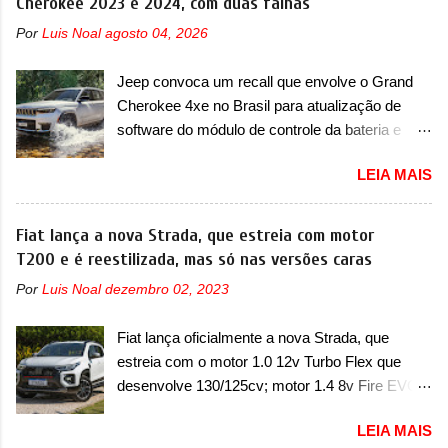
Cherokee 2023 e 2024, com duas falhas
Chevrolet que assustou a concorrência. Nesse
Por
Luis Noal
agosto 04, 2026
ano também era lançada a nova geração do
Volkswagen Gol que depois de 14 anos
Jeep convoca um recall que envolve o Grand
ganhava uma nova geração feita do zero,
Cherokee 4xe no Brasil para atualização de
apelidada de "Bolinha" por suas formas
software do módulo de controle da bateria e
arredondadas. Além do Gol, outro Volkswagen
possível substituição do motor do ventilador A
fazia sua estréia no mercado. Era o Pointer,
LEIA MAIS
Jeep convocou no dia 10 de outubro de 2025
versão hatchback do Logus que chegava
um chamado que envolve os proprietários do
depois de um ano de atraso. A invasão de 1994
Grand Cherokee 4xe, em sua versão única
Fiat lança a nova Strada, que estreia com motor
foi marcava pelos franceses, alemães,
Limited, com unidades de ano/modelo 2023 e
T200 e é reestilizada, mas só nas versões caras
japoneses e coreanos que chegaram
2024. A marca norte-americana diz que as
arrancando corações em nosso mercado. Os
Por
Luis Noal
dezembro 02, 2023
unidades afetadas precisam retornar a uma
importados que mais se destacaram nas
concessionária mais próxima para a solução de
vendas em 1994 foram o Renault R19 que
Fiat lança oficialmente a nova Strada, que
dois problemas. O primeiro deles será uma
vinha em 3 versões de carroceria, sendo duas
estreia com o motor 1.0 12v Turbo Flex que
atualização do software do módulo de controle
do hatch e o sedan, a famosa Kia Besta, o Vol...
desenvolve 130/125cv; motor 1.4 8v Fire EVO
da bateria (AHCP e HCP). Para alguns veículos
Flex morre na picape A Fiat apresentou
envolvidos, também, será realizada a
LEIA MAIS
oficialmente a nova Strada, que aparece com
verificação e, se necessário, a substituição do