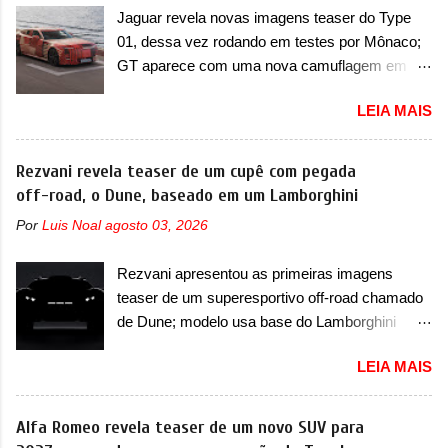
bancos (2+2+2). Agora, o maior SUV da marca
por meio de uma barra em LED que passa
Jaguar revela novas imagens teaser do Type
será vendido com uma configuração padrão, de
abaixo da barra prateada que aparece na parte
01, dessa vez rodando em testes por Mônaco;
cinco lugares (2+3), que entrou em regime de
sup...
GT aparece com uma nova camuflagem em
pré-venda na China, indicando seu lançamento
tom vermelho A Jaguar apresentou as novas
para breve. Além disso, a marca divulgou as
LEIA MAIS
imagens teaser do Type 01 em testes pelas
primeiras imagens do interior com a nova
ruas de Mônaco. O modelo continua rodando
configuração. A principal mudança fica por
em testes e chegou no principado para o E-Prix
Rezvani revela teaser de um cupê com pegada
conta da segunda fila de bancos, que perde as
de Fórmula E, como apoio a equipe da Jaguar
off-road, o Dune, baseado em um Lamborghini
poltronas individuais por bancos mais
na competição. O elétrico aproveitou para
convencionais, de três lugares. Ao mesmo
Por
Luis Noal
agosto 03, 2026
passar por uma série de localidades da cidade-
tempo, o SUV possui um assento do meio que
estado como a Sainte-Dévote, Praça do
pode reclinar e nele existe dois espaços de
Rezvani apresentou as primeiras imagens
Cassino e La Rascasse. Para ir a Mônaco, a
recarga por indução para smartphones...
teaser de um superesportivo off-road chamado
marca inglesa apresentou uma nova
de Dune; modelo usa base do Lamborghini
camuflagem ao elétrico que representa uma
Urus e proposta do Sterrato A Rezvani
interpretação artística com o combinado de
LEIA MAIS
apresentou as primeiras imagens teaser de um
traços monolíticos retos e circulares. O
novo superesportivo que vai oferecer aos seus
desenvolvimento do modelo ainda continua
consumidores. Trata-se do Dune, um cupê
Alfa Romeo revela teaser de um novo SUV para
acontecendo e a marca fala que, em relação ao
superesportivo que terá uma proposta off-road