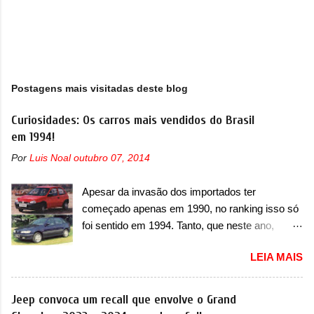
Postagens mais visitadas deste blog
Curiosidades: Os carros mais vendidos do Brasil
em 1994!
Por
Luis Noal
outubro 07, 2014
Apesar da invasão dos importados ter
começado apenas em 1990, no ranking isso só
foi sentido em 1994. Tanto, que neste ano,
possuem 9 carros inéditos nesse segmento, ao
LEIA MAIS
começar pelo Chevrolet Corsa, o mais
destacado deles no ranking que perdurou no
nosso mercado até início de 2012 e com
Jeep convoca um recall que envolve o Grand
certeza foi um grandioso lançamento da