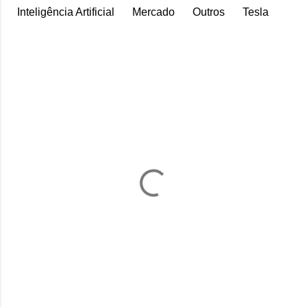
Inteligência Artificial
Mercado
Outros
Tesla
C
o
m
e
n
t
á
r
i
o
s