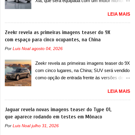
Xia, que será equipada com um motor híbrido
motivos para que essa mudança já seja tão
plug-in A BYD registrou as primeiras imagens
recente assim (o que não deve ter agradado em
LEIA MAIS
de patente de uma nova minivan, na China.
nada os primeiros consumidores). Pelas
Registradas no Ministério da Indústria e
imagens teaser, se percebe que o sedã contará
Tecnologia da Informação, o MIIT, a BYD Xia é
Zeekr revela as primeiras imagens teaser do 9X
com um novo para-choque na dianteira. Ele
uma nova minivan que a marca chinesa
com espaço para cinco ocupantes, na China
passa a trazer um vinco horizontal mais
apresentará aos consumidores chineses para
destacado que atravessa toda a dianteira do
Por
Luis Noal
agosto 04, 2026
além da minivan conhecida como Song Max.
sedã, passando logo abaixo do logotipo e dos
Equipada com um motor híbrido plug-in
faróis. Ele ainda possui um espaço para a placa
Zeekr revela as primeiras imagens teaser do 9X
(PHEV), a nova minivan vai colocar a marca
novo abaixo do vinco e uma nova entrada de ar
com cinco lugares, na China; SUV será vendido
para concorrer com uma série de outras
inferio...
como opção de entrada frente às versões de
minivans de porte similar, visto que por lá o
seis lugares A Zeekr confirmou o lançamento de
segmento ainda continua bastante vivo (e com
LEIA MAIS
uma configuração mais simples para os
várias opções). Em termos de design, a Xia se
interessados no 9X, na China. O SUV topo de
destaca por trazer uma dianteira com faróis
linha da marca poderá ser vendido com uma
Jaguar revela novas imagens teaser do Type 01,
retangulares e inclinados. Os faróis possuem
opção de cinco lugares, que ficará posicionada
que aparece rodando em testes em Mônaco
projetores em LED e uma parte superior com
abaixo da configuração de lançamento do SUV,
luzes diurnas (DRL) em LED na parte superior
Por
Luis Noal
julho 31, 2026
de seis lugares, dispostos em três filas de
dos faróis. Essas luzes se conectam entre si