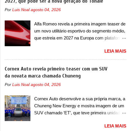
2027, que pode ser a nova geração do Tonale
I-Pace (primeiro elétrico da Jaguar), o Type 01
assim como outros esportivos recentemente
ganhou uma série de aprimoramentos pelas
Por
Luis Noal
agosto 04, 2026
tiveram, como o Porsche 911 Dakar e o...
tecnologias comprovadas nas pistas pela
Lamborghini Huracán Sterrato. E o modelo
equipe campeã mundial de carros elétricos. A
Alfa Romeo revela a primeira imagem teaser de
italiano tem grande parte no desenvolvimento
marca comentou que o novo carro elétrico da
um novo utilitário esportivo do segmento médio,
do Dune. Baseado no Huracán, o Dune nasce
marca terá inversores ...
que estreia em 2027 na Europa com plataforma
com uma proposta similar ao que a marca
STLA Medium A Alfa Romeo revelou a primeira
apresentou com o Sterrato, mas com um
LEIA MAIS
imagem teaser de um novo utilitário esportivo
design ainda mais Mad Max – algo
da marca italiana, previsto para ser lançado em
característico da Rezvani. Junto com as
meados de 2027. O novo modelo não tem
Cornex Auto revela primeiro teaser com um SUV
imagens, a marca já confirmou que o Dune será
nome ou se é uma nova geração de um modelo
da novata marca chamada Chuneng
um carro muito exclusivo. Ao todo, serão
existente, o que poderia acontecer. Sabe-se
apenas sete unidades produzidas... para todo
Por
Luis Noal
agosto 04, 2026
apenas que o novo modelo em questão é um
mundo, ou seja, limitado demais. Ele será
SUV do porte médio (C) e que seu lançamento
equipado com um motor V10 Supercharger
Cornex Auto desenvolve a sua própria marca, a
foi confirmado durante a Mesa Redonda
capaz de desenvolver cerca de 800cv que
Chuneng New Energy e mostra imagem de um
Nacional da Indústria Automotiva, organizada
separou a performance exótica da aventura i...
SUV chamado ‘ET’, que teve primeira unidade
pelo Ministério dos Negócios e do Made in Italy
pré-produzida A China possui uma facilidade
(MIMIT). Estiveram presentes Emanuele
LEIA MAIS
incrível de criar marcas de automóveis e
Cappellano, Diretor de Operações da Stellantis