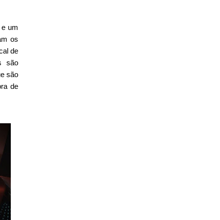
s e um
gam os
cal de
es são
ue são
bra de