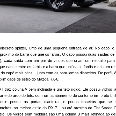
discreto splitter, junto de uma pequena entrada de ar. No capô, o
r próximo da barra que une os faróis. O capô possui duas saídas de 
e), cada saída com um par de vincos que criam um ressalto para
ue nasce entre os faróis e a barra que unifica os faróis e cria um res
o capô mais altas – junto com os para-lamas dianteiros. De perfil, 
oximidade de estilo do Mazda RX-8.
T traz coluna A bem inclinada e um teto rígido. Ele possui vidros la
te do arco do teto, com um acabamento de contorno em preto bril
onin possui as portas dianteiras e portas traseiras que se 
nteiras, ao melhor estilo do RX-7 – ou até mesmo da Fiat Strada 
tilo. Os vidros sem moldura são uma coluna B mais refinada ao d