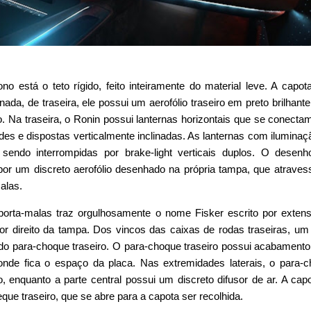
 está o teto rígido, feito inteiramente do material leve. A capot
ada, de traseira, ele possui um aerofólio traseiro em preto brilhant
do. Na traseira, o Ronin possui lanternas horizontais que se conect
des e dispostas verticalmente inclinadas. As lanternas com ilumina
ndo interrompidas por brake-light verticais duplos. O desenh
or um discreto aerofólio desenhado na própria tampa, que atraves
alas.
porta-malas traz orgulhosamente o nome Fisker escrito por exten
or direito da tampa. Dos vincos das caixas de rodas traseiras, um
s do para-choque traseiro. O para-choque traseiro possui acabamento
r, onde fica o espaço da placa. Nas extremidades laterais, o para-
enquanto a parte central possui um discreto difusor de ar. A cap
eque traseiro, que se abre para a capota ser recolhida.