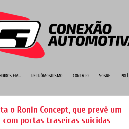
Pular para o conteúdo principal
NDIDOS EM...
RETRÔMOBILISMO
CONTATO
SOBRE
POLÍ
MAIS…
TOP 100
nta o Ronin Concept, que prevê um
 com portas traseiras suicidas