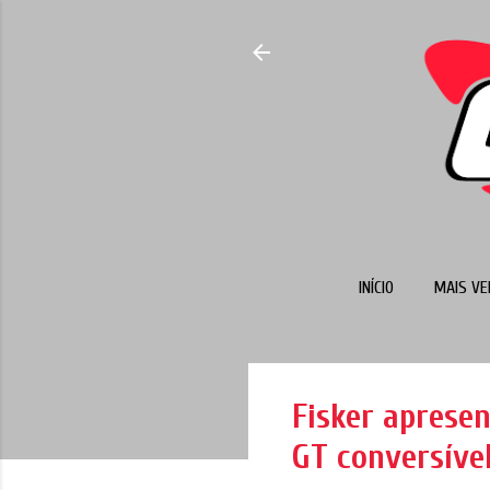
INÍCIO
MAIS VE
Fisker aprese
GT conversível