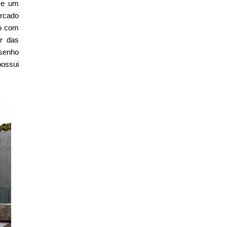
l e um
rcado
do com
r das
esenho
possui