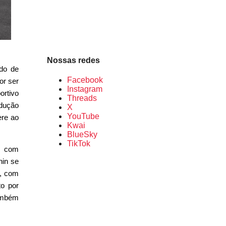
Nossas redes
do de
Facebook
or ser
Instagram
ortivo
Threads
odução
X
YouTube
ere ao
Kwai
BlueSky
TikTok
o com
nin se
s, com
o por
também