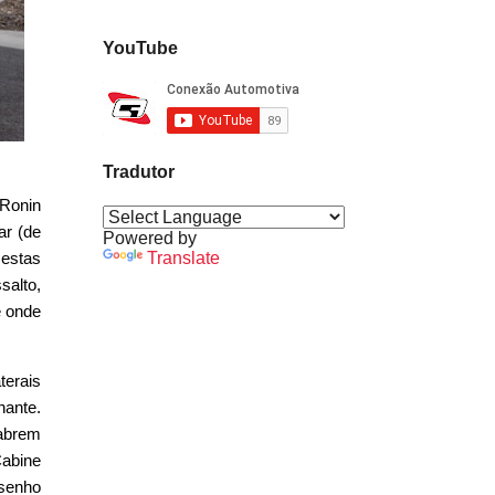
YouTube
Tradutor
 Ronin
ar (de
Powered by
 estas
Translate
salto,
é onde
terais
hante.
abrem
Cabine
esenho