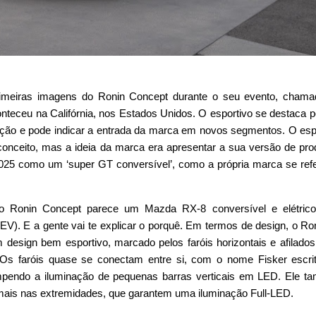
rimeiras imagens do Ronin Concept durante o seu evento, chama
nteceu na Califórnia, nos Estados Unidos. O esportivo se destaca p
ão e pode indicar a entrada da marca em novos segmentos. O esp
conceito, mas a ideia da marca era apresentar a sua versão de pr
25 como um ‘super GT conversível’, como a própria marca se ref
o Ronin Concept parece um Mazda RX-8 conversível e elétric
V). E a gente vai te explicar o porquê. Em termos de design, o Ro
design bem esportivo, marcado pelos faróis horizontais e afilado
s faróis quase se conectam entre si, com o nome Fisker escrit
ompendo a iluminação de pequenas barras verticais em LED. Ele 
mais nas extremidades, que garantem uma iluminação Full-LED.