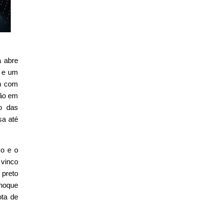
a abre
e e um
am com
ção em
o das
sa até
so e o
 vinco
 preto
choque
ota de