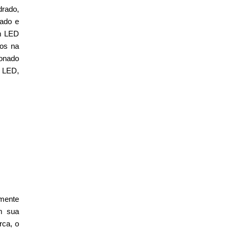
drado,
nado e
em LED
cos na
ionado
m LED,
amente
m sua
rca, o