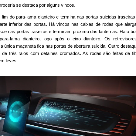
rroceria se destaca por alguns vincos.
im do para-lama dianteiro e termina nas portas suicidas traseira
parte inferior das portas. Há vincos nas caixas de rodas que alar
sce nas portas traseiras e terminam próximo das lanternas. Há o bo
ara-lama dianteiro, logo após o eixo dianteiro. Os retrovisor
 a única maçaneta fica nas portas de abertura suicida. Outro destaq
 de três raios com detalhes cromados. As rodas são feitas de fi
em leves.