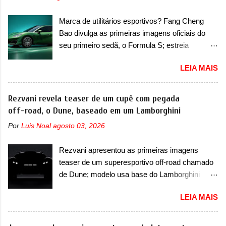
O modelo agora passará a ser vendido com
PDU, HBMS, LBMS, VCU, TMS, controle ativo
mudanças visuais na dianteira e na traseira,
de pré-carga e gateway de domínio de energia.
Marca de utilitários esportivos? Fang Cheng
que vão atualizá-los para a identidade visual
Há mais quatro recursos de software como
Bao divulga as primeiras imagens oficiais do
mais moderna da marca, mas ainda sem
gerenciamento...
seu primeiro sedã, o Formula S; estreia
motivos para que essa mudança já seja tão
acontece ainda em 2026 Lançada em 2023
recente assim (o que não deve ter agradado em
LEIA MAIS
como uma marca com utilitários esportivos, a
nada os primeiros consumidores). Pelas
Fang Cheng Bao nasceu como uma empresa
imagens teaser, se percebe que o sedã contará
voltada a desenvolver utilitários esportivos com
Rezvani revela teaser de um cupê com pegada
com um novo para-choque na dianteira. Ele
uma pegada mais off-road. E isso funcionou
off-road, o Dune, baseado em um Lamborghini
passa a trazer um vinco horizontal mais
muito bem com o lançamento dos modelos Bao
destacado que atravessa toda a dianteira do
Por
Luis Noal
agosto 03, 2026
5 e Bao 8, além do Tai 3 e Tai 7. Agora, a marca
sedã, passando logo abaixo do logotipo e dos
confirmou que vai entrar de vez no segmento
faróis. Ele ainda possui um espaço para a placa
Rezvani apresentou as primeiras imagens
de... sedãs. Antecipado por imagens teaser, o
novo abaixo do vinco e uma nova entrada de ar
teaser de um superesportivo off-road chamado
Formula S será o primeiro três volumes da
inferio...
de Dune; modelo usa base do Lamborghini
Fang Cheng Bao, que parece se perder na sua
Urus e proposta do Sterrato A Rezvani
identidade com a Denza. Até o momento, a
LEIA MAIS
apresentou as primeiras imagens teaser de um
marca divulgou algumas imagens externas e
novo superesportivo que vai oferecer aos seus
informações sobre o sedã, que terá seu
consumidores. Trata-se do Dune, um cupê