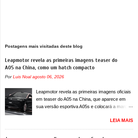
Postagens mais visitadas deste blog
Leapmotor revela as primeiras imagens teaser do
A05 na China, como um hatch compacto
Por
Luis Noal
agosto 06, 2026
Leapmotor revela as primeiras imagens oficiais
em teaser do A05 na China, que aparece em
sua versão esportiva A05s e colocará a marca
contra BYD, Geely e outras A Leapmotor vem
LEIA MAIS
apresentando uma rápida expansão na China
em termos de portfólio. Apoiada pela Stellantis,
a marca confirmou a estreia de um novo