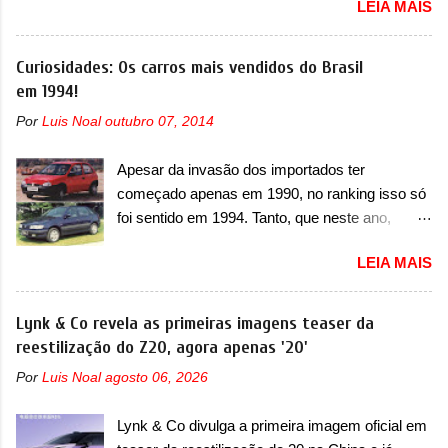
LEIA MAIS
oficialmente a nova Strada, que aparece com
verificação e, se necessário, a substituição do
mudanças visuais e com uma nova opção de
motor do ventilador HVAC (aquecimento,
motor. Depois da picape compacta receber o
Curiosidades: Os carros mais vendidos do Brasil
ventilação e ar-condicionado). A marca também
câmbio automático CVT no ano passado, a Fiat
em 1994!
confirmou que “foi identificada a possibilidade de
apresentou mudanças visuais e a estreia do
uma sobrecarga do microprocessador do
Por
Luis Noal
outubro 07, 2014
motor 1.0 12v Turbo Flex, conhecido como
Módulo de Controle da Bateria (BPCM), que
T200. Praticamente sem concorrentes, a Fiat
poderá causar a perda de força motriz,
Apesar da invasão dos importados ter
Strada soube ser mutável com avanços
requerendo a atualização do software do
começado apenas em 1990, no ranking isso só
importantes que a concorrência nunca
modulo de...
foi sentido em 1994. Tanto, que neste ano,
conseguiu acompanhar e agora ela abre uma
possuem 9 carros inéditos nesse segmento, ao
distância ainda maior com a chegada do motor
LEIA MAIS
começar pelo Chevrolet Corsa, o mais
T200, que estreou nos irmãos Pulse e
destacado deles no ranking que perdurou no
Fastback. "A Fiat Strada é mais do que uma
nosso mercado até início de 2012 e com
Lynk & Co revela as primeiras imagens teaser da
picape, é uma verdadeira revolução no
certeza foi um grandioso lançamento da
reestilização do Z20, agora apenas '20'
mercado automotivo. Há alguns anos era
Chevrolet que assustou a concorrência. Nesse
improvável pensar que uma picape chagaria ao
Por
Luis Noal
agosto 06, 2026
ano também era lançada a nova geração do
topo do mercado brasileiro, algo que só a
Volkswagen Gol que depois de 14 anos
Strada fez. Mais do que isso: ela é a prova viva
Lynk & Co divulga a primeira imagem oficial em
ganhava uma nova geração feita do zero,
que time que está ganhando se mexe sim. Ao