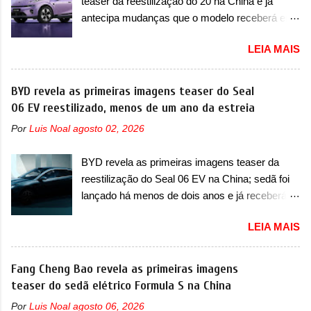
teaser da reestilização do 20 na China e já
apelidada de "Bolinha" por suas formas
longo da sua história, ela...
antecipa mudanças que o modelo receberá em
arredondadas. Além do Gol, outro Volkswagen
sua dianteira A Lynk & Co confirmou que vai
fazia sua estréia no mercado. Era o Pointer,
LEIA MAIS
apresentar na China as primeiras mudanças
versão hatchback do Logus que chegava
para o Z20, um misto de hatch com SUV que é
depois de um ano de atraso. A invasão de 1994
vendido no mercado chinês desde o
BYD revela as primeiras imagens teaser do Seal
foi marcava pelos franceses, alemães,
lançamento, em 2024. Agora, o modelo passará
06 EV reestilizado, menos de um ano da estreia
japoneses e coreanos que chegaram
por sua primeira mudança visual e também
arrancando corações em nosso mercado. Os
Por
Luis Noal
agosto 02, 2026
mudará de nome. Vendido na Europa como 02
importados que mais se destacaram nas
e Z20 na China, o elétrico passará a ser
vendas em 1994 foram o Renault R19 que
BYD revela as primeiras imagens teaser da
vendido na China apenas como ‘20’. Junto das
vinha em 3 versões de carroceria, sendo duas
reestilização do Seal 06 EV na China; sedã foi
mudanças visuais, a marca confirmou que ele
do hatch e o sedan, a famosa Kia Besta, o Vol...
lançado há menos de dois anos e já receberá a
pode ser um dos primeiros produtos da
sua primeira mudança A BYD revelou as
empresa a usar um novo motor elétrico.
LEIA MAIS
primeiras imagens teaser de uma mudança
Chamado de ’16 em 1’, também chamado de
visual para um dos seus menores sedãs
Thunder, ele apresenta uma melhoria de
elétricos na China, pertencente à linha Ocean.
Fang Cheng Bao revela as primeiras imagens
eficiência térmica e integra 12 elementos de
Trata-se do Seal 06 EV, lançado no segundo
teaser do sedã elétrico Formula S na China
hardware. Entre eles, motor elétrico, controlador
semestre de 2025. Sim, há menos de um ano.
de motor, redutor, conversor CC-CC, OBC,
Por
Luis Noal
agosto 06, 2026