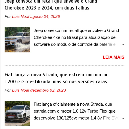
Jeep convoca um recall que envolve o Grand
modelo compacto à sua linha. Posicionado
Cherokee 2023 e 2024, com duas falhas
entre o T03 e o B05, a marca revelou as
Por
Luis Noal
agosto 04, 2026
primeiras imagens teaser do A05, que nas
imagens apareceu em sua versão mais
Jeep convoca um recall que envolve o Grand
esportiva, o A05s. Previsto para ser lançado
Cherokee 4xe no Brasil para atualização de
ainda neste ano na China, o compacto elétrico
software do módulo de controle da bateria e
colocará a Leapmotor para concorrer com uma
possível substituição do motor do ventilador A
série de outras marcas de compactos, como
LEIA MAIS
Jeep convocou no dia 10 de outubro de 2025
BYD Dolphin e Geely EX2. Visualmente, o A05
um chamado que envolve os proprietários do
conta com um design já visto por outros
Grand Cherokee 4xe, em sua versão única
Fiat lança a nova Strada, que estreia com motor
modelos da marca, em especial do SUV
Limited, com unidades de ano/modelo 2023 e
T200 e é reestilizada, mas só nas versões caras
compacto A10. Basicamente sendo o hatch do
2024. A marca norte-americana diz que as
SUV, o A05 nasce com um design que está
Por
Luis Noal
dezembro 02, 2023
unidades afetadas precisam retornar a uma
bastante vinculado ao SUV. Na dianteira, ele
concessionária mais próxima para a solução de
possui faróis com um desenho mais retangular,
Fiat lança oficialmente a nova Strada, que
dois problemas. O primeiro deles será uma
com um pequeno prolongamento para as
estreia com o motor 1.0 12v Turbo Flex que
atualização do software do módulo de controle
laterais. Os faróis cont...
desenvolve 130/125cv; motor 1.4 8v Fire EVO
da bateria (AHCP e HCP). Para alguns veículos
Flex morre na picape A Fiat apresentou
envolvidos, também, será realizada a