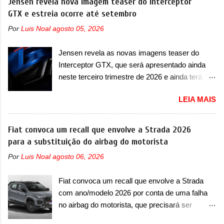
Jensen revela nova imagem teaser do Interceptor
lançamento ainda neste ano de 2026. Em
superesportivo que terá uma proposta off-road
GTX e estreia ocorre até setembro
termos de design, o Formula S segue
assim como outros esportivos recentemente
basicamente as mesmas linhas do conceito
Por
Luis Noal
agosto 05, 2026
tiveram, como o Porsche 911 Dakar e o...
que o antecipou no Salão de Pequim, que
Lamborghini Huracán Sterrato. E o modelo
aconteceu no primeiro semestre. Na dianteira, o
Jensen revela as novas imagens teaser do
italiano tem grande parte no desenvolvimento
sedã conta com faróis mais quadrados e
Interceptor GTX, que será apresentado ainda
do Dune. Baseado no Huracán, o Dune nasce
compactos, com luzes ...
neste terceiro trimestre de 2026 e ainda terá
com uma proposta similar ao que a marca
uma versão destinada para as pistas A Jensen
apresentou com o Sterrato, mas com um
LEIA MAIS
International Automotive (abreviação de JIA)
design ainda mais Mad Max – algo
apresentou uma nova imagem teaser que
característico da Rezvani. Junto com as
mostra como será o Interceptor GTX, o
Fiat convoca um recall que envolve a Strada 2026
imagens, a marca já confirmou que o Dune será
esportivo que recolocará a marca no mercado.
para a substituição do airbag do motorista
um carro muito exclusivo. Ao todo, serão
O granturismo (GT) apareceu em uma nova
apenas sete unidades produzidas... para todo
Por
Luis Noal
agosto 06, 2026
imagem de traseira, onde ele aparece o para-
mundo, ou seja, limitado demais. Ele será
choque traseiro. A marca ainda confirmou que o
equipado com um motor V10 Supercharger
Fiat convoca um recall que envolve a Strada
esportivo será apresentado no terceiro trimestre
capaz de desenvolver cerca de 800cv que
com ano/modelo 2026 por conta de uma falha
de 2026, ou seja, acontecerá entre os meses de
separou a performance exótica da aventura i...
no airbag do motorista, que precisará ser
julho e setembro (e já estamos em agosto), ou
substituído A Fiat convocou um recall no dia 24
seja, a estreia deve aparecer neste mês ou até